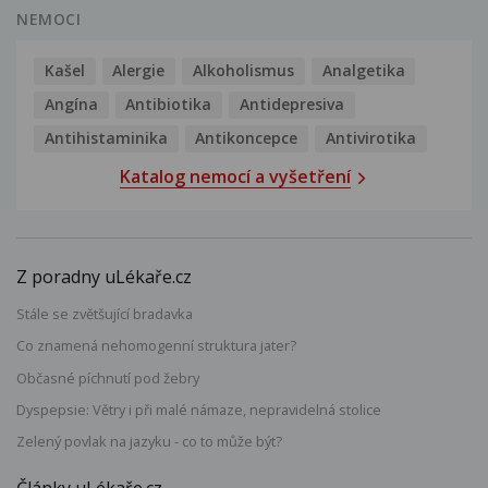
NEMOCI
Kašel
Alergie
Alkoholismus
Analgetika
Angína
Antibiotika
Antidepresiva
Antihistaminika
Antikoncepce
Antivirotika
Katalog nemocí a vyšetření
Z poradny uLékaře.cz
Stále se zvětšující bradavka
Co znamená nehomogenní struktura jater?
Občasné píchnutí pod žebry
Dyspepsie: Větry i při malé námaze, nepravidelná stolice
Zelený povlak na jazyku - co to může být?