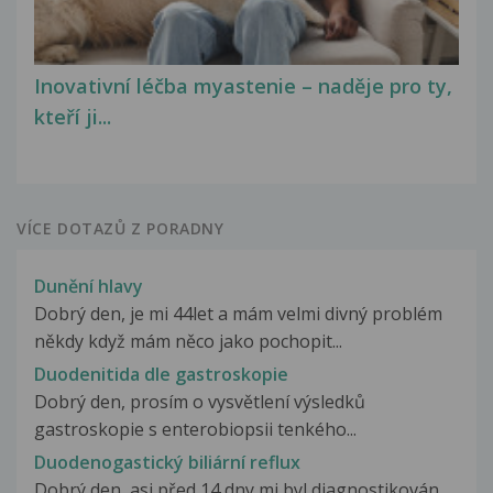
Inovativní léčba myastenie – naděje pro ty,
kteří ji...
VÍCE DOTAZŮ Z PORADNY
Dunění hlavy
Dobrý den, je mi 44let a mám velmi divný problém
někdy když mám něco jako pochopit...
Duodenitida dle gastroskopie
Dobrý den, prosím o vysvětlení výsledků
gastroskopie s enterobiopsii tenkého...
Duodenogastický biliární reflux
Dobrý den, asi před 14 dny mi byl diagnostikován