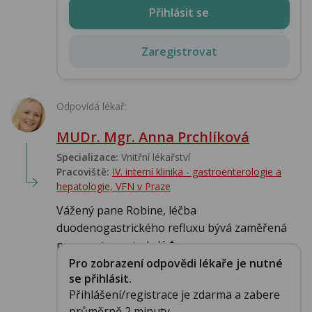
Přihlásit se
Zaregistrovat
Odpovídá lékař:
MUDr. Mgr. Anna Prchlíková
Specializace:
Vnitřní lékařství
Pracoviště:
IV. interní klinika - gastroenterologie a
hepatologie, VFN v Praze
Vážený pane Robine, léčba
duodenogastrického refluxu bývá zaměřená
na symptomy, tedy lé�...
Pro zobrazení odpovědi lékaře je nutné
se přihlásit.
Přihlášení/registrace je zdarma a zabere
průměrně 2 minuty.