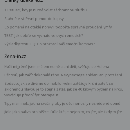
Články uLékaře.cz
13 situací, kdy je nutné volat záchrannou službu
Stáhněte si: První pomoc do kapsy
Co pomáhá na oteklé nohy? Podpořte správné proudění lymfy
TEST: Jak dobře se vyznáte ve svých emocích?
Výsledky testu EQ: Co prozradil váš emoční kompas?
Žena-in.cz
Kvůli migréně jsem málem neměla ani děti, svěřuje se Helena
Pět tipů, jak začít dokonalé ráno. Nevynechejte snídani ani protažení
Způsob, jak se díváme do mobilu, velmi zatěžuje krční páteř, se
skloněnou hlavou je to stejná zátěž, jak se 40 kilovým pytlem na krku,
vysvětluje přední fyzioterapeut
Tipy maminek, jak na svačiny, aby je děti nenosily nesnědené domů
Jídlo jako palivo pro běžce: Důležité je nejen to, co jíte, ale i kdy to jíte