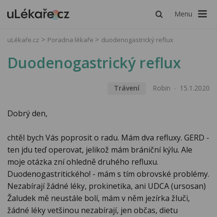
Menu
uLékaře.cz
Poradna lékaře
duodenogastrický reflux
Duodenogastrický reflux
Trávení
Robin
15.1.2020
Dobrý den,
chtěl bych Vás poprosit o radu. Mám dva refluxy. GERD -
ten jdu teď operovat, jelikož mám brániční kýlu. Ale
moje otázka zní ohledně druhého refluxu.
Duodenogastritického! - mám s tím obrovské problémy.
Nezabírají žádné léky, prokinetika, ani UDCA (ursosan)
Žaludek mě neustále bolí, mám v něm jezírka žluči,
žádné léky vetšinou nezabírají, jen občas, dietu