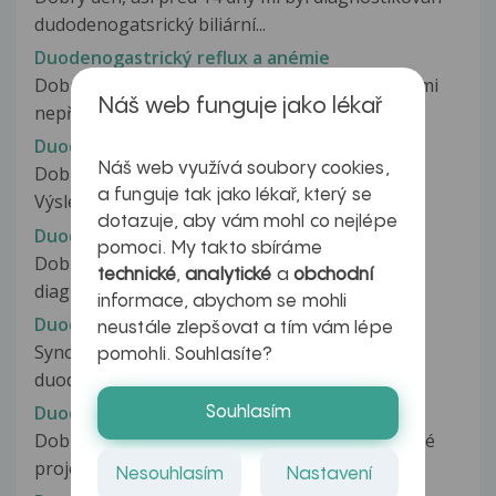
dudodenogatsrický biliární...
Duodenogastrický reflux a anémie
Dobrý den. Mám duodenogastrický reflux s velmi
Náš web funguje jako lékař
nepříjemnými příznaky. Beru léky...
Duodenogastrický biliární reflux
Náš web využívá soubory cookies,
Dobrý den. Dnes jsem byla na gastro vyšetření.
a funguje tak jako lékař, který se
Výsledkem je Duodenogastrický...
dotazuje, aby vám mohl co nejlépe
Duodenogastrický biliární reflux
pomoci. My takto sbíráme
Dobrý den, již před hodně lety mi byl
technické
,
analytické
a
obchodní
diagnostikován duodenogastrický biliární...
informace, abychom se mohli
Duodenogastrický reflux
neustále zlepšovat a tím vám lépe
Synovi byl diagnostikován biliózní
pomohli. Souhlasíte?
duodenogastrický reflux. Užívá Kinito, které...
Duodenogastrický reflux
Souhlasím
Dobrý den, už asi 2 měsíce mám neustálé hlasité
projevy v břiše - kručení, škrundání...
Nesouhlasím
Nastavení