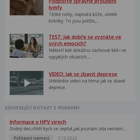
Podpořte správné proudění
lymfy
Těžké nohy, napnutá kůže, oteklé
kotníky. To jsou potíže,...
TEST: Jak dobře se vyznáte ve
svých emocích?
Někteří lidé dokážou zachovat klid i ve
vypjatých situacích....
VIDEO: Jak se zbavit deprese
Shlédněte video na téma jak se zbavit
deprese..
SOUVISEJÍCÍ DOTAZY Z PORADNY
Informace o HPV virech
Dobrý den,chtěl bych se zeptat,jak poznám zda nemám...
Pohlavní nemoci
7.10.2023