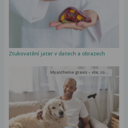
Ztukovatění jater v datech a obrazech
Myasthenia gravis – vše, co...