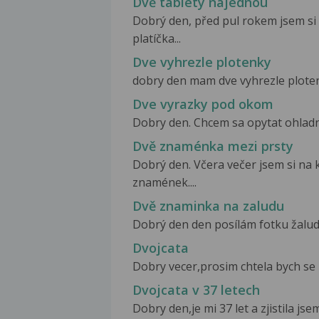
Dvě tablety najednou
Dobrý den, před pul rokem jsem si 
platíčka...
Dve vyhrezle plotenky
dobry den mam dve vyhrezle plotenk
Dve vyrazky pod okom
Dobry den. Chcem sa opytat ohladn
Dvě znaménka mezi prsty
Dobrý den. Včera večer jsem si na 
znamének....
Dvě znaminka na zaludu
Dobrý den den posílám fotku žaludu 
Dvojcata
Dobry vecer,prosim chtela bych se 
Dvojcata v 37 letech
Dobry den,je mi 37 let a zjistila js