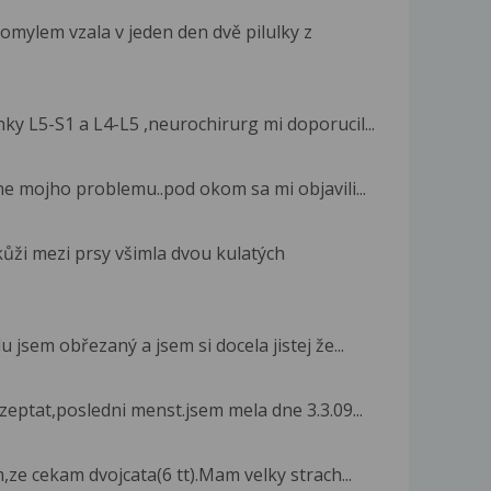
omylem vzala v jeden den dvě pilulky z
y L5-S1 a L4-L5 ,neurochirurg mi doporucil...
e mojho problemu..pod okom sa mi objavili...
kůži mezi prsy všimla dvou kulatých
jsem obřezaný a jsem si docela jistej že...
zeptat,posledni menst.jsem mela dne 3.3.09...
em,ze cekam dvojcata(6 tt).Mam velky strach...