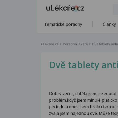
Tematické poradny
Články
uLékaře.cz
Poradna lékaře
Dvě tablety ant
Dvě tablety an
Dobrý večer, chtěla jsem se zeptat
problém,když jsem minulé platicko
periodu a dnes jsem brala ctvrtou 
zvala jsem najednou dvě. Může ted