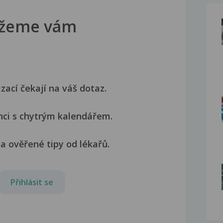
žeme vám
izací čekají na váš dotaz.
nci s chytrým kalendářem.
a ověřené tipy od lékařů.
Přihlásit se