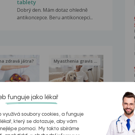
tablety
Dobrý den. Mám dotaz ohledně
antikoncepce. Beru antikoncepci...
na zdravá játra?
Myasthenia gravis – vše, co...
b funguje jako lékař
kovatění
Inovativní
NE
r v datech a
léčba
 využívá soubory cookies, a funguje
 lékař, který se dotazuje, aby vám
azech
myastenie –
 nejlépe pomoci. My takto sbíráme