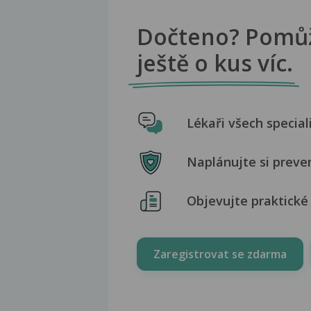
Dočteno? Pomů
ještě o kus víc.
Lékaři všech special
Naplánujte si preve
Objevujte praktické 
Zaregistrovat se zdarma