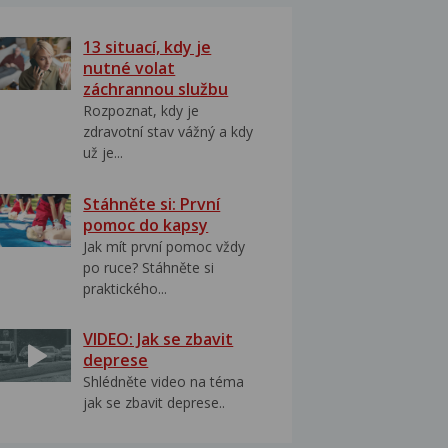
13 situací, kdy je
nutné volat
záchrannou službu
Rozpoznat, kdy je
zdravotní stav vážný a kdy
už je...
Stáhněte si: První
pomoc do kapsy
Jak mít první pomoc vždy
po ruce? Stáhněte si
praktického...
VIDEO: Jak se zbavit
deprese
Shlédněte video na téma
jak se zbavit deprese..