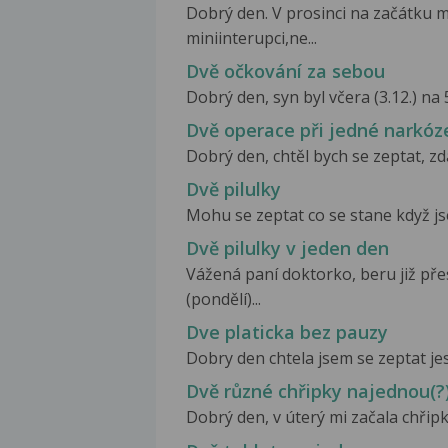
Dobrý den. V prosinci na začátku mě
miniinterupci,ne...
Dvě očkování za sebou
Dobrý den, syn byl včera (3.12.) na 5
Dvě operace při jedné narkóz
Dobrý den, chtěl bych se zeptat, zd
Dvě pilulky
Mohu se zeptat co se stane když jse
Dvě pilulky v jeden den
Vážená paní doktorko, beru již přes
(pondělí)...
Dve platicka bez pauzy
Dobry den chtela jsem se zeptat jest
Dvě různé chřipky najednou(?
Dobrý den, v úterý mi začala chřipka 