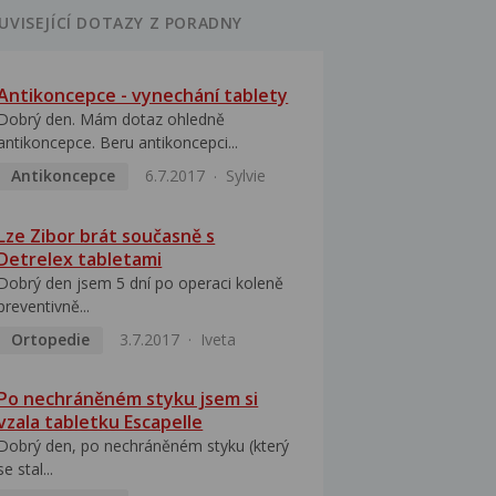
UVISEJÍCÍ DOTAZY Z PORADNY
Antikoncepce - vynechání tablety
Dobrý den. Mám dotaz ohledně
antikoncepce. Beru antikoncepci...
Antikoncepce
6.7.2017
Sylvie
Lze Zibor brát současně s
Detrelex tabletami
Dobrý den jsem 5 dní po operaci koleně
preventivně...
Ortopedie
3.7.2017
Iveta
Po nechráněném styku jsem si
vzala tabletku Escapelle
Dobrý den, po nechráněném styku (který
se stal...