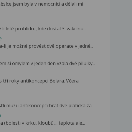
síce jsem byla v nemocnici a dělali mi
ti leté prohlídce, kde dostal 3. vakcínu...
e
a-li je možné provést dvě operace v jedné...
m si omylem v jeden den vzala dvě pilulky...
 tři roky antikoncepci Belara. Včera
li muzu antikoncepci brat dve platicka za...
)
(bolesti v krku, kloubů,... teplota ale...