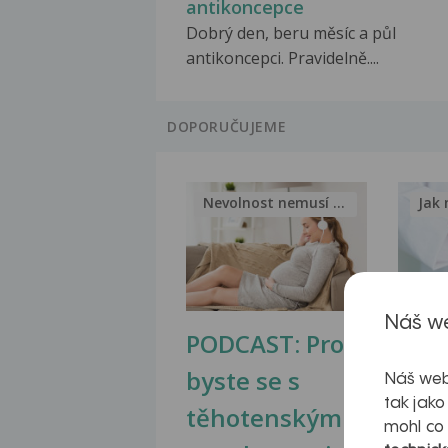
antikoncepce
Dobrý den, beru měsíc a půl
antikoncepci. Pravidelně....
DOPORUČUJEME
Nevolnost nemusí být nutnou...
Jak 
Náš we
PODCAST: Proč
Ztu
byste se s
jate
Náš web
tak jako
těhotenskými
obr
mohl co