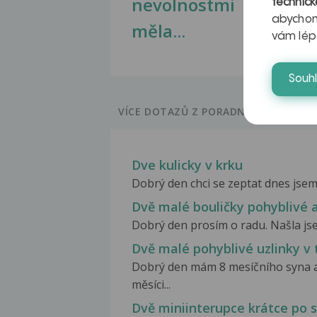
nevolnostmi
technick
abychom
měla...
vám lép
Souh
VÍCE DOTAZŮ Z PORADNY
Dve kulicky v krku
Dobrý den chci se zeptat dnes jsem n
Dvě malé bouličky pohyblivé 
Dobrý den prosím o radu. Našla jsem 
Dvě malé pohyblivé uzlinky v 
Dobrý den mám 8 mesíčního syna a 
měsíci...
Dvě miniinterupce krátce po 