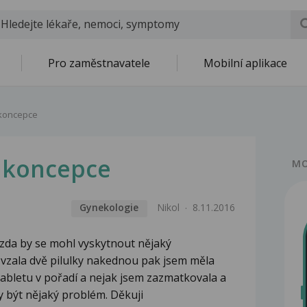
Pro zaměstnavatele
Mobilní aplikace
ikoncepce
tikoncepce
MO
Gynekologie
Nikol
8.11.2016
 zda by se mohl vyskytnout nějaký
 vzala dvě pilulky nakednou pak jsem měla
tabletu v pořadí a nejak jsem zazmatkovala a
y být nějaký problém. Děkuji