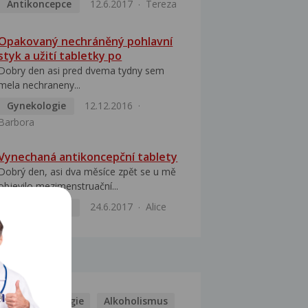
Antikoncepce
12.6.2017
Tereza
Opakovaný nechráněný pohlavní
styk a užití tabletky po
Dobry den asi pred dvema tydny sem
mela nechraneny...
Gynekologie
12.12.2016
Barbora
Vynechaná antikoncepční tablety
Dobrý den, asi dva měsíce zpět se u mě
objevilo mezimenstruační...
Antikoncepce
24.6.2017
Alice
MOCI
Kašel
Alergie
Alkoholismus