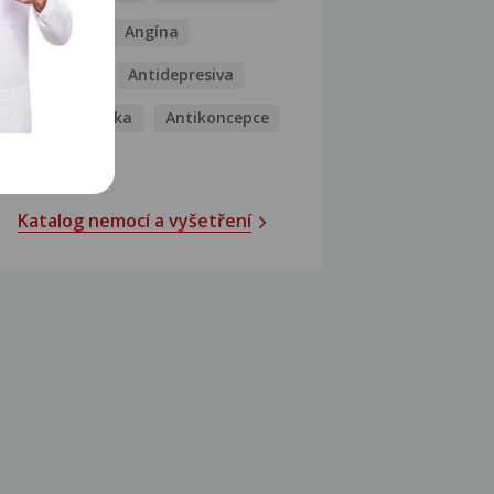
Analgetika
Angína
Antibiotika
Antidepresiva
Antihistaminika
Antikoncepce
Antivirotika
Katalog nemocí a vyšetření