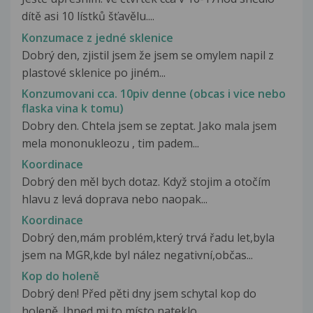
dítě asi 10 lístků šťavělu....
Konzumace z jedné sklenice
Dobrý den, zjistil jsem že jsem se omylem napil z
plastové sklenice po jiném...
Konzumovani cca. 10piv denne (obcas i vice nebo
flaska vina k tomu)
Dobry den. Chtela jsem se zeptat. Jako mala jsem
mela mononukleozu , tim padem...
Koordinace
Dobrý den měl bych dotaz. Když stojim a otočím
hlavu z levá doprava nebo naopak...
Koordinace
Dobrý den,mám problém,který trvá řadu let,byla
jsem na MGR,kde byl nález negativní,občas...
Kop do holeně
Dobrý den! Před pěti dny jsem schytal kop do
holeně. Ihned mi to místo nateklo,...