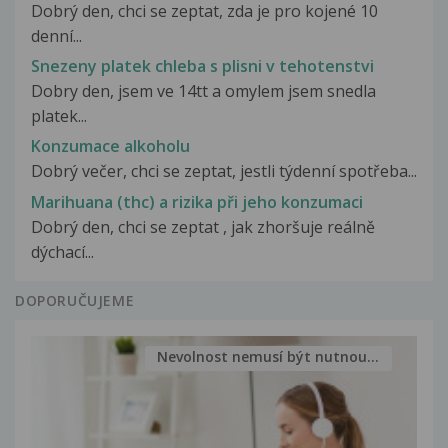
Dobrý den, chci se zeptat, zda je pro kojené 10
denní...
Snezeny platek chleba s plisni v tehotenstvi
Dobry den, jsem ve 14tt a omylem jsem snedla
platek...
Konzumace alkoholu
Dobrý večer, chci se zeptat, jestli týdenní spotřeba...
Marihuana (thc) a rizika při jeho konzumaci
Dobrý den, chci se zeptat , jak zhoršuje reálně
dýchací...
DOPORUČUJEME
Nevolnost nemusí být nutnou...