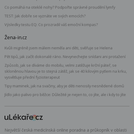
Co pomáhá na oteklé nohy? Podpořte správné proudění lymfy
TEST: Jak dobře se vyznáte ve svých emocích?
Výsledky testu EQ: Co prozradil váš emoční kompas?
Žena-in.cz
Kvůli migréně jsem málem neměla ani děti, svěřuje se Helena
Pět tipů, jak začít dokonalé ráno. Nevynechejte snídani ani protažení
Způsob, jak se díváme do mobilu, velmi zatěžuje krční páteř, se
skloněnou hlavou je to stejná zátěž, jak se 40 kilovým pytlem na krku,
vysvětluje přední fyzioterapeut
Tipy maminek, jak na svačiny, aby je děti nenosily nesnědené domů
Jídlo jako palivo pro běžce: Důležité je nejen to, co jíte, ale i kdy to jíte
Největší česká medicínská online poradna a průkopník v oblasti