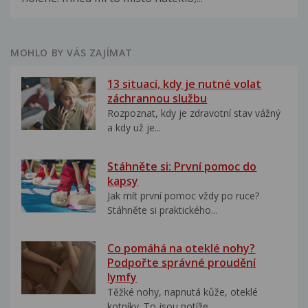
MOHLO BY VÁS ZAJÍMAT
13 situací, kdy je nutné volat
záchrannou službu
Rozpoznat, kdy je zdravotní stav vážný
a kdy už je...
Stáhněte si: První pomoc do
kapsy
Jak mít první pomoc vždy po ruce?
Stáhněte si praktického...
Co pomáhá na oteklé nohy?
Podpořte správné proudění
lymfy
Těžké nohy, napnutá kůže, oteklé
kotníky. To jsou potíže,...