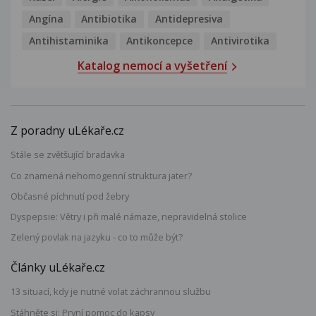
Angína
Antibiotika
Antidepresiva
Antihistaminika
Antikoncepce
Antivirotika
Katalog nemocí a vyšetření
Z poradny uLékaře.cz
Stále se zvětšující bradavka
Co znamená nehomogenní struktura jater?
Občasné píchnutí pod žebry
Dyspepsie: Větry i při malé námaze, nepravidelná stolice
Zelený povlak na jazyku - co to může být?
Články uLékaře.cz
13 situací, kdy je nutné volat záchrannou službu
Stáhněte si: První pomoc do kapsy