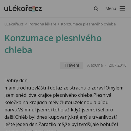
Menu
uLékaře.cz
Poradna lékaře
Konzumace plesnivého chleba
Konzumace plesnivého
chleba
Trávení
AlexOne
20.7.2010
Dobrý den,
mám trochu zvláštní dotaz ze strachu o zdraví.Omylem
jsem snědl dva krajíce plesnivého chleba.Plesnivá
kolečka na krajících měly žlutou,zelenou a bílou
barvu.Všimnul jsem si toho,až když jsem si šel pro
další.Chléb byl dnes kupovaný,krájený s trvanlivostí
ještě jeden den.Zarazilo mě,že byl tvrdší,ale bohužel