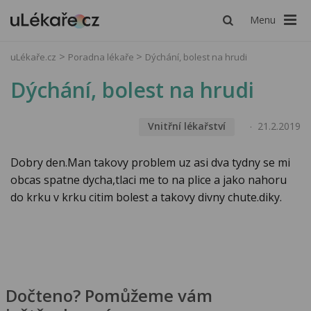
Menu
uLékaře.cz
Poradna lékaře
Dýchání, bolest na hrudi
Dýchání, bolest na hrudi
Vnitřní lékařství
21.2.2019
Dobry den.Man takovy problem uz asi dva tydny se mi
obcas spatne dycha,tlaci me to na plice a jako nahoru
do krku v krku citim bolest a takovy divny chute.diky.
Dočteno? Pomůžeme vám