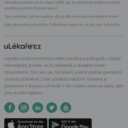
skloněnou hlavou je to stejná zátěž, jak se 40 kilovým pytlem na krku,
vysvětluje přední fyzioterapeut
Tipy maminek, jak na svačiny, aby je děti nenosily nesnědené domů
Jídlo jako palivo pro běžce: Důležité je nejen to, co jíte, ale i kdy to jíte
Největší česká medicínská online poradna a průkopník v oblasti
telemedicíny si klade za cíl zefektivnit a zkvalitnit české
zdravotnictví. Tým více jak 300 lékařů včetně desítek specialistů
obslouží průměrně 2 500 uživatelů měsíčně. Poradna je
pacientům k dispozici 24 hodin 7 dní v týdnu nejen na webu, ale i
přes mobilní aplikaci.