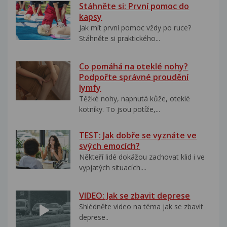
Stáhněte si: První pomoc do
kapsy
Jak mít první pomoc vždy po ruce?
Stáhněte si praktického...
Co pomáhá na oteklé nohy?
Podpořte správné proudění
lymfy
Těžké nohy, napnutá kůže, oteklé
kotníky. To jsou potíže,...
TEST: Jak dobře se vyznáte ve
svých emocích?
Někteří lidé dokážou zachovat klid i ve
vypjatých situacích....
VIDEO: Jak se zbavit deprese
Shlédněte video na téma jak se zbavit
deprese..