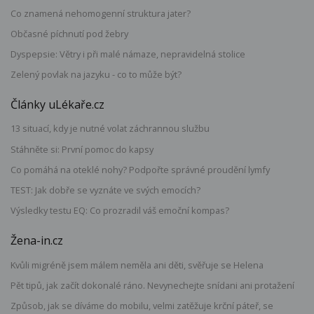
Co znamená nehomogenní struktura jater?
Občasné píchnutí pod žebry
Dyspepsie: Větry i při malé námaze, nepravidelná stolice
Zelený povlak na jazyku - co to může být?
Články uLékaře.cz
13 situací, kdy je nutné volat záchrannou službu
Stáhněte si: První pomoc do kapsy
Co pomáhá na oteklé nohy? Podpořte správné proudění lymfy
TEST: Jak dobře se vyznáte ve svých emocích?
Výsledky testu EQ: Co prozradil váš emoční kompas?
Žena-in.cz
Kvůli migréně jsem málem neměla ani děti, svěřuje se Helena
Pět tipů, jak začít dokonalé ráno. Nevynechejte snídani ani protažení
Způsob, jak se díváme do mobilu, velmi zatěžuje krční páteř, se