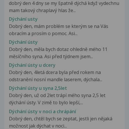
dobrý den 4 dny se my špatně dýchá když vydechnu
mam takový chraplavý hlas že...
Dýchání usty
Dobrý den, mám problém se kterým se na Vás
obracím a prosím o pomoc. Asi...
Dýchání ústy
Dobrý den, měla bych dotaz ohledně mého 11
měsíčního syna. Asi před týdnem jsem...
Dýchání ústy u dcery
Dobrý den, 4letá dcera byla před rokem na
odstranění nosní mandle laserem, dýchala...
Dýchání ústy u syna 2,5let
Dobrý den, už od 2let trápí mého syna 2,5 let
dýchání ústy. V zimě to bylo lepší,...
Dýchání ústy v noci a chrápání
Dobrý den, chtěl bych se zeptat, jestli jen nějaká
možnost jak dýchat v noci...