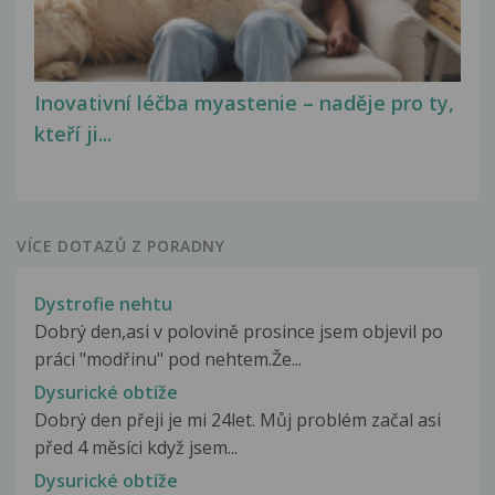
Inovativní léčba myastenie – naděje pro ty,
kteří ji...
VÍCE DOTAZŮ Z PORADNY
Dystrofie nehtu
Dobrý den,asi v polovině prosince jsem objevil po
práci "modřinu" pod nehtem.Že...
Dysurické obtíže
Dobrý den přeji je mi 24let. Můj problém začal asi
před 4 měsíci když jsem...
Dysurické obtíže