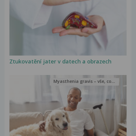
Ztukovatění jater v datech a obrazech
Myasthenia gravis – vše, co...