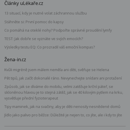
Články uLékaře.cz
13 situací, kdy je nutné volat záchrannou službu
Stáhněte si: První pomoc do kapsy
Co pomáhá na oteklé nohy? Podpořte správné proudění lymfy
TEST: Jak dobře se vyznáte ve svých emocích?
Výsledky testu EQ: Co prozradil váš emoční kompas?
Žena-in.cz
Kvůli migréně jsem málem neměla ani děti, svěřuje se Helena
Pět tipů, jak začít dokonalé ráno. Nevynechejte snídani ani protažení
Způsob, jak se díváme do mobilu, velmi zatěžuje krční páteř, se
skloněnou hlavou je to stejná zátěž, jak se 40 kilovým pytlem na krku,
vysvětluje přední fyzioterapeut
Tipy maminek, jak na svačiny, aby je děti nenosily nesnědené domů
Jídlo jako palivo pro běžce: Důležité je nejen to, co jíte, ale i kdy to jíte