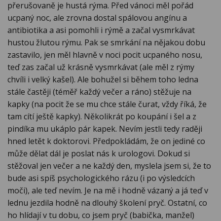
přerušovaně je hustá rýma. Před vánoci měl pořád
ucpaný noc, ale zrovna dostal spálovou angínu a
antibiotika a asi pomohli i rýmě a začal vysmrkávat
hustou žlutou rýmu. Pak se smrkání na nějakou dobu
zastavilo, jen měl hlavně v noci pocit ucpaného nosu,
teď zas začal už krásně vysmrkávat (ale měl z rýmy
chvíli i velký kašel). Ale bohužel si během toho ledna
stále častěji (téměř každý večer a ráno) stěžuje na
kapky (na pocit že se mu chce stále čurat, vždy říká, že
tam cítí ještě kapky). Několikrát po koupání i šel a z
pindíka mu ukáplo pár kapek. Nevím jestli tedy raději
hned letět k doktorovi. Předpokládám, že on jediné co
může dělat dál je poslat nás k urologovi. Dokud si
stěžoval jen večer a ne každý den, myslela jsem si, že to
bude asi spíš psychologického rázu (i po výsledcích
moči), ale teď nevím. Je na mě i hodně vázaný a já teď v
lednu jezdila hodně na dlouhý školení pryč. Ostatní, co
ho hlídají v tu dobu, co jsem pryč (babička, manžel)