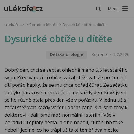
Menu
uLékaře.cz
Poradna lékaře
Dysurické obtíže u dítěte
Dysurické obtíže u dítěte
Dětská urologie
Romana
2.2.2020
Dobrý den, chci se zeptat ohledně mého 5,5 let starého
syna. Před vánoci si občas začal stěžovat, že po čurání
cítí pořád kapky, že se mu chce pořád čůrat. Ze začátku
to bylo nárazové a jen večer a ne každý den. Když jsem
se ho různě ptala přes den vše v pořádku. V lednu už si
začal stěžovat každý večer i občas ráno. šla jsem tedy k
doktorovi - dali jsme moč normální i sterilní. Vše v
pořádku. Teploty nemá, nic ho nebolí, čurání ho také
nebolí. Jediné, co ho trápí už také téméř dva měsíce