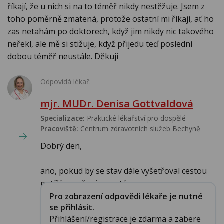
říkají, že u nich si na to téměř nikdy nestěžuje. Jsem z
toho poměrně zmatená, protože ostatní mi říkají, ať ho
zas netahám po doktorech, když jim nikdy nic takového
neřekl, ale mě si stižuje, když přijedu teď poslední
dobou téměř neustále. Děkuji
Odpovídá lékař:
mjr. MUDr. Denisa Gottvaldová
Specializace:
Praktické lékařství pro dospělé
Pracoviště:
Centrum zdravotních služeb Bechyně
Dobrý den,
ano, pokud by se stav dále vyšetřoval cestou
potíží s močovým systémem, pa...
Pro zobrazení odpovědi lékaře je nutné
se přihlásit.
Přihlášení/registrace je zdarma a zabere