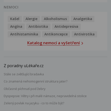
NEMOCI
Kašel
Alergie
Alkoholismus
Analgetika
Angína
Antibiotika
Antidepresiva
Antihistaminika
Antikoncepce
Antivirotika
Katalog nemocí a vyšetření
Z poradny uLékaře.cz
Stále se zvětšující bradavka
Co znamená nehomogenní struktura jater?
Občasné píchnutí pod žebry
Dyspepsie: Větry i při malé námaze, nepravidelná stolice
Zelený povlak na jazyku - co to může být?