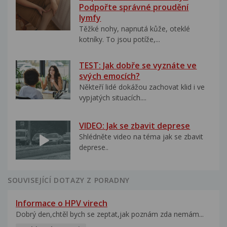
Podpořte správné proudění
lymfy
Těžké nohy, napnutá kůže, oteklé
kotníky. To jsou potíže,...
TEST: Jak dobře se vyznáte ve
svých emocích?
Někteří lidé dokážou zachovat klid i ve
vypjatých situacích....
VIDEO: Jak se zbavit deprese
Shlédněte video na téma jak se zbavit
deprese..
SOUVISEJÍCÍ DOTAZY Z PORADNY
Informace o HPV virech
Dobrý den,chtěl bych se zeptat,jak poznám zda nemám...