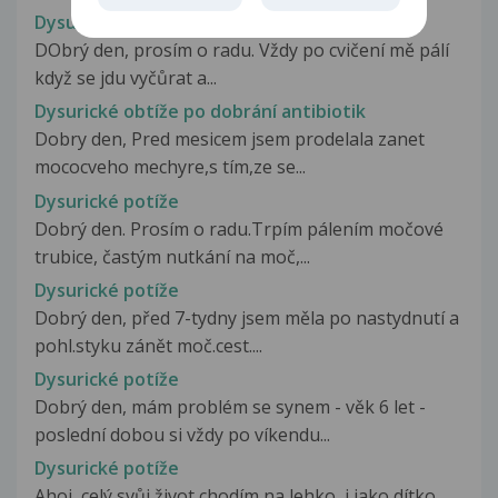
Dysurické obtíže po cvičení
DObrý den, prosím o radu. Vždy po cvičení mě pálí
když se jdu vyčůrat a...
Dysurické obtíže po dobrání antibiotik
Dobry den, Pred mesicem jsem prodelala zanet
mococveho mechyre,s tím,ze se...
Dysurické potíže
Dobrý den. Prosím o radu.Trpím pálením močové
trubice, častým nutkání na moč,...
Dysurické potíže
Dobrý den, před 7-tydny jsem měla po nastydnutí a
pohl.styku zánět moč.cest....
Dysurické potíže
Dobrý den, mám problém se synem - věk 6 let -
poslední dobou si vždy po víkendu...
Dysurické potíže
Ahoj, celý svůj život chodím na lehko, i jako dítko