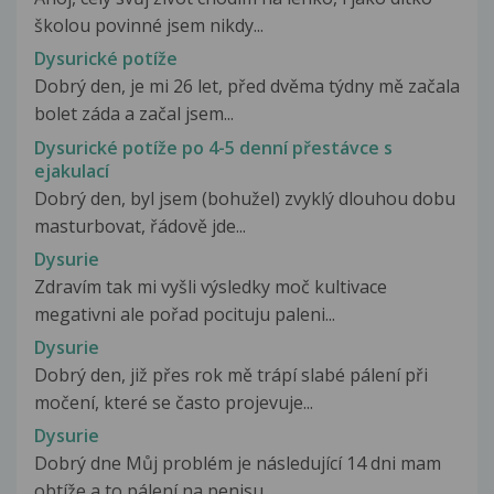
školou povinné jsem nikdy...
Dysurické potíže
Dobrý den, je mi 26 let, před dvěma týdny mě začala
bolet záda a začal jsem...
Dysurické potíže po 4-5 denní přestávce s
ejakulací
Dobrý den, byl jsem (bohužel) zvyklý dlouhou dobu
masturbovat, řádově jde...
Dysurie
Zdravím tak mi vyšli výsledky moč kultivace
megativni ale pořad pocituju paleni...
Dysurie
Dobrý den, již přes rok mě trápí slabé pálení při
močení, které se často projevuje...
Dysurie
Dobrý dne Můj problém je následující 14 dni mam
obtíže a to pálení na penisu...