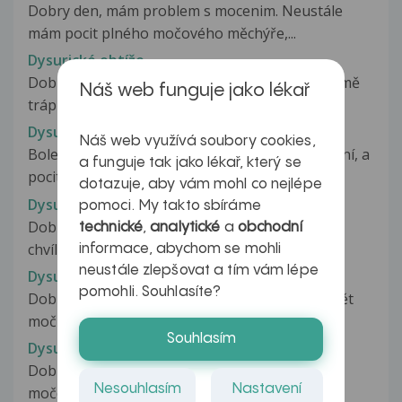
Dobry den, mám problem s mocenim. Neustále
mám pocit plného močového měchýře,...
Dysurické obtíže
Dobrý den, obracím se na Vás s dotazem, jenž mě
Náš web funguje jako lékař
trápí už delší dobu. Se svojí...
Dysurické obtíže
Náš web využívá soubory cookies,
Bolest a pulzování v podbřišku, občasné svědění, a
a funguje tak jako lékař, který se
pocit lechtání MM,pochvy....
dotazuje, aby vám mohl co nejlépe
Dysurické obtíže
pomoci. My takto sbíráme
Dobry den pálí mě při močení a po vyfocení po
technické
,
analytické
a
obchodní
chvíli mi ještě uniká moc a...
informace, abychom se mohli
neustále zlepšovat a tím vám lépe
Dysurické obtíže
pomohli. Souhlasíte?
Dobrý den prodělal jsem asi před měsícem zánět
moč cest měl jsem v moči blíkovinu...
Souhlasím
Dysurické obtíže
Dobrý den. Mám silné bolesti a pálení při i po
Nesouhlasím
Nastavení
močení, ale po návštěvě obvodního...