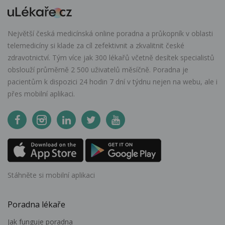
Největší česká medicínská online poradna a průkopník v oblasti
telemedicíny si klade za cíl zefektivnit a zkvalitnit české
zdravotnictví. Tým více jak 300 lékařů včetně desítek specialistů
obslouží průměrně 2 500 uživatelů měsíčně. Poradna je
pacientům k dispozici 24 hodin 7 dní v týdnu nejen na webu, ale i
přes mobilní aplikaci.
Stáhněte si mobilní aplikaci
Poradna lékaře
Jak funguje poradna