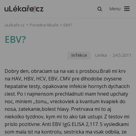
Menu
uLékaře.cz
Poradna lékaře
EBV?
EBV?
Infekce
Lenka
24.5.2011
Dobry den, obraciam sa na vas s prosbou.Brali mi krv
na HAV, HBV, HCV, EBV, CMV pre dlhodobe zvysene
hepatalne testy, opakovane infekcie hornych dychacich
ciest. Po i najmensom prechladnuti mam hned upchaty
noc, miniem ,,tonu,, vreckoviek a kvantum kvapiek do
nosa, zatekanie,bolest hlavy. Pretrvava mi to aj
niekolko tyzdnov, kym mi to ako tak ustupi. Z testov mi
prislo pozitivne: Anti EBV IgG ELISA 2,117. S vysledkami
som mala ist na kontrolu, sestricka ma vsak odbila, ze