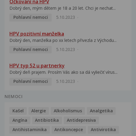
Očkování na HPV
Dobrý den, mým dětem je 18 a 20 let. Chci je nechat...
Pohlavní nemoci
5.10.2023
HPV pozitivní manželka
Dobrý den, manželka po xx letech přivezla z Východu...
Pohlavní nemoci
5.10.2023
HPV typ 52 u partnerky
Dobrý deň prajem. Prosím Vás ako sa dá vyliečiť vírus...
Pohlavní nemoci
5.10.2023
NEMOCI
Kašel
Alergie
Alkoholismus
Analgetika
Angína
Antibiotika
Antidepresiva
Antihistaminika
Antikoncepce
Antivirotika