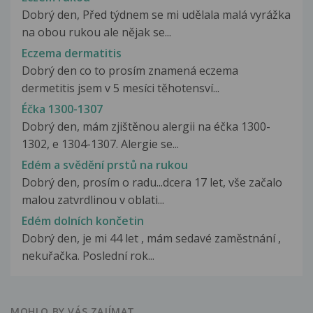
Dobrý den, Před týdnem se mi udělala malá vyrážka
na obou rukou ale nějak se...
Eczema dermatitis
Dobrý den co to prosím znamená eczema
dermetitis jsem v 5 mesíci těhotensví...
Éčka 1300-1307
Dobrý den, mám zjištěnou alergii na éčka 1300-
1302, e 1304-1307. Alergie se...
Edém a svědění prstů na rukou
Dobrý den, prosím o radu...dcera 17 let, vše začalo
malou zatvrdlinou v oblati...
Edém dolních končetin
Dobrý den, je mi 44 let , mám sedavé zaměstnání ,
nekuřačka. Poslední rok...
MOHLO BY VÁS ZAJÍMAT