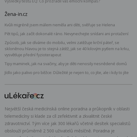
Výsledky testu EQ: Co prozradil váš emoční kompas?
Žena-in.cz
Kvůli migréně jsem málem neměla ani děti, svěřuje se Helena
Pět tipů, jak začít dokonalé ráno. Nevynechejte snídani ani protažení
Způsob, jak se díváme do mobilu, velmi zatěžuje krční páteř, se
skloněnou hlavou je to stejná zátěž, jak se 40 kilovým pytlem na krku,
vysvětluje přední fyzioterapeut
Tipy maminek, jak na svačiny, aby je děti nenosily nesnědené domů
Jídlo jako palivo pro běžce: Důležité je nejen to, co jíte, ale i kdy to jíte
Největší česká medicínská online poradna a průkopník v oblasti
telemedicíny si klade za cíl zefektivnit a zkvalitnit české
zdravotnictví. Tým více jak 300 lékařů včetně desítek specialistů
obslouží průměrně 2 500 uživatelů měsíčně. Poradna je