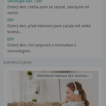
Sérologie EBV, CMV
Dobrý den, chtěla jsem se zeptat, zda byste mi
mohli...
EBV
Dobrý den, před měsícem jsem začala mít velké
bolesti...
EBV
Dobrý den, chci poprosit o konzultaci s
imunologem...
DOPORUČUJEME
Nevolnost nemusí být nutnou...