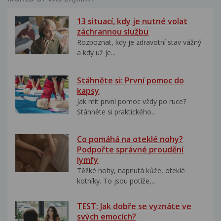
13 situací, kdy je nutné volat
záchrannou službu
Rozpoznat, kdy je zdravotní stav vážný
a kdy už je...
Stáhněte si: První pomoc do
kapsy
Jak mít první pomoc vždy po ruce?
Stáhněte si praktického...
Co pomáhá na oteklé nohy?
Podpořte správné proudění
lymfy
Těžké nohy, napnutá kůže, oteklé
kotníky. To jsou potíže,...
TEST: Jak dobře se vyznáte ve
svých emocích?