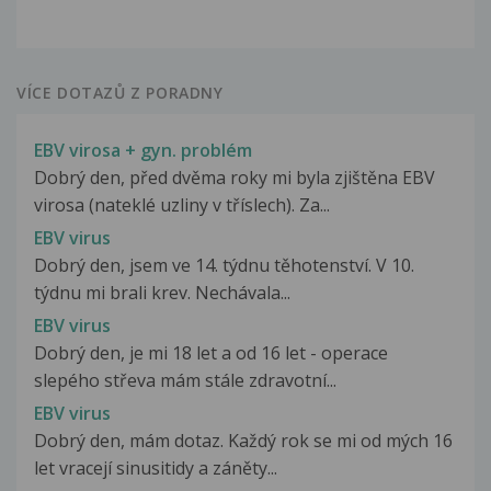
VÍCE DOTAZŮ Z PORADNY
EBV virosa + gyn. problém
Dobrý den, před dvěma roky mi byla zjištěna EBV
virosa (nateklé uzliny v tříslech). Za...
EBV virus
Dobrý den, jsem ve 14. týdnu těhotenství. V 10.
týdnu mi brali krev. Nechávala...
EBV virus
Dobrý den, je mi 18 let a od 16 let - operace
slepého střeva mám stále zdravotní...
EBV virus
Dobrý den, mám dotaz. Každý rok se mi od mých 16
let vracejí sinusitidy a záněty...