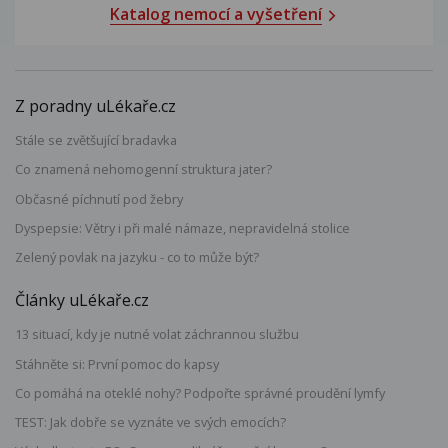
Katalog nemocí a vyšetření
Z poradny uLékaře.cz
Stále se zvětšující bradavka
Co znamená nehomogenní struktura jater?
Občasné píchnutí pod žebry
Dyspepsie: Větry i při malé námaze, nepravidelná stolice
Zelený povlak na jazyku - co to může být?
Články uLékaře.cz
13 situací, kdy je nutné volat záchrannou službu
Stáhněte si: První pomoc do kapsy
Co pomáhá na oteklé nohy? Podpořte správné proudění lymfy
TEST: Jak dobře se vyznáte ve svých emocích?