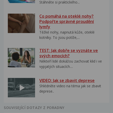
Stáhněte si praktického...
Co pomáhá na oteklé nohy?
Podpořte správné proudění
lymfy
Těžké nohy, napnutá kůže, oteklé
kotníky. To jsou potíže,...
TEST: Jak dobře se vyznáte ve
svých emocích?
Někteří lidé dokážou zachovat klid i ve
vypjatých situacích....
VIDEO: Jak se zbavit deprese
Shlédněte video na téma jak se zbavit
deprese..
SOUVISEJÍCÍ DOTAZY Z PORADNY