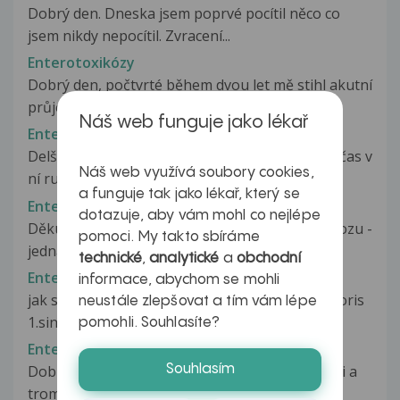
Dobrý den. Dneska jsem poprvé pocítil něco co
jsem nikdy nepocítil. Zvracení...
Enterotoxikózy
Dobrý den, počtvrté během dvou let mě stihl akutní
průjem, trval hodinu, bylo...
Náš web funguje jako lékař
Entezopatie
Delší dobu,t.j asi 3 měsíce mě bolí levá kyčel,občas v
Náš web využívá soubory cookies,
ní rupne a já se nemohu...
a funguje tak jako lékař, který se
Entezopatie
dotazuje, aby vám mohl co nejlépe
Děkuji za odpověď. Abych upřesnila moji diagnozu -
pomoci. My takto sbíráme
jedná se o entezopatii obou...
technické
,
analytické
a
obchodní
Entezopatie
informace, abychom se mohli
jak se léčí entezopatia trochanteri maioris femoris
neustále zlepšovat a tím vám lépe
1.sin a jestli mi můžete...
pomohli. Souhlasíte?
Entezopatie
Souhlasím
Dobrý den, ve 20 letech jsem měla plicní embolii a
trombózu. Nyní je mi...