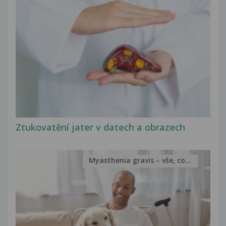
Ztukovatění jater v datech a obrazech
Myasthenia gravis – vše, co...