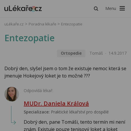
Menu
uLékaře.cz
Poradna lékaře
Entezopatie
Entezopatie
Ortopedie
Tomáš
14.9.2017
Dobrý den, slyšel jsem o tom že existuje nemoc která se
jmenuje Hokejový loket je to možné ???
Odpovídá lékař:
MUDr. Daniela Králová
Specializace:
Praktické lékařství pro dospělé
Dobrý den, pane Tomáši, tento termín mi není
znám. Existuje pouze tenisový loket a loket