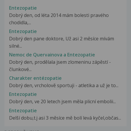
Entezopatie
Dobrý den, od léta 2014 mám bolesti pravého
chodidla,...
Entezopatie
Dobrý den pane doktore, Už asi 2 měsíce mívám
silné...
Nemoc de Quervainova a Entezopatie
Dobrý den, prodělala jsem zlomeninu zápěstí -
člunkové...
Charakter entézopatie
Dobrý den, vrcholově sportuji - atletika a už je to...
Entezopatie
Dobrý den, ve 20 letech jsem měla plicní embolii...
Entezopatie
Delší dobu,t.j asi 3 měsíce mě bolí levá kyčel,občas...