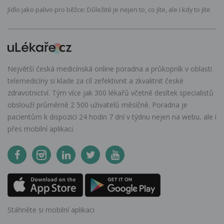
Jídlo jako palivo pro běžce: Důležité je nejen to, co jíte, ale i kdy to jíte
Největší česká medicínská online poradna a průkopník v oblasti
telemedicíny si klade za cíl zefektivnit a zkvalitnit české
zdravotnictví. Tým více jak 300 lékařů včetně desítek specialistů
obslouží průměrně 2 500 uživatelů měsíčně. Poradna je
pacientům k dispozici 24 hodin 7 dní v týdnu nejen na webu, ale i
přes mobilní aplikaci.
Stáhněte si mobilní aplikaci