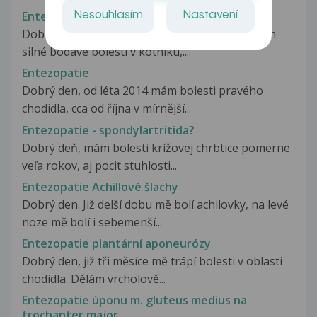
Entezopatie
Nesouhlasím
Nastavení
Dobrý den pane doktore, Už asi 2 měsíce mívám
silné bodávé bolesti v kotníku,...
Entezopatie
Dobrý den, od léta 2014 mám bolesti pravého
chodidla, cca od října v mírnější...
Entezopatie - spondylartritida?
Dobrý deň, mám bolesti krížovej chrbtice pomerne
veľa rokov, aj pocit stuhlosti...
Entezopatie Achillové šlachy
Dobrý den. Již delší dobu mě bolí achilovky, na levé
noze mě bolí i sebemenší...
Entezopatie plantární aponeurózy
Dobrý den, již tři měsíce mě trápí bolesti v oblasti
chodidla. Dělám vrcholově...
Entezopatie úponu m. gluteus medius na
trochanter major