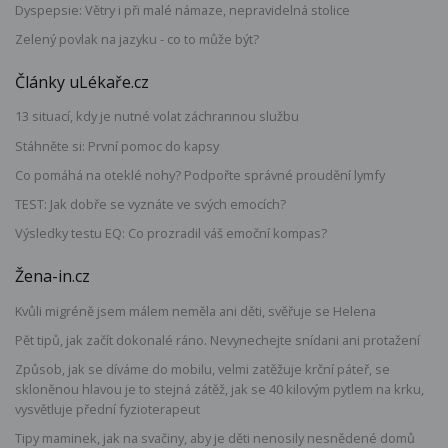
Dyspepsie: Větry i při malé námaze, nepravidelná stolice
Zelený povlak na jazyku - co to může být?
Články uLékaře.cz
13 situací, kdy je nutné volat záchrannou službu
Stáhněte si: První pomoc do kapsy
Co pomáhá na oteklé nohy? Podpořte správné proudění lymfy
TEST: Jak dobře se vyznáte ve svých emocích?
Výsledky testu EQ: Co prozradil váš emoční kompas?
Žena-in.cz
Kvůli migréně jsem málem neměla ani děti, svěřuje se Helena
Pět tipů, jak začít dokonalé ráno. Nevynechejte snídani ani protažení
Způsob, jak se díváme do mobilu, velmi zatěžuje krční páteř, se
skloněnou hlavou je to stejná zátěž, jak se 40 kilovým pytlem na krku,
vysvětluje přední fyzioterapeut
Tipy maminek, jak na svačiny, aby je děti nenosily nesnědené domů