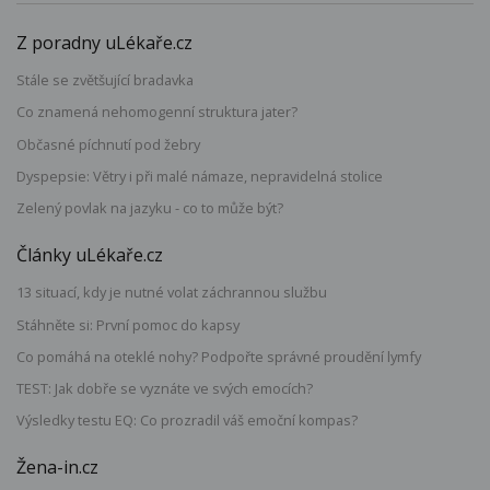
Z poradny uLékaře.cz
Stále se zvětšující bradavka
Co znamená nehomogenní struktura jater?
Občasné píchnutí pod žebry
Dyspepsie: Větry i při malé námaze, nepravidelná stolice
Zelený povlak na jazyku - co to může být?
Články uLékaře.cz
13 situací, kdy je nutné volat záchrannou službu
Stáhněte si: První pomoc do kapsy
Co pomáhá na oteklé nohy? Podpořte správné proudění lymfy
TEST: Jak dobře se vyznáte ve svých emocích?
Výsledky testu EQ: Co prozradil váš emoční kompas?
Žena-in.cz