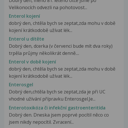
Dobrý den, mého 81. letého otce jsme po
Velikonocích odvezli na pohotovost...
Enterol kojení
dobrý den, chtěla bych se zeptat,zda mohu v době
kojení krátkodobě užívat lék...
Enterol u dítěte
Dobrý den, dcerka (v červenci bude mít dva roky)
trpěla průjmy několikrát denně....
Enterol v době kojení
dobrý den, chtěla bych se zeptat,zda mohu v době
kojení krátkodobě užívat lék...
Enterosgel
Dobrý den,chtěla bych se zeptat,zda je při UC
vhodné užívání přípravku Enterosgel.Je...
Enterotoxikóza či infekční gastroenteritída
Dobrý den. Dneska jsem poprvé pocítil něco co
jsem nikdy nepocítil. Zvracení...