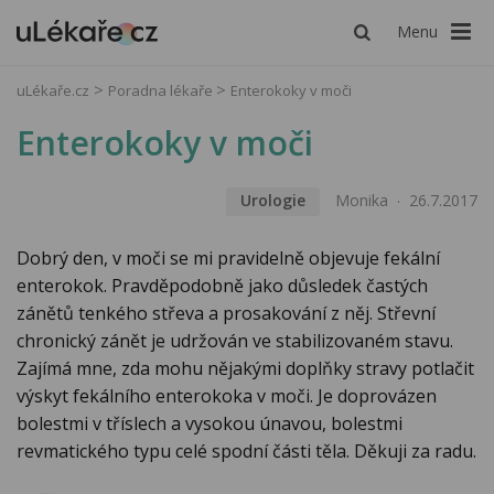
Menu
uLékaře.cz
Poradna lékaře
Enterokoky v moči
Enterokoky v moči
Urologie
Monika
26.7.2017
Dobrý den, v moči se mi pravidelně objevuje fekální
enterokok. Pravděpodobně jako důsledek častých
zánětů tenkého střeva a prosakování z něj. Střevní
chronický zánět je udržován ve stabilizovaném stavu.
Zajímá mne, zda mohu nějakými doplňky stravy potlačit
výskyt fekálního enterokoka v moči. Je doprovázen
bolestmi v tříslech a vysokou únavou, bolestmi
revmatického typu celé spodní části těla. Děkuji za radu.