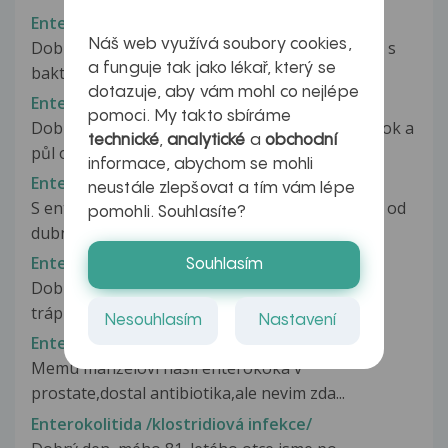
Enterokok
Náš web využívá soubory cookies,
Dobrý den, mám stálé gynekologické problémy s
a funguje tak jako lékař, který se
bakterií enterokok, nepomáhají...
dotazuje, aby vám mohl co nejlépe
Enterokok
pomoci. My takto sbíráme
Dobrý den, s partnerem se snažíme marně již rok a
technické
,
analytické
a
obchodní
půl o miminko, tak že jsme...
informace, abychom se mohli
Enterokok
neustále zlepšovat a tím vám lépe
S enterokokem v močových cestách se léčím už od
pomohli. Souhlasíte?
dubna. Byla tam ještě Gardnerella,...
Enterokok v pochvě
Souhlasím
Dobrý den, již cca měsíc mě téměř kontinuálně
trápí bolesti a svědění v podbřišku...
Nesouhlasím
Nastavení
Enterokok v prostate
Memu manželovi našli enterokoka v
prostate,dostal antibiotika,ale nevim zda...
Enterokolitida /klostridiová infekce/