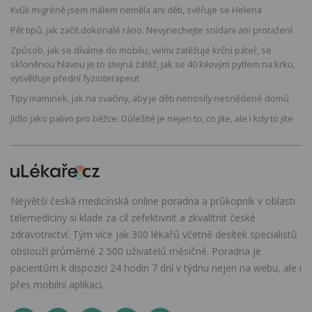
Kvůli migréně jsem málem neměla ani děti, svěřuje se Helena
Pět tipů, jak začít dokonalé ráno. Nevynechejte snídani ani protažení
Způsob, jak se díváme do mobilu, velmi zatěžuje krční páteř, se
skloněnou hlavou je to stejná zátěž, jak se 40 kilovým pytlem na krku,
vysvětluje přední fyzioterapeut
Tipy maminek, jak na svačiny, aby je děti nenosily nesnědené domů
Jídlo jako palivo pro běžce: Důležité je nejen to, co jíte, ale i kdy to jíte
Největší česká medicínská online poradna a průkopník v oblasti
telemedicíny si klade za cíl zefektivnit a zkvalitnit české
zdravotnictví. Tým více jak 300 lékařů včetně desítek specialistů
obslouží průměrně 2 500 uživatelů měsíčně. Poradna je
pacientům k dispozici 24 hodin 7 dní v týdnu nejen na webu, ale i
přes mobilní aplikaci.