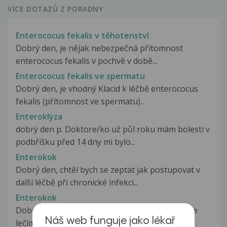
VÍCE DOTAZŮ Z PORADNY
Enterococus fekalis v těhotenství
Dobrý den, je nějak nebezpečná přítomnost
enterococus fekalis v pochvě v době...
Enterococus fekalis ve spermatu
Dobrý den, je vhodný Klacid k léčbě enterococus
fekalis (přítomnost ve spermatu)...
Enteroklýza
dobrý den p. Doktore/ko už půl roku mám bolesti v
podbříšku před 14 dny mi bylo...
Enterokok
Dobrý den, chtěl bych se zeptat jak postupovat v
další léčbě při chronické infekci...
Enterokok
Dobrý den, Chtěla bych se zeptat,už 6 měsícu se
Náš web funguje jako lékař
lečím s gynekologickým stálym...