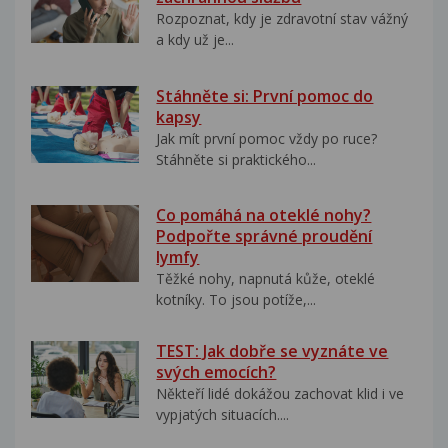
Rozpoznat, kdy je zdravotní stav vážný
a kdy už je...
Stáhněte si: První pomoc do
kapsy
Jak mít první pomoc vždy po ruce?
Stáhněte si praktického...
Co pomáhá na oteklé nohy?
Podpořte správné proudění
lymfy
Těžké nohy, napnutá kůže, oteklé
kotníky. To jsou potíže,...
TEST: Jak dobře se vyznáte ve
svých emocích?
Někteří lidé dokážou zachovat klid i ve
vypjatých situacích....