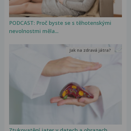
PODCAST: Proč byste se s těhotenskými
nevolnostmi měla...
Jak na zdravá játra?
Ztukovatění jater v datech a obrazech