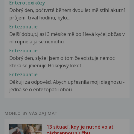
Enterotoxikózy
Dobrý den, počtvrté během dvou let mě stihl akutní
průjem, trval hodinu, bylo...
Entezopatie
Delší dobu,t.j asi 3 měsíce mě bolí levá kyčel,občas v
ní rupne a já se nemohu...
Entezopatie
Dobrý den, slyšel jsem o tom že existuje nemoc
která se jmenuje Hokejový loket...
Entezopatie
Děkuji za odpověď. Abych upřesnila moji diagnozu -
jedná se o entezopatii obou...
MOHLO BY VÁS ZAJÍMAT
13 situací, kdy je nutné volat
záchrannou službu