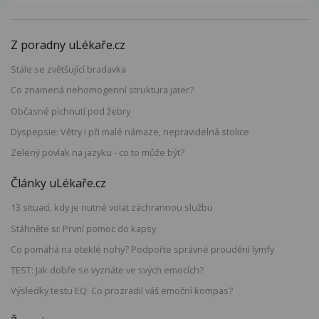
Z poradny uLékaře.cz
Stále se zvětšující bradavka
Co znamená nehomogenní struktura jater?
Občasné píchnutí pod žebry
Dyspepsie: Větry i při malé námaze, nepravidelná stolice
Zelený povlak na jazyku - co to může být?
Články uLékaře.cz
13 situací, kdy je nutné volat záchrannou službu
Stáhněte si: První pomoc do kapsy
Co pomáhá na oteklé nohy? Podpořte správné proudění lymfy
TEST: Jak dobře se vyznáte ve svých emocích?
Výsledky testu EQ: Co prozradil váš emoční kompas?