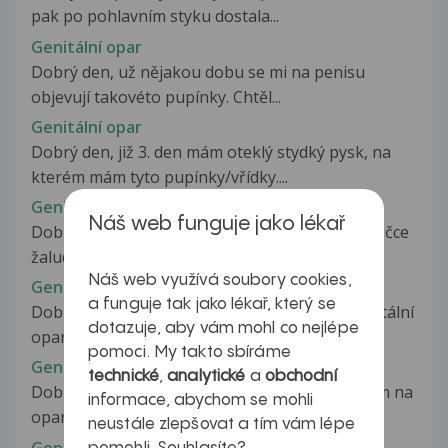
pak po pohlavním styku dostala...
Genitální opar
Dobrý den, už nějakou dobu se mi na penisu
objevují takovéto pupínky. Chtěl...
Genitální opar
Dobrý den, již 3. den mám oteklý stydký pysk, na
kterém mám tyto pupínky/vřídky....
Genitální opar
Náš web funguje jako lékař
Dobrý den, udělalo se mi něco zarudlého na špičce
žaludu. Mám pocit mírného...
Náš web využívá soubory cookies,
Genitální opar
a funguje tak jako lékař, který se
Dobrý den, nedávno měla moje přítelkyně genitální
dotazuje, aby vám mohl co nejlépe
opar. Nevíme, kde tento vir...
pomoci. My takto sbíráme
Genitální opar
technické
,
analytické
a
obchodní
Dobrý den, prosím Vás o objasnění. Trpěla jsem na
informace, abychom se mohli
opary pod nosem, ale v posledních...
neustále zlepšovat a tím vám lépe
Genitální opar