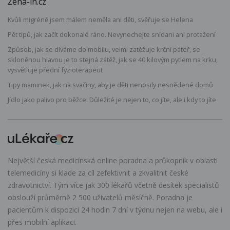
Žena-in.cz
Kvůli migréně jsem málem neměla ani děti, svěřuje se Helena
Pět tipů, jak začít dokonalé ráno. Nevynechejte snídani ani protažení
Způsob, jak se díváme do mobilu, velmi zatěžuje krční páteř, se
skloněnou hlavou je to stejná zátěž, jak se 40 kilovým pytlem na krku,
vysvětluje přední fyzioterapeut
Tipy maminek, jak na svačiny, aby je děti nenosily nesnědené domů
Jídlo jako palivo pro běžce: Důležité je nejen to, co jíte, ale i kdy to jíte
Největší česká medicínská online poradna a průkopník v oblasti
telemedicíny si klade za cíl zefektivnit a zkvalitnit české
zdravotnictví. Tým více jak 300 lékařů včetně desítek specialistů
obslouží průměrně 2 500 uživatelů měsíčně. Poradna je
pacientům k dispozici 24 hodin 7 dní v týdnu nejen na webu, ale i
přes mobilní aplikaci.