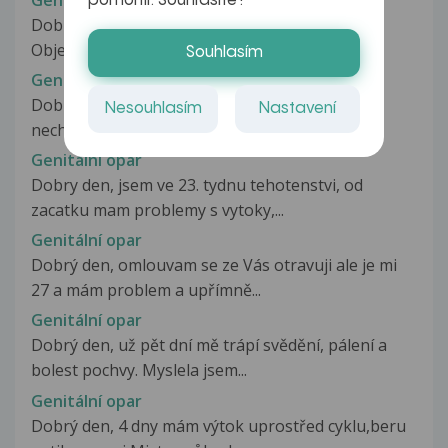
pomohli. Souhlasíte?
Dobrý den, pane doktore. Mám genitální opar.
Objevil se mi s příchodem menstruace...
Souhlasím
Genitální opar
Dobrý den, jsem první partner mé přítelkyně a
Nesouhlasím
Nastavení
nechal jsem se pro ni otestovat...
Genitální opar
Dobry den, jsem ve 23. tydnu tehotenstvi, od
zacatku mam problemy s vytoky,...
Genitální opar
Dobrý den, omlouvam se ze Vás otravuji ale je mi
27 a mám problem a upřímně...
Genitální opar
Dobrý den, už pět dní mě trápí svědění, pálení a
bolest pochvy. Myslela jsem...
Genitální opar
Dobrý den, 4 dny mám výtok uprostřed cyklu,beru