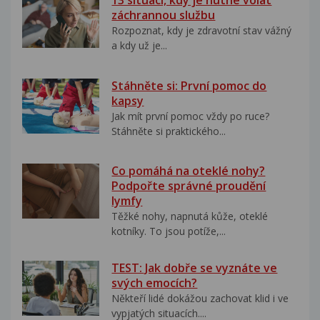
13 situací, kdy je nutné volat
záchrannou službu
Rozpoznat, kdy je zdravotní stav vážný
a kdy už je...
Stáhněte si: První pomoc do
kapsy
Jak mít první pomoc vždy po ruce?
Stáhněte si praktického...
Co pomáhá na oteklé nohy?
Podpořte správné proudění
lymfy
Těžké nohy, napnutá kůže, oteklé
kotníky. To jsou potíže,...
TEST: Jak dobře se vyznáte ve
svých emocích?
Někteří lidé dokážou zachovat klid i ve
vypjatých situacích....