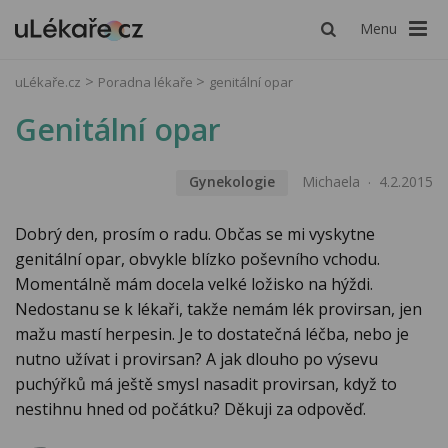
Menu
uLékaře.cz
Poradna lékaře
genitální opar
Genitální opar
Gynekologie
Michaela
4.2.2015
Dobrý den, prosím o radu. Občas se mi vyskytne
genitální opar, obvykle blízko poševního vchodu.
Momentálně mám docela velké ložisko na hýždi.
Nedostanu se k lékaři, takže nemám lék provirsan, jen
mažu mastí herpesin. Je to dostatečná léčba, nebo je
nutno užívat i provirsan? A jak dlouho po výsevu
puchýřků má ještě smysl nasadit provirsan, když to
nestihnu hned od počátku? Děkuji za odpověď.