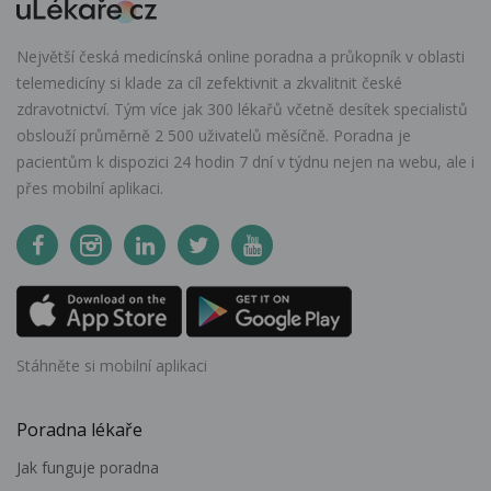
Největší česká medicínská online poradna a průkopník v oblasti
telemedicíny si klade za cíl zefektivnit a zkvalitnit české
zdravotnictví. Tým více jak 300 lékařů včetně desítek specialistů
obslouží průměrně 2 500 uživatelů měsíčně. Poradna je
pacientům k dispozici 24 hodin 7 dní v týdnu nejen na webu, ale i
přes mobilní aplikaci.
Stáhněte si mobilní aplikaci
Poradna lékaře
Jak funguje poradna