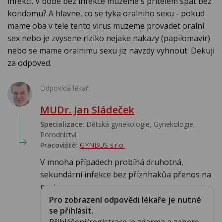
infekci. V dobe bez infekce muzeme s pritelem spat bez
kondomu? A hlavne, co se tyka oralniho sexu - pokud
mame oba v tele tento virus muzeme provadet oralni
sex nebo je zvysene riziko nejake nakazy (papilomavir)
nebo se mame oralnimu sexu jiz navzdy vyhnout. Dekuji
za odpoved.
Odpovídá lékař:
MUDr. Jan Sládeček
Specializace:
Dětská gynekologie, Gynekologie,
Porodnictví
Pracoviště:
GYNBUS s.r.o.
V mnoha případech probíhá druhotná,
sekundární infekce bez příznhakůa přenos na
partnera ...
Pro zobrazení odpovědi lékaře je nutné
se přihlásit.
Přihlášení/registrace je zdarma a zabere