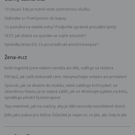
13 situací, kdy je nutné volat záchrannou službu
Stáhněte si: První pomoc do kapsy
Co pomáhá na oteklé nohy? Podpořte správné proudění lymfy
TEST: Jak dobře se vyznáte ve svých emocích?
Výsledky testu EQ: Co prozradil váš emoční kompas?
Žena-in.cz
Kvůli migréně jsem málem neměla ani děti, svěřuje se Helena
Pět tipů, jak začít dokonalé ráno. Nevynechejte snídani ani protažení
Způsob, jak se díváme do mobilu, velmi zatěžuje krční páteř, se
skloněnou hlavou je to stejná zátěž, jak se 40 kilovým pytlem na krku,
vysvětluje přední fyzioterapeut
Tipy maminek, jak na svačiny, aby je děti nenosily nesnědené domů
Jídlo jako palivo pro běžce: Důležité je nejen to, co jíte, ale i kdy to jíte