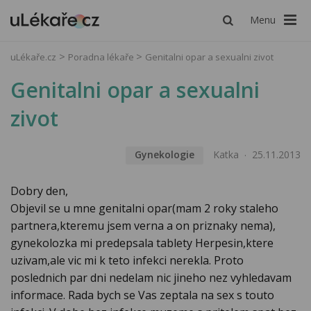
Menu
uLékaře.cz
Poradna lékaře
Genitalni opar a sexualni zivot
Genitalni opar a sexualni
zivot
Gynekologie
Katka
25.11.2013
Dobry den,
Objevil se u mne genitalni opar(mam 2 roky staleho
partnera,kteremu jsem verna a on priznaky nema),
gynekolozka mi predepsala tablety Herpesin,ktere
uzivam,ale vic mi k teto infekci nerekla. Proto
poslednich par dni nedelam nic jineho nez vyhledavam
informace. Rada bych se Vas zeptala na sex s touto