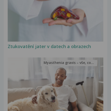
Ztukovatění jater v datech a obrazech
Myasthenia gravis – vše, co...