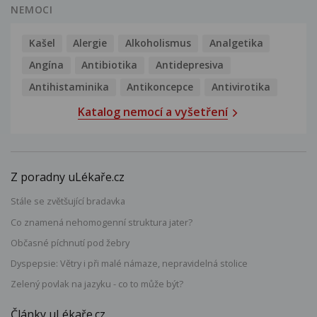
NEMOCI
Kašel
Alergie
Alkoholismus
Analgetika
Angína
Antibiotika
Antidepresiva
Antihistaminika
Antikoncepce
Antivirotika
Katalog nemocí a vyšetření
Z poradny uLékaře.cz
Stále se zvětšující bradavka
Co znamená nehomogenní struktura jater?
Občasné píchnutí pod žebry
Dyspepsie: Větry i při malé námaze, nepravidelná stolice
Zelený povlak na jazyku - co to může být?
Články uLékaře.cz