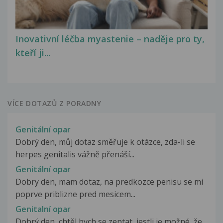
Inovativní léčba myastenie – naděje pro ty,
kteří ji...
VÍCE DOTAZŮ Z PORADNY
Genitální opar
Dobrý den, můj dotaz směřuje k otázce, zda-li se
herpes genitalis vážně přenáší...
Genitální opar
Dobry den, mam dotaz, na predkozce penisu se mi
poprve priblizne pred mesicem...
Genitalní opar
Dobrý den, chtěl bych se zeptat, jestli je možné, že