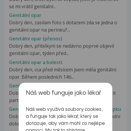
se mi vrátil genitalní...
Genitální opar
Dobrý den, zasilam foto s dotazem zda se jedna o
genitální opar na perineu?...
Genitální opar (přenos)
Dobrý den, přitelkyni se nedávno poprvé objevil
genitální opar, týden před...
Genitální opar a bolesti
Dobrý den, cca před měsícem jsem měla genitální
opar. Během posledních 14ti...
Genitální opar a kondylomata
Dobrý den, prosím o odpověď, zda mohu nakazit
Náš web funguje jako lékař
partnera v situacích při nechráněné...
Genitální opar a očkování proti rakovině děl.čípku
Náš web využívá soubory cookies,
Dobrý den. Trpím opakovaným oparem, v poslední
a funguje tak jako lékař, který se
době velmi častým, na gynekologii...
dotazuje, aby vám mohl co nejlépe
pomoci. My takto sbíráme