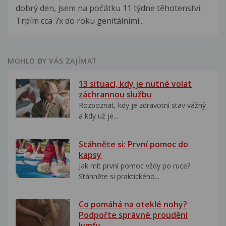
dobrý den, jsem na počátku 11 týdne těhotenství.
Trpím cca 7x do roku genitálními...
MOHLO BY VÁS ZAJÍMAT
13 situací, kdy je nutné volat
záchrannou službu
Rozpoznat, kdy je zdravotní stav vážný
a kdy už je...
Stáhněte si: První pomoc do
kapsy
Jak mít první pomoc vždy po ruce?
Stáhněte si praktického...
Co pomáhá na oteklé nohy?
Podpořte správné proudění
lymfy