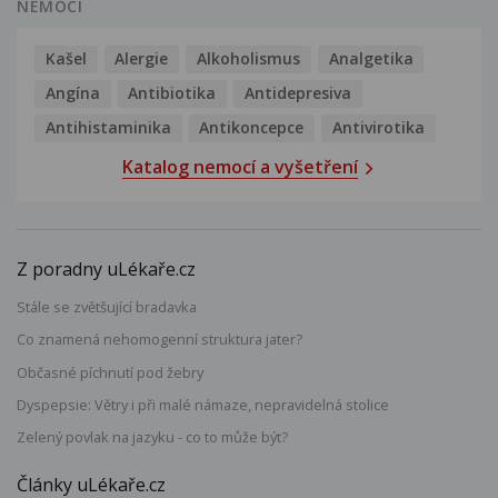
NEMOCI
Kašel
Alergie
Alkoholismus
Analgetika
Angína
Antibiotika
Antidepresiva
Antihistaminika
Antikoncepce
Antivirotika
Katalog nemocí a vyšetření
Z poradny uLékaře.cz
Stále se zvětšující bradavka
Co znamená nehomogenní struktura jater?
Občasné píchnutí pod žebry
Dyspepsie: Větry i při malé námaze, nepravidelná stolice
Zelený povlak na jazyku - co to může být?
Články uLékaře.cz