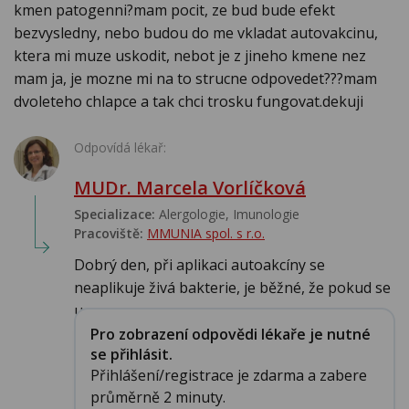
kmen patogenni?mam pocit, ze bud bude efekt
bezvysledny, nebo budou do me vkladat autovakcinu,
ktera mi muze uskodit, nebot je z jineho kmene nez
mam ja, je mozne mi na to strucne odpovedet???mam
dvoleteho chlapce a tak chci trosku fungovat.dekuji
Odpovídá lékař:
MUDr. Marcela Vorlíčková
Specializace:
Alergologie‎, Imunologie‎
Pracoviště:
MMUNIA spol. s r.o.
Dobrý den, při aplikaci autoakcíny se
neaplikuje živá bakterie, je běžné, že pokud se
u pac...
Pro zobrazení odpovědi lékaře je nutné
se přihlásit.
Přihlášení/registrace je zdarma a zabere
průměrně 2 minuty.