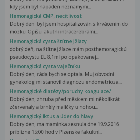
kdy jsem byl napaden neznámými...
Hemoragická CMP, necitlivost
Dobrý den, byl jsem hospitalizován s krvácenim do
mozku. Opíšu: akutní intracerebrální...
Hemoragická cysta štítnej žľazy
dobrý deň, na štítnej žľaze mám posthemoragickú
pseudocystu ĽL 8,1ml po opakovanej...
Hemoragická cysta vaječníku
Dobrý den, ráda bych se optala. Muj obvodni
gynekolog mi stanovil diagnozu endometrioza....
Hemoragické diatézy/poruchy koagulace/
Dobrý den, zhruba před měsícem mi několikrát
zčervenaly a brněly malíčky u nohou...
Hemoragický iktus a úder do hlavy
Dobry den, ma maminka zesnula dne 19.9.2016
priblizne 15:00 hod v Plzenske fakultní...