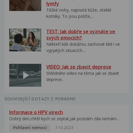
lymfy
Těžké nohy, napnutá kůže, oteklé
kotníky. To jsou potíže,...
TEST: Jak dobře se vyznáte ve
svých emocích?
Někteří lidé dokážou zachovat klid i ve
vypjatých situacích....
VIDEO: Jak se zbavit deprese
Shlédněte video na téma jak se zbavit
deprese..
SOUVISEJÍCÍ DOTAZY Z PORADNY
Informace o HPV virech
Dobrý den,chtěl bych se zeptat,jak poznám zda nemám...
Pohlavní nemoci
7.10.2023