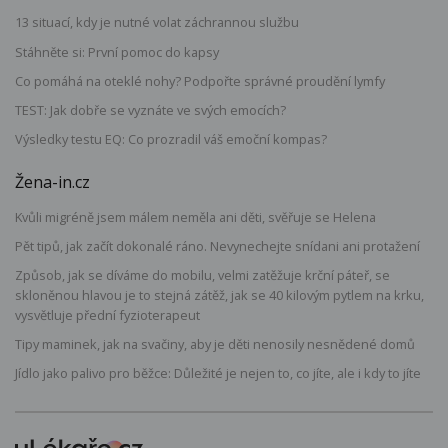
13 situací, kdy je nutné volat záchrannou službu
Stáhněte si: První pomoc do kapsy
Co pomáhá na oteklé nohy? Podpořte správné proudění lymfy
TEST: Jak dobře se vyznáte ve svých emocích?
Výsledky testu EQ: Co prozradil váš emoční kompas?
Žena-in.cz
Kvůli migréně jsem málem neměla ani děti, svěřuje se Helena
Pět tipů, jak začít dokonalé ráno. Nevynechejte snídani ani protažení
Způsob, jak se díváme do mobilu, velmi zatěžuje krční páteř, se
skloněnou hlavou je to stejná zátěž, jak se 40 kilovým pytlem na krku,
vysvětluje přední fyzioterapeut
Tipy maminek, jak na svačiny, aby je děti nenosily nesnědené domů
Jídlo jako palivo pro běžce: Důležité je nejen to, co jíte, ale i kdy to jíte