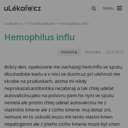
Menu
uLékaře.cz
Poradna lékaře
hemophilus influ
Hemophilus influ
Imunita
veronika
22.3.2012
dobry den, opakovane me nachazeji hem.influ ve sputu,
dlouhodobe kaslu a v noci se dusim.uz pri ulehnuti me
skrabe na pruduskach, astma mi nikdy
neprokazali.antibiotika nezabiraji a tak chtej udelat
autovakcinu.jako na potvoru jsem ho nyni ve sputu
nemela ale presto chtej udelat autovakcinu ne z
vlastniho kmene ale z ciziho kmene. muj dotaz zni,
nemuze mi to uskodit.muzu mit tento vlastni kmen
nepatogenni ale z jineho ciziho kmene muze byt onen