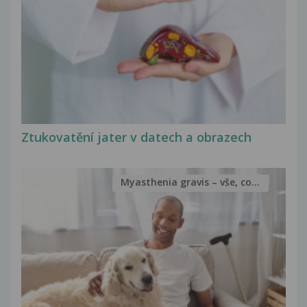
Ztukovatění jater v datech a obrazech
Myasthenia gravis – vše, co...