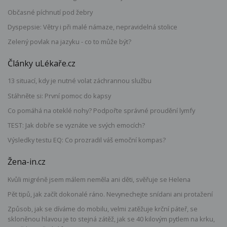
Občasné píchnutí pod žebry
Dyspepsie: Větry i při malé námaze, nepravidelná stolice
Zelený povlak na jazyku - co to může být?
Články uLékaře.cz
13 situací, kdy je nutné volat záchrannou službu
Stáhněte si: První pomoc do kapsy
Co pomáhá na oteklé nohy? Podpořte správné proudění lymfy
TEST: Jak dobře se vyznáte ve svých emocích?
Výsledky testu EQ: Co prozradil váš emoční kompas?
Žena-in.cz
Kvůli migréně jsem málem neměla ani děti, svěřuje se Helena
Pět tipů, jak začít dokonalé ráno. Nevynechejte snídani ani protažení
Způsob, jak se díváme do mobilu, velmi zatěžuje krční páteř, se
skloněnou hlavou je to stejná zátěž, jak se 40 kilovým pytlem na krku,