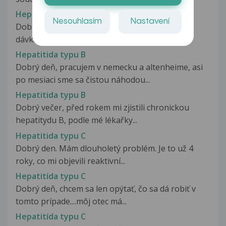
Hepatitida typu A
Nesouhlasím
Nastavení
Dobrý den, zajímalo by mne zda je nezbytná 2.
dávka očkování proti Hepatitidě...
Hepatitida typu B
Dobrý deň, pracujem v nemecku a altenheime, asi
po mesiaci sme sa čistou náhodou...
Hepatitida typu B
Dobrý večer, před rokem mi zjistili chronickou
hepatitydu B, podle mé lékařky...
Hepatitida typu C
Dobrý den. Mám dlouholetý problém. Je to už 4
roky, co mi objevili reaktivní...
Hepatitída typu C
Dobrý deň, chcem sa len opýtať, čo sa dá robiť v
tomto prípade....môj otec má...
Hepatitída typu C