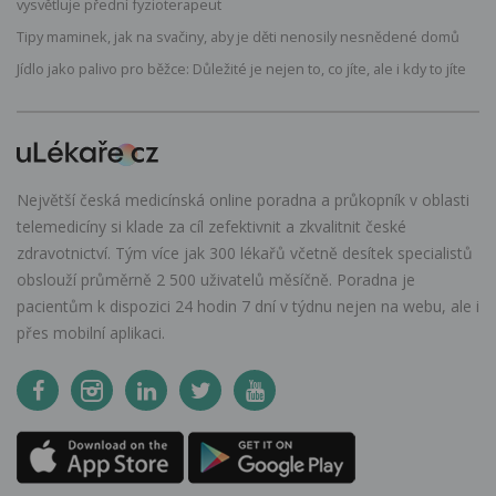
vysvětluje přední fyzioterapeut
Tipy maminek, jak na svačiny, aby je děti nenosily nesnědené domů
Jídlo jako palivo pro běžce: Důležité je nejen to, co jíte, ale i kdy to jíte
Největší česká medicínská online poradna a průkopník v oblasti
telemedicíny si klade za cíl zefektivnit a zkvalitnit české
zdravotnictví. Tým více jak 300 lékařů včetně desítek specialistů
obslouží průměrně 2 500 uživatelů měsíčně. Poradna je
pacientům k dispozici 24 hodin 7 dní v týdnu nejen na webu, ale i
přes mobilní aplikaci.