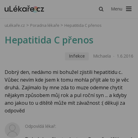
Menu
uLékaře.cz
Poradna lékaře
Hepatitida C přenos
Hepatitida C přenos
Infekce
Michaela
1.6.2016
Dobrý den, nedávno mi bohužel zjistili hepatitidu c..
Vůbec nevím kde jsem k tomu mohla přijít ale to je věc
druhá.. Zajímalo by mne zda to muze odemne chytit
nějakym způsobem můj rok a pul roční syn ... a kdyby
ano jakou to u dítětě může mít závažnost :( děkuji za
odpověd
Odpovídá lékař: