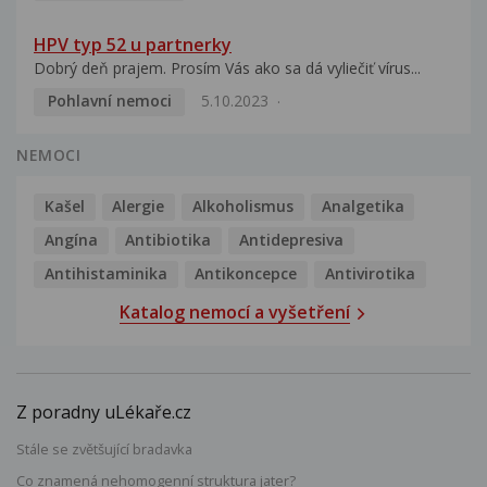
HPV typ 52 u partnerky
Dobrý deň prajem. Prosím Vás ako sa dá vyliečiť vírus...
Pohlavní nemoci
5.10.2023
NEMOCI
Kašel
Alergie
Alkoholismus
Analgetika
Angína
Antibiotika
Antidepresiva
Antihistaminika
Antikoncepce
Antivirotika
Katalog nemocí a vyšetření
Z poradny uLékaře.cz
Stále se zvětšující bradavka
Co znamená nehomogenní struktura jater?