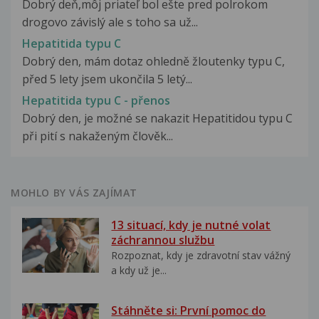
Dobrý deň,môj priateľ bol ešte pred polrokom
drogovo závislý ale s toho sa už...
Hepatitida typu C
Dobrý den, mám dotaz ohledně žloutenky typu C,
před 5 lety jsem ukončila 5 letý...
Hepatitida typu C - přenos
Dobrý den, je možné se nakazit Hepatitidou typu C
při pití s nakaženým člověk...
MOHLO BY VÁS ZAJÍMAT
13 situací, kdy je nutné volat
záchrannou službu
Rozpoznat, kdy je zdravotní stav vážný
a kdy už je...
Stáhněte si: První pomoc do