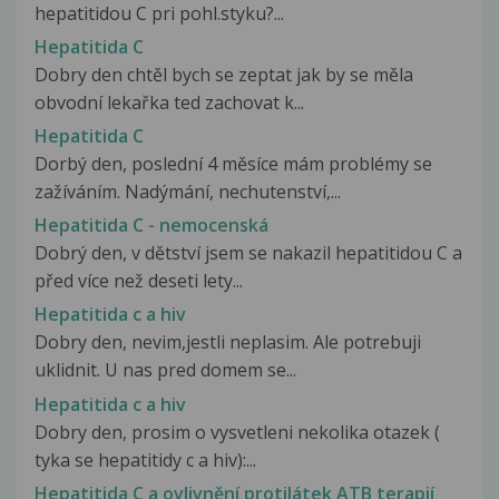
hepatitidou C pri pohl.styku?...
Hepatitida C
Dobry den chtěl bych se zeptat jak by se měla
obvodní lekařka ted zachovat k...
Hepatitida C
Dorbý den, poslední 4 měsíce mám problémy se
zažíváním. Nadýmání, nechutenství,...
Hepatitida C - nemocenská
Dobrý den, v dětství jsem se nakazil hepatitidou C a
před více než deseti lety...
Hepatitida c a hiv
Dobry den, nevim,jestli neplasim. Ale potrebuji
uklidnit. U nas pred domem se...
Hepatitida c a hiv
Dobry den, prosim o vysvetleni nekolika otazek (
tyka se hepatitidy c a hiv):...
Hepatitida C a ovlivnění protilátek ATB terapií