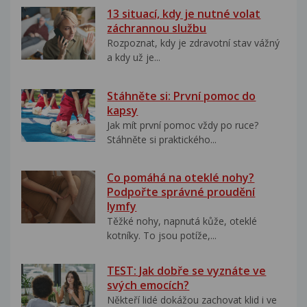
13 situací, kdy je nutné volat
záchrannou službu
Rozpoznat, kdy je zdravotní stav vážný
a kdy už je...
Stáhněte si: První pomoc do
kapsy
Jak mít první pomoc vždy po ruce?
Stáhněte si praktického...
Co pomáhá na oteklé nohy?
Podpořte správné proudění
lymfy
Těžké nohy, napnutá kůže, oteklé
kotníky. To jsou potíže,...
TEST: Jak dobře se vyznáte ve
svých emocích?
Někteří lidé dokážou zachovat klid i ve