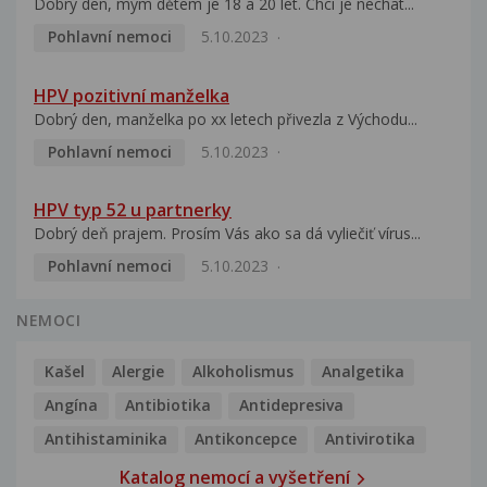
Dobrý den, mým dětem je 18 a 20 let. Chci je nechat...
Pohlavní nemoci
5.10.2023
HPV pozitivní manželka
Dobrý den, manželka po xx letech přivezla z Východu...
Pohlavní nemoci
5.10.2023
HPV typ 52 u partnerky
Dobrý deň prajem. Prosím Vás ako sa dá vyliečiť vírus...
Pohlavní nemoci
5.10.2023
NEMOCI
Kašel
Alergie
Alkoholismus
Analgetika
Angína
Antibiotika
Antidepresiva
Antihistaminika
Antikoncepce
Antivirotika
Katalog nemocí a vyšetření