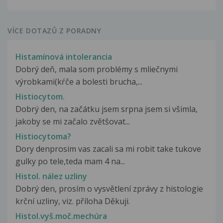
VÍCE DOTAZŮ Z PORADNY
Histamínová intolerancia
Dobrý deň, mala som problémy s mliečnymi
výrobkami(kŕče a bolesti brucha,...
Histiocytom.
Dobrý den, na začátku jsem srpna jsem si všimla,
jakoby se mi začalo zvětšovat...
Histiocytoma?
Dory denprosim vas zacali sa mi robit take tukove
gulky po tele,teda mam 4 na...
Histol. nález uzliny
Dobrý den, prosím o vysvětlení zprávy z histologie
krční uzliny, viz. příloha Děkuji.
Histol.vyš.moč.mechúra