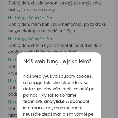
Dobrý deň, chcela by som sa opýtať na výsledky
hist.vyš.:excízia zo steny...
Histologické vyšetření
Dobrý den, mám babičku v nemocnici, po zákroku
na gynekologickém oddělení. Byla...
Histologické vyšetření
Dobrý den, chtěla bych se zeptat: pokud se dělá
odběr vzorku kůže na histologické...
Histologické vyšetření
Náš web funguje jako lékař
Dobrý den, před 14 dny jsem byl na odstranění
krvavého šlížovitého plyvu ve...
Náš web využívá soubory cookies,
Histologické vyšetření
a funguje tak jako lékař, který se
Dobrý den pane doktore, nedávno jsem
dotazuje, aby vám mohl co nejlépe
podstoupila vyčištění dělohy a tkáň byla...
pomoci. My takto sbíráme
Histologické vyšetření pihy
technické
,
analytické
a
obchodní
Dobrý den, zajímá mě, jak přesně probíhá
informace, abychom se mohli
neustále zlepšovat a tím vám lépe
histologické vyšetření vyoperovaného...