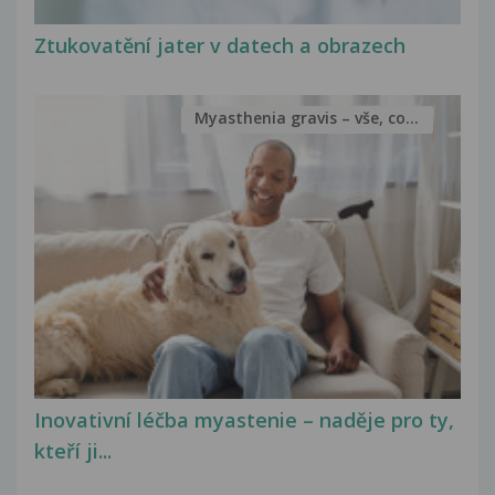
Ztukovatění jater v datech a obrazech
Myasthenia gravis – vše, co...
Inovativní léčba myastenie – naděje pro ty,
kteří ji...