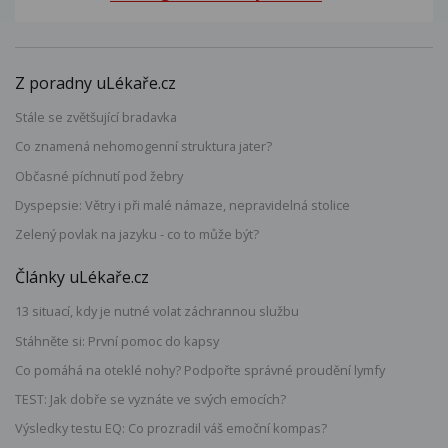
Z poradny uLékaře.cz
Stále se zvětšující bradavka
Co znamená nehomogenní struktura jater?
Občasné píchnutí pod žebry
Dyspepsie: Větry i při malé námaze, nepravidelná stolice
Zelený povlak na jazyku - co to může být?
Články uLékaře.cz
13 situací, kdy je nutné volat záchrannou službu
Stáhněte si: První pomoc do kapsy
Co pomáhá na oteklé nohy? Podpořte správné proudění lymfy
TEST: Jak dobře se vyznáte ve svých emocích?
Výsledky testu EQ: Co prozradil váš emoční kompas?