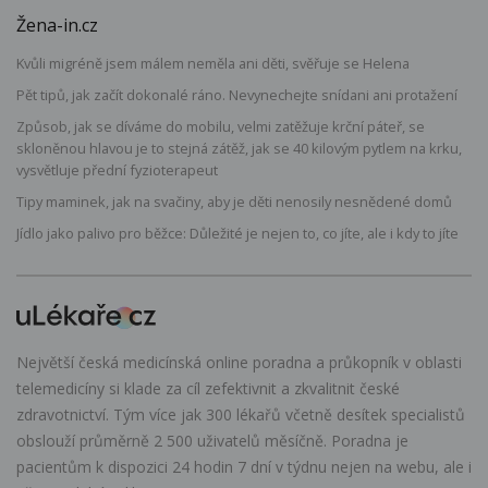
Žena-in.cz
Kvůli migréně jsem málem neměla ani děti, svěřuje se Helena
Pět tipů, jak začít dokonalé ráno. Nevynechejte snídani ani protažení
Způsob, jak se díváme do mobilu, velmi zatěžuje krční páteř, se
skloněnou hlavou je to stejná zátěž, jak se 40 kilovým pytlem na krku,
vysvětluje přední fyzioterapeut
Tipy maminek, jak na svačiny, aby je děti nenosily nesnědené domů
Jídlo jako palivo pro běžce: Důležité je nejen to, co jíte, ale i kdy to jíte
Největší česká medicínská online poradna a průkopník v oblasti
telemedicíny si klade za cíl zefektivnit a zkvalitnit české
zdravotnictví. Tým více jak 300 lékařů včetně desítek specialistů
obslouží průměrně 2 500 uživatelů měsíčně. Poradna je
pacientům k dispozici 24 hodin 7 dní v týdnu nejen na webu, ale i