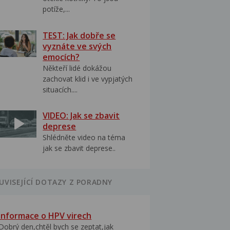
potíže,...
TEST: Jak dobře se
vyznáte ve svých
emocích?
Někteří lidé dokážou
zachovat klid i ve vypjatých
situacích....
VIDEO: Jak se zbavit
deprese
Shlédněte video na téma
jak se zbavit deprese..
UVISEJÍCÍ DOTAZY Z PORADNY
Informace o HPV virech
Dobrý den,chtěl bych se zeptat,jak