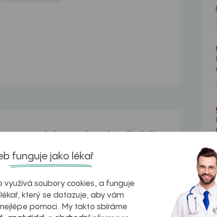
Lupání v zevním uchu při větším
"hluku"
 u
b funguje jako lékař
Dobrý den,většinou když jsem
nemocná s uzlinami,momentálně...
 využívá soubory cookies, a funguje
Poškození sluchu plodu v
 lékař, který se dotazuje, aby vám
důsledku vysokého hluku
sme
 nejlépe pomoci. My takto sbíráme
Dobrý den, ráda bych se zeptala, zda