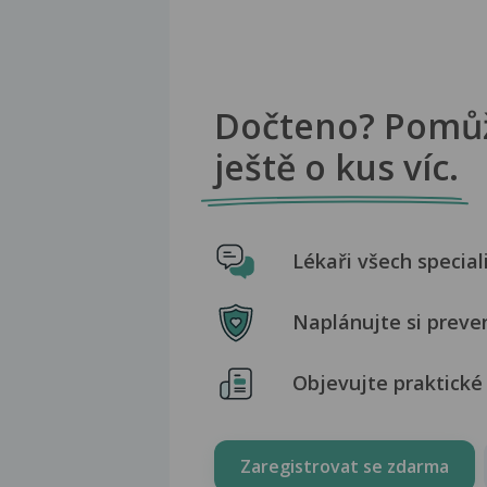
Dočteno? Pomů
ještě o kus víc.
Lékaři všech special
Naplánujte si preve
Objevujte praktické 
Zaregistrovat se zdarma