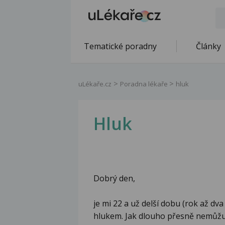
Tematické poradny
Články
uLékaře.cz
Poradna lékaře
hluk
Hluk
Dobrý den,
je mi 22 a už delší dobu (rok až dva
hlukem. Jak dlouho přesně nemůžu 