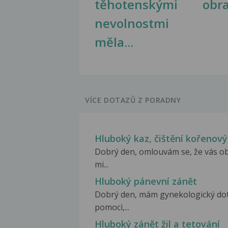
těhotenskými
obr
nevolnostmi
měla...
VÍCE DOTAZŮ Z PORADNY
Hluboký kaz, čištění kořenov
Dobrý den, omlouvám se, že vás o
mi...
Hluboký pánevní zánět
Dobrý den, mám gynekologický dota
pomoci,...
Hluboký zánět žil a tetování