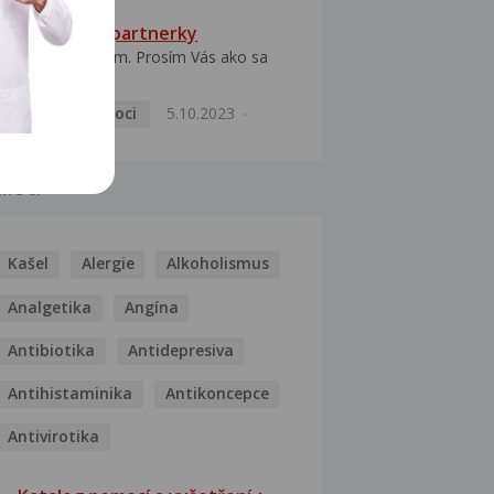
HPV typ 52 u partnerky
Dobrý deň prajem. Prosím Vás ako sa
dá vyliečiť vírus...
Pohlavní nemoci
5.10.2023
MOCI
Kašel
Alergie
Alkoholismus
Analgetika
Angína
Antibiotika
Antidepresiva
Antihistaminika
Antikoncepce
Antivirotika