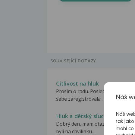
SOUVISEJÍCÍ DOTAZY
Citlivost na hluk
Prosím o radu. Poslední týden jsem
Náš we
sebe zaregistrovala...
Náš web
Hluk a dětský sluch
tak jako
Dobrý den, mam otazku, dneska j
mohl co
byli na chvilinku...