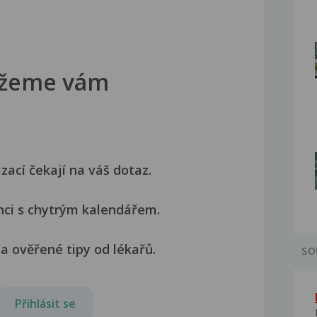
žeme vám
izací čekají na váš dotaz.
nci s chytrým kalendářem.
a ověřené tipy od lékařů.
SO
Přihlásit se