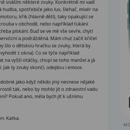
atně snáším některé zvuky. Konkrétně mi vadí
tá hudba, spotřebiče jako lux, šlehač, mixér na
motoru, křik (hlavně dětí), taky opakující se
 trouba v obchodě, nebo například ťukání
třeba pískání. Buď se ve mě vše sevře, chytí
ervózní a podrážděná. Mám chuť začít křičet
by šlo o dětskou hračku se zvuky, která by
 vyhodit z okna). Co se týče například
 na vyšší otáčky, chopí se toho manžel a já
i. Jak ty zvuky skončí, odejdou i emoce.
 podobné jako když někdo jiný nesnese nějaké
prostě tak, nebo by mohlo jít o zdravotní vadu
tření? Pokud ano, měla bych jít k ušnímu
n. Katka.
MO