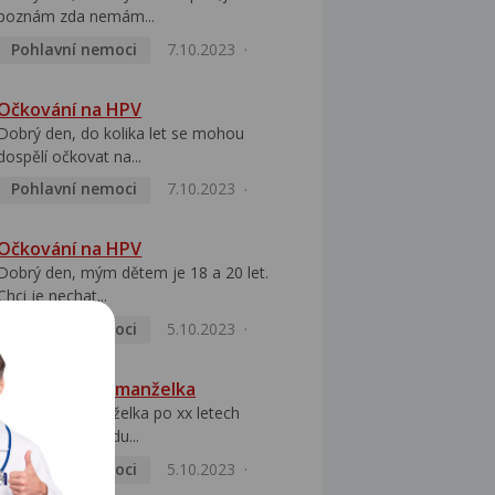
poznám zda nemám...
Pohlavní nemoci
7.10.2023
Očkování na HPV
Dobrý den, do kolika let se mohou
dospělí očkovat na...
Pohlavní nemoci
7.10.2023
Očkování na HPV
Dobrý den, mým dětem je 18 a 20 let.
Chci je nechat...
Pohlavní nemoci
5.10.2023
HPV pozitivní manželka
Dobrý den, manželka po xx letech
přivezla z Východu...
Pohlavní nemoci
5.10.2023