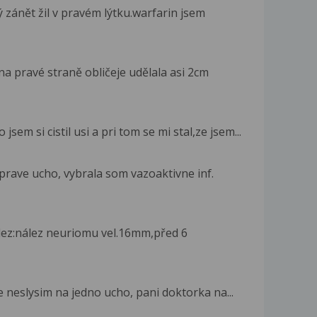
 zánět žil v pravém lýtku.warfarin jsem
a pravé straně obličeje udělala asi 2cm
m si cistil usi a pri tom se mi stal,ze jsem...
prave ucho, vybrala som vazoaktivne inf.
lez:nález neuriomu vel.16mm,před 6
e neslysim na jedno ucho, pani doktorka na...