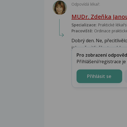
Odpovídá lékař:
MUDr. Zdeňka Jano
Specializace:
Praktické lékařs
Pracoviště:
Ordinace praktické
Dobrý den. Ne, přecitlivěl
jako přecitlivělost na hl...
Pro zobrazení odpovědi 
Přihlášení/registrace j
Přihlásit se