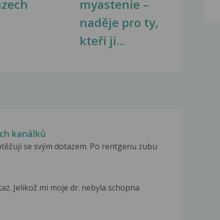
azech
myastenie –
naděje pro ty,
kteří ji...
ých kanálků
btěžuji se svým dotazem. Po rentgenu zubu
z. Jelikož mi moje dr. nebyla schopna