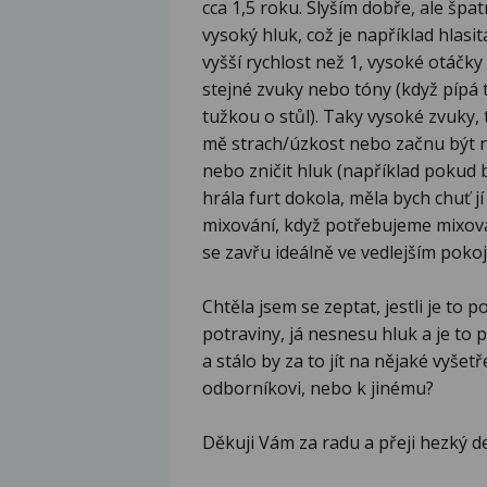
cca 1,5 roku. Slyším dobře, ale šp
vysoký hluk, což je například hlasi
vyšší rychlost než 1, vysoké otáčky 
stejné zvuky nebo tóny (když pípá
tužkou o stůl). Taky vysoké zvuky, 
mě strach/úzkost nebo začnu být n
nebo zničit hluk (například pokud 
hrála furt dokola, měla bych chuť jí
mixování, když potřebujeme mixovat
se zavřu ideálně ve vedlejším pokoj
Chtěla jsem se zeptat, jestli je to
potraviny, já nesnesu hluk a je to 
a stálo by za to jít na nějaké vyše
odborníkovi, nebo k jinému?
Děkuji Vám za radu a přeji hezký de