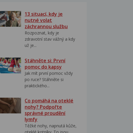
13 situací, kdy je
nutné volat
záchrannou službu
Rozpoznat, kdy je
zdravotní stav vážný a kdy
už je...
Stáhněte si: První
pomoc do kapsy
Jak mít první pomoc vždy
po ruce? Stáhněte si
praktického...
Co pomáhá na oteklé
nohy? Podpořte
správné proudění
lymfy
Těžké nohy, napnutá kůže,
oteklé kotníky. To jsou