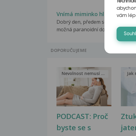
technick
abychom
Vnímá miminko hluk?
vám lép
Dobrý den, předem se omlouvám z
možná paranoidní dotaz,ale...
Souh
DOPORUČUJEME
Nevolnost nemusí být nutnou...
Jak 
PODCAST: Proč
Ztu
byste se s
jate