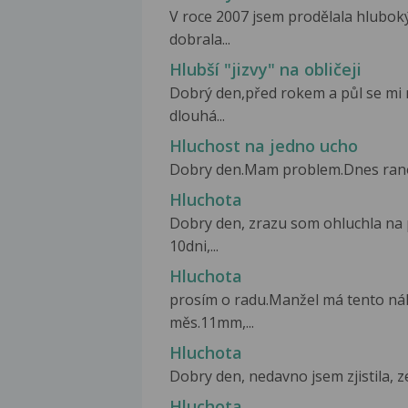
V roce 2007 jsem prodělala hluboký
dobrala...
Hlubší "jizvy" na obličeji
Dobrý den,před rokem a půl se mi n
dlouhá...
Hluchost na jedno ucho
Dobry den.Mam problem.Dnes rano jse
Hluchota
Dobry den, zrazu som ohluchla na 
10dni,...
Hluchota
prosím o radu.Manžel má tento ná
měs.11mm,...
Hluchota
Dobry den, nedavno jsem zjistila, z
Hluchota