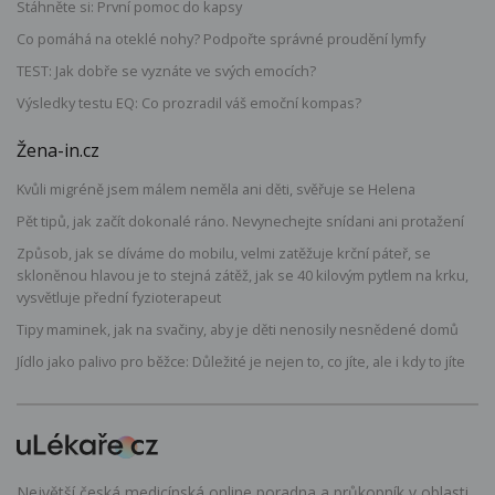
Stáhněte si: První pomoc do kapsy
Co pomáhá na oteklé nohy? Podpořte správné proudění lymfy
TEST: Jak dobře se vyznáte ve svých emocích?
Výsledky testu EQ: Co prozradil váš emoční kompas?
Žena-in.cz
Kvůli migréně jsem málem neměla ani děti, svěřuje se Helena
Pět tipů, jak začít dokonalé ráno. Nevynechejte snídani ani protažení
Způsob, jak se díváme do mobilu, velmi zatěžuje krční páteř, se
skloněnou hlavou je to stejná zátěž, jak se 40 kilovým pytlem na krku,
vysvětluje přední fyzioterapeut
Tipy maminek, jak na svačiny, aby je děti nenosily nesnědené domů
Jídlo jako palivo pro běžce: Důležité je nejen to, co jíte, ale i kdy to jíte
Největší česká medicínská online poradna a průkopník v oblasti