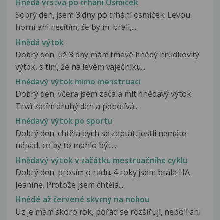
Hnědá vrstva po trhání Osmiček
Sobrý den, jsem 3 dny po trhání osmiček. Levou
horní ani necítím, že by mi brali,...
Hnědá výtok
Dobrý den, už 3 dny mám tmavě hnědý hrudkovitý
výtok, s tím, že na levém vaječníku...
Hnědavý výtok mimo menstruaci
Dobrý den, včera jsem začala mít hnědavý výtok.
Trvá zatím druhý den a pobolívá...
Hnědavý výtok po sportu
Dobrý den, chtěla bych se zeptat, jestli nemáte
nápad, co by to mohlo být....
Hnědavý výtok v začátku mestruačního cyklu
Dobrý den, prosím o radu. 4 roky jsem brala HA
Jeanine. Protože jsem chtěla...
Hnédé až červené skvrny na nohou
Uz je mam skoro rok, pořád se rozšiřují, nebolí ani