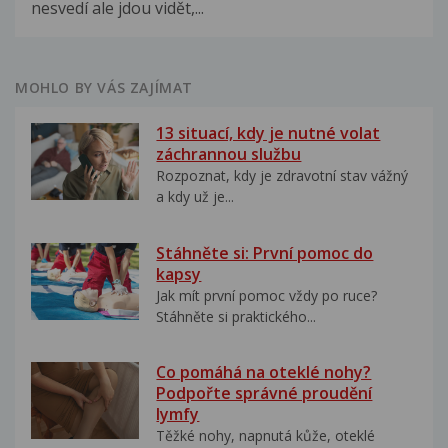
nesvedí ale jdou vidět,...
MOHLO BY VÁS ZAJÍMAT
13 situací, kdy je nutné volat
záchrannou službu
Rozpoznat, kdy je zdravotní stav vážný
a kdy už je...
Stáhněte si: První pomoc do
kapsy
Jak mít první pomoc vždy po ruce?
Stáhněte si praktického...
Co pomáhá na oteklé nohy?
Podpořte správné proudění
lymfy
Těžké nohy, napnutá kůže, oteklé