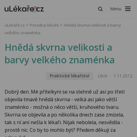
Menu
uLékaře.cz
Poradna lékaře
Hnědá skvrna velikosti a barvy
velkého znaménka
Hnědá skvrna velikosti a
barvy velkého znaménka
Praktické lékařství
Libor
1.11.2012
Dobrý den. Mé přítelkyni se na stehně už asi po třetí
objevila tmavě hnědá skvrna - velká asi jako větší
znaménko - možná o něco větší, kruhového tvaru.
Skvrna se objevila a po několika dnech zase zmizela,
tak s ní ani nešla k lékaři. Nijak nebolela, nesvědila -
prostě nic. Co by to mohlo být? Předem děkuji za