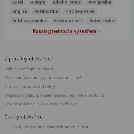
Kašel
Alergie
Alkoholismus
Analgetika
Angína
Antibiotika
Antidepresiva
Antihistaminika
Antikoncepce
Antivirotika
Katalog nemocí a vyšetření
Z poradny uLékaře.cz
Stále se zvětšující bradavka
Co znamená nehomogenní struktura jater?
Občasné píchnutí pod žebry
Dyspepsie: Větry i při malé námaze, nepravidelná stolice
Zelený povlak na jazyku - co to může být?
Články uLékaře.cz
13 situací, kdy je nutné volat záchrannou službu