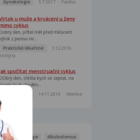
Gynekologie
5.7.2017
Pavlina
Výtok u muže a krvácení u ženy
mimo cyklus
Dobrý den, přítel měl před měsicem
výtok z penisu nic...
Praktické lékařství
3.12.2016
Kristýna
Jak spočítat menstruační cyklus
DObrý den, chtěla bych se zeptat, na
gynekologii chodím...
Gynekologie
14.11.2016
Martina
MOCI
Kašel
Alergie
Alkoholismus