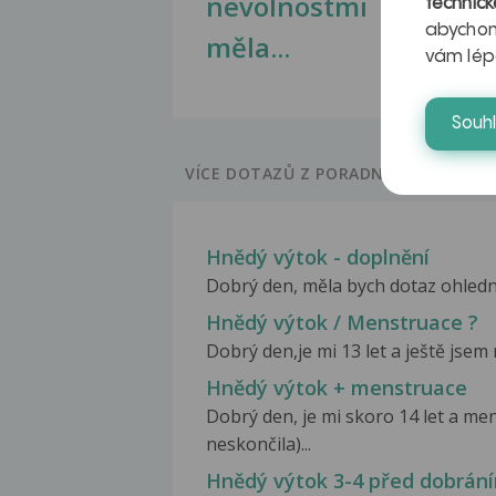
nevolnostmi
technick
abychom
měla...
vám lép
Souh
VÍCE DOTAZŮ Z PORADNY
Hnědý výtok - doplnění
Dobrý den, měla bych dotaz ohledně
Hnědý výtok / Menstruace ?
Dobrý den,je mi 13 let a ještě jsem 
Hnědý výtok + menstruace
Dobrý den, je mi skoro 14 let a me
neskončila)...
Hnědý výtok 3-4 před dobrání