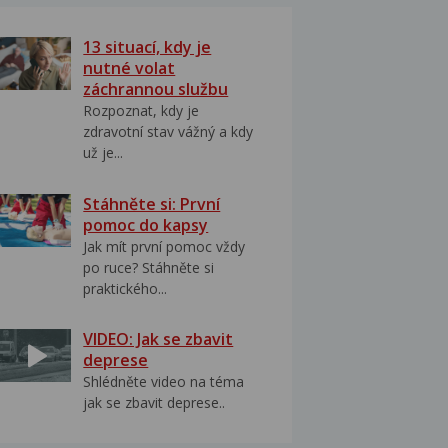
13 situací, kdy je
nutné volat
záchrannou službu
Rozpoznat, kdy je
zdravotní stav vážný a kdy
už je...
Stáhněte si: První
pomoc do kapsy
Jak mít první pomoc vždy
po ruce? Stáhněte si
praktického...
VIDEO: Jak se zbavit
deprese
Shlédněte video na téma
jak se zbavit deprese..