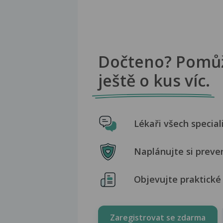
Dočteno? Pomů
ještě o kus víc.
Lékaři všech special
Naplánujte si preve
Objevujte praktické 
Zaregistrovat se zdarma