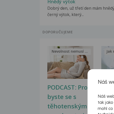
Hnědý výtok
Dobrý den, už třetí den mám hnědý
černý výtok, který...
DOPORUČUJEME
Nevolnost nemusí být nutnou...
Jak 
Náš we
PODCAST: Proč
Ztu
byste se s
jate
Náš web
tak jako
těhotenskými
obr
mohl co