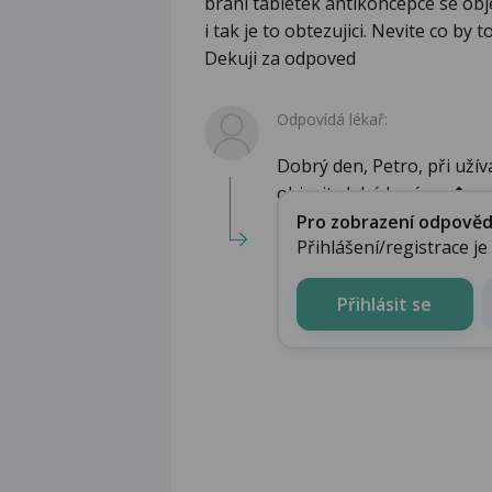
brani tabletek antikoncepce se obje
i tak je to obtezujici. Nevite co by
Dekuji za odpoved
Odpovídá lékař:
Dobrý den, Petro, při už
objevit slabé krvácen�...
Pro zobrazení odpovědi 
Přihlášení/registrace j
Přihlásit se