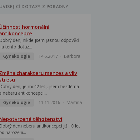
UVISEJÍCÍ DOTAZY Z PORADNY
Účinnost hormonální
antikoncepce
Dobrý den, nikde jsem jasnou odpověď
na tento dotaz...
Gynekologie
14.6.2017
Barbora
Změna charakteru menzes a vliv
stresu
Dobrý den, je mi 42 let , jsem bezdětná
a neberu antikoncepci....
Gynekologie
11.11.2016
Martina
Nepotvrzené těhotenství
Dobrý den.neberu antikoncepci již 10 let
od narození...