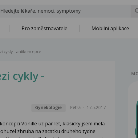
Pro zaměstnavatele
Mobilní aplikace
i cykly - antikoncepce
i cykly -
MO
Gynekologie
Petra
17.5.2017
koncepci Vonille uz par let, klasicky jsem mela
 Bohuzel zhruba na zacatku druheho tydne