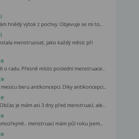
i
ám hnědý výtok z pochvy. Objevuje se mi to...
i
stala menstruovat, jako každý měsíc při
ce
t o radu. Přesně místo poslední menstruace...
ce
 mesicu beru antikoncepci. Diky antikoncepci...
ce
Občas je mám asi 3 dny před menstruací, ale...
ce
amozřejmě... menstruaci mám půl roku jsem...
ce