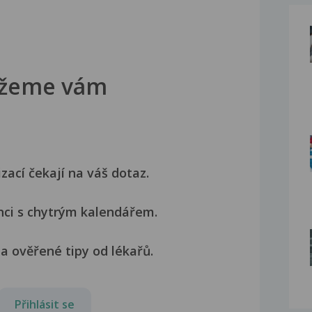
žeme vám
izací čekají na váš dotaz.
nci s chytrým kalendářem.
a ověřené tipy od lékařů.
Přihlásit se