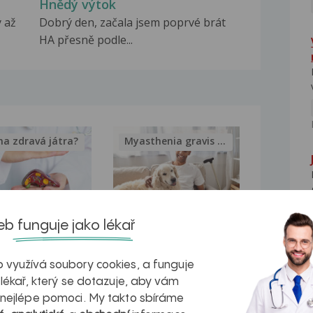
Hnědý výtok
 až
Dobrý den, začala jsem poprvé brát
HA přesně podle...
na zdravá játra?
Myasthenia gravis – vše, co...
b funguje jako lékař
kovatění
Inovativní
NE
r v datech a
léčba
 využívá soubory cookies, a funguje
 lékař, který se dotazuje, aby vám
azech
myastenie –
 nejlépe pomoci. My takto sbíráme