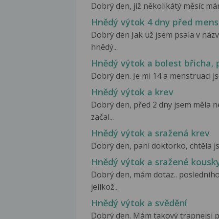
Dobrý den, již několikátý měsíc má
Hnědý výtok 4 dny před mens
Dobrý den Jak už jsem psala v názv
hnědý...
Hnědý výtok a bolest břicha,
Dobrý den. Je mi 14 a menstruaci js
Hnědý výtok a krev
Dobrý den, před 2 dny jsem měla n
začal...
Hnědý výtok a sražená krev
Dobrý den, paní doktorko, chtěla js
Hnědý výtok a sražené kousk
Dobrý den, mám dotaz.. posledního
jelikož...
Hnědý výtok a svědění
Dobrý den. Mám takový trapnejsi p