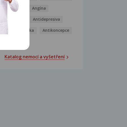
Analgetika
Angína
Antibiotika
Antidepresiva
Antihistaminika
Antikoncepce
Antivirotika
Katalog nemocí a vyšetření