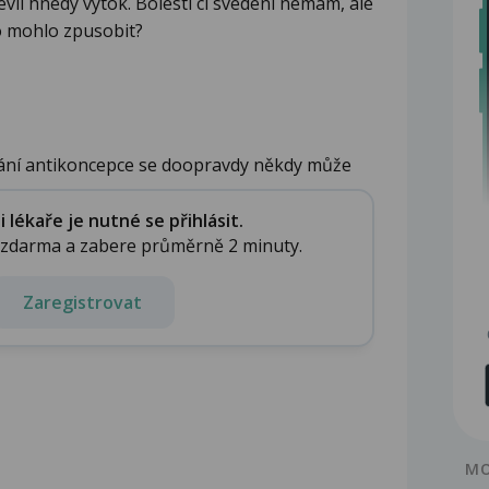
vil hnedy vytok. Bolesti ci svedeni nemam, ale
 to mohlo zpusobit?
ívání antikoncepce se doopravdy někdy může
lékaře je nutné se přihlásit.
e zdarma a zabere průměrně 2 minuty.
Zaregistrovat
MO