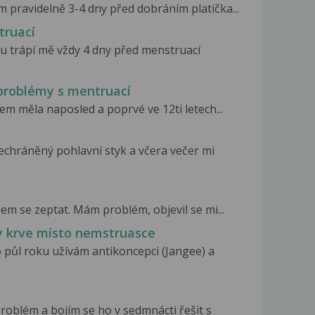
m pravidelně 3-4 dny před dobráním platíčka...
truací
u trápí mě vždy 4 dny před menstruací
 problémy s mentruací
em měla naposled a poprvé ve 12ti letech...
echráněný pohlavní styk a včera večer mi
em se zeptat. Mám problém, objevil se mi...
y krve místo nemstruasce
 půl roku užívám antikoncepci (Jangee) a
roblém a bojím se ho v sedmnácti řešit s