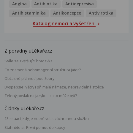
Angína
Antibiotika
Antidepresiva
Antihistaminika
Antikoncepce
Antivirotika
Katalog nemocí a vyšetření
Z poradny uLékaře.cz
Stále se zvětšující bradavka
Co znamená nehomogenní struktura jater?
Občasné píchnutí pod žebry
Dyspepsie: Větry i při malé námaze, nepravidelná stolice
Zelený povlak na jazyku - co to může být?
Články uLékaře.cz
13 situací, kdy je nutné volat záchrannou službu
Stáhněte si: První pomoc do kapsy