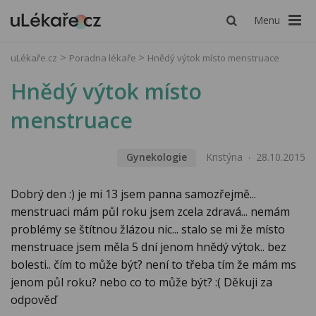
Menu
uLékaře.cz
Poradna lékaře
Hnědý výtok místo menstruace
Hnědý výtok místo
menstruace
Gynekologie
Kristýna
28.10.2015
Dobrý den :) je mi 13 jsem panna samozřejmě...
menstruaci mám půl roku jsem zcela zdravá... nemám
problémy se štítnou žlázou nic... stalo se mi že místo
menstruace jsem měla 5 dní jenom hnědý výtok.. bez
bolesti.. čím to může být? není to třeba tím že mám ms
jenom půl roku? nebo co to může být? :( Děkuji za
odpověď