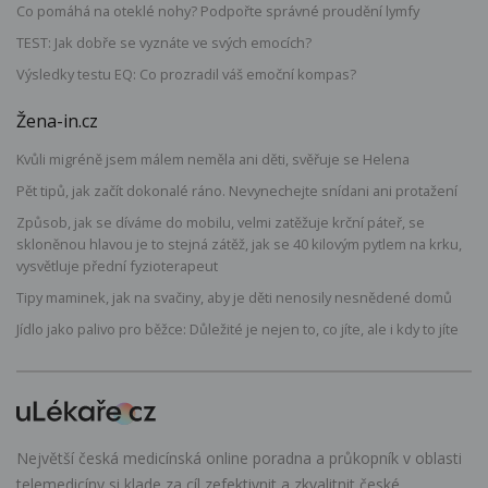
Co pomáhá na oteklé nohy? Podpořte správné proudění lymfy
TEST: Jak dobře se vyznáte ve svých emocích?
Výsledky testu EQ: Co prozradil váš emoční kompas?
Žena-in.cz
Kvůli migréně jsem málem neměla ani děti, svěřuje se Helena
Pět tipů, jak začít dokonalé ráno. Nevynechejte snídani ani protažení
Způsob, jak se díváme do mobilu, velmi zatěžuje krční páteř, se
skloněnou hlavou je to stejná zátěž, jak se 40 kilovým pytlem na krku,
vysvětluje přední fyzioterapeut
Tipy maminek, jak na svačiny, aby je děti nenosily nesnědené domů
Jídlo jako palivo pro běžce: Důležité je nejen to, co jíte, ale i kdy to jíte
Největší česká medicínská online poradna a průkopník v oblasti
telemedicíny si klade za cíl zefektivnit a zkvalitnit české