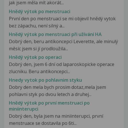
jak jsem měla mít akorát...
Hnědý výtok po menstruaci
První den po menstruaci se mi objevil hnědý vytok
bez zápachu, není silný a...
Hnědý výtok po menstruaci při užívání HA
Dobrý den, beru antikoncepci Leverette, ale minulý
měsíc jsem si jí prodloužila...
Hnědý výtok po operaci
Dobrý den, jsem 6 dní od laparoskopicke operace
zlucniku. Beru antikoncepci...
Hnedy vytok po pohlavnim styku
Dobry den mela bych prosim dotaz,mela jsem
pohlavni styk po dvou letech a druhej...
Hnědý výtok po první menstruaci po
miniinterupci
Dobrý den, byla jsem na miniinterupci, první
menstruace se dostavila po 6ti...