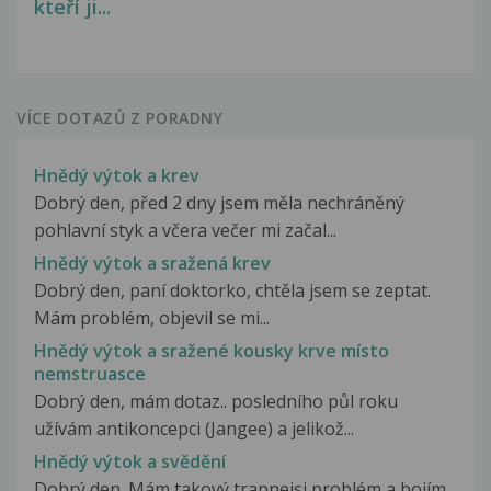
kteří ji...
VÍCE DOTAZŮ Z PORADNY
Hnědý výtok a krev
Dobrý den, před 2 dny jsem měla nechráněný
pohlavní styk a včera večer mi začal...
Hnědý výtok a sražená krev
Dobrý den, paní doktorko, chtěla jsem se zeptat.
Mám problém, objevil se mi...
Hnědý výtok a sražené kousky krve místo
nemstruasce
Dobrý den, mám dotaz.. posledního půl roku
užívám antikoncepci (Jangee) a jelikož...
Hnědý výtok a svědění
Dobrý den. Mám takový trapnejsi problém a bojím