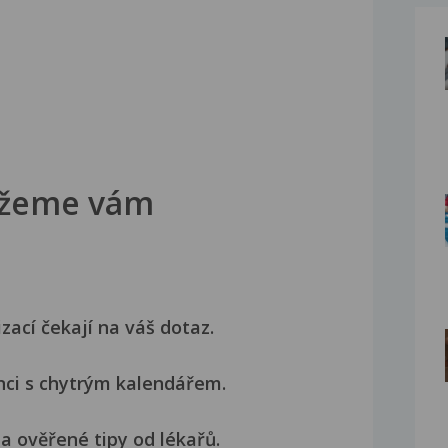
žeme vám
izací čekají na váš dotaz.
nci s chytrým kalendářem.
a ověřené tipy od lékařů.