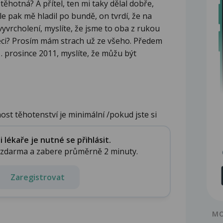
ěhotná? A přítel, ten mi taky dělal dobře,
le pak mě hladil po bundě, on tvrdí, že na
vyvrcholení, myslíte, že jsme to oba z rukou
 věci? Prosím mám strach už ze všeho. Předem
 prosince 2011, myslíte, že můžu být
t těhotenství je minimální /pokud jste si
na...
lékaře je nutné se přihlásit.
e zdarma a zabere průměrně 2 minuty.
Zaregistrovat
MO