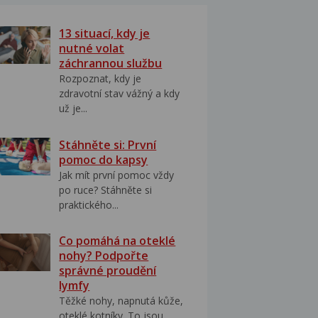
13 situací, kdy je
nutné volat
záchrannou službu
Rozpoznat, kdy je
zdravotní stav vážný a kdy
už je...
Stáhněte si: První
pomoc do kapsy
Jak mít první pomoc vždy
po ruce? Stáhněte si
praktického...
Co pomáhá na oteklé
nohy? Podpořte
správné proudění
lymfy
Těžké nohy, napnutá kůže,
oteklé kotníky. To jsou