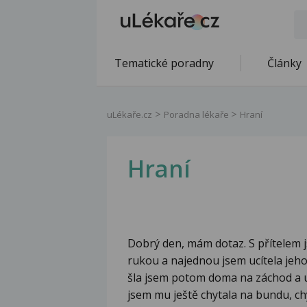
Tematické poradny
Články
uLékaře.cz
Poradna lékaře
Hraní
Hraní
Dobrý den, mám dotaz. S přítelem j
rukou a najednou jsem ucítela jeh
šla jsem potom doma na záchod a u
jsem mu ještě chytala na bundu, chy