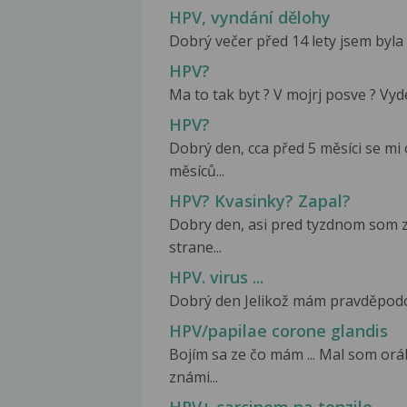
HPV, vyndání dělohy
Dobrý večer před 14 lety jsem byla 
HPV?
Ma to tak byt ? V mojrj posve ? Vyde
HPV?
Dobrý den, cca před 5 měsíci se mi
měsíců...
HPV? Kvasinky? Zapal?
Dobry den, asi pred tyzdnom som z
strane...
HPV. virus ...
Dobrý den Jelikož mám pravděpodobn
HPV/papilae corone glandis
Bojím sa ze čo mám ... Mal som or
známi...