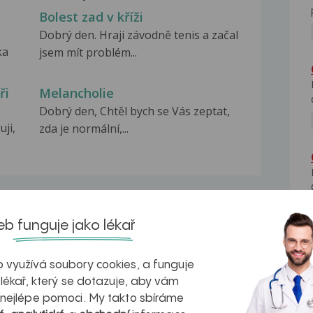
Bolest zad v kříži
Dobrý den. Hraji závodně tenis a začal
ka
jsem mít problém...
ři
Melancholie
Dobrý den, Chtěl bych se Vás zeptat,
ji,
zda je normální,...
b funguje jako lékař
na zdravá játra?
Myasthenia gravis – vše, co...
 využívá soubory cookies, a funguje
 lékař, který se dotazuje, aby vám
 nejlépe pomoci. My takto sbíráme