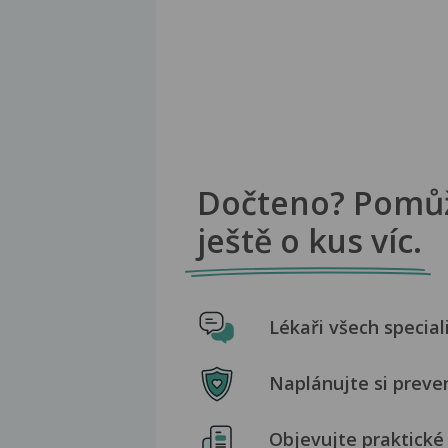
Dočteno? Pomů
ještě o kus víc.
Lékaři všech special
Naplánujte si preve
Objevujte praktické 