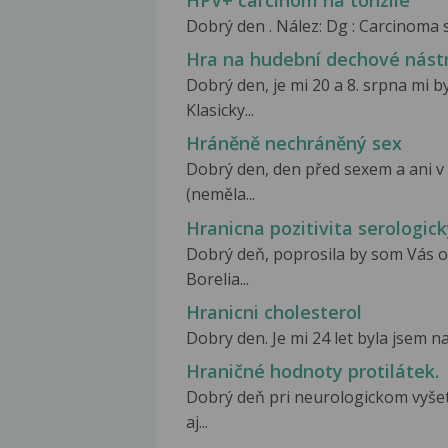
HPV+ carcinom na tonzile
Dobrý den . Nález: Dg : Carcinoma sp
Hra na hudební dechové nástr
Dobrý den, je mi 20 a 8. srpna mi 
Klasicky...
Hráněně nechráněný sex
Dobrý den, den před sexem a ani v 
(neměla...
Hranicna pozitivita serologic
Dobrý deň, poprosila by som Vás o 
Borelia...
Hranicni cholesterol
Dobry den. Je mi 24 let byla jsem n
Hraničné hodnoty protilátek.
Dobrý deň pri neurologickom vyšet
aj...