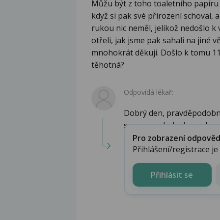
Můžu být z toho toaletního papíru t
když si pak své přirození schoval, a
rukou nic neměl, jelikož nedošlo k 
otřeli, jak jsme pak sahali na jiné
mnohokrát děkuji. Došlo k tomu 11.
těhotná?
Odpovídá lékař:
Dobrý den, pravděpodobnos
sama nesahala do pochvy, 
Pro zobrazení odpovědi 
Přihlášení/registrace j
Přihlásit se