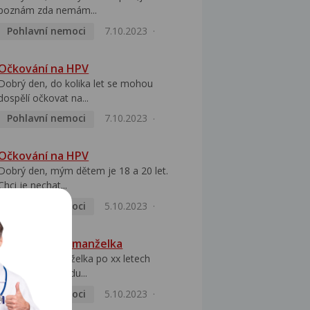
poznám zda nemám...
Pohlavní nemoci
7.10.2023
Očkování na HPV
Dobrý den, do kolika let se mohou
dospělí očkovat na...
Pohlavní nemoci
7.10.2023
Očkování na HPV
Dobrý den, mým dětem je 18 a 20 let.
Chci je nechat...
Pohlavní nemoci
5.10.2023
HPV pozitivní manželka
Dobrý den, manželka po xx letech
přivezla z Východu...
Pohlavní nemoci
5.10.2023