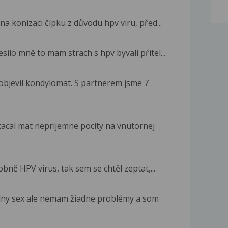
na konizaci čípku z důvodu hpv viru, před...
silo mně to mam strach s hpv byvali pŕitel...
 objevil kondylomat. S partnerem jsme 7
acal mat neprijemne pocity na vnutornej
ě HPV virus, tak sem se chtěl zeptat,...
álny sex ale nemam žiadne problémy a som