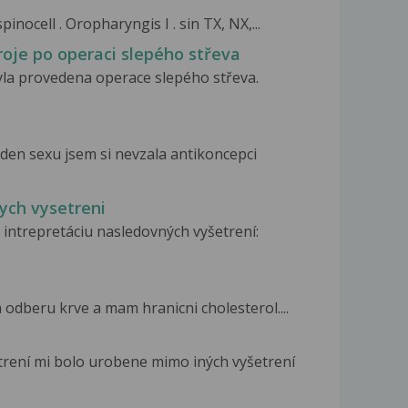
inocell . Oropharyngis I . sin TX, NX,...
oje po operaci slepého střeva
byla provedena operace slepého střeva.
den sexu jsem si nevzala antikoncepci
kych vysetreni
intrepretáciu nasledovných vyšetrení:
a odberu krve a mam hranicni cholesterol....
rení mi bolo urobene mimo iných vyšetrení