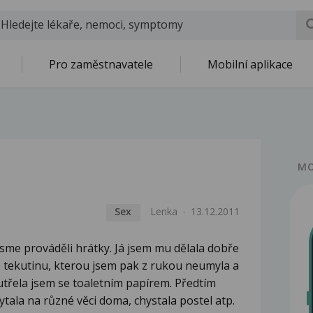
Pro zaměstnavatele
Mobilní aplikace
MO
Sex
Lenka
13.12.2011
sme prováděli hrátky. Já jsem mu dělala dobře
o tekutinu, kterou jsem pak z rukou neumyla a
třela jsem se toaletním papírem. Předtím
tala na různé věci doma, chystala postel atp.