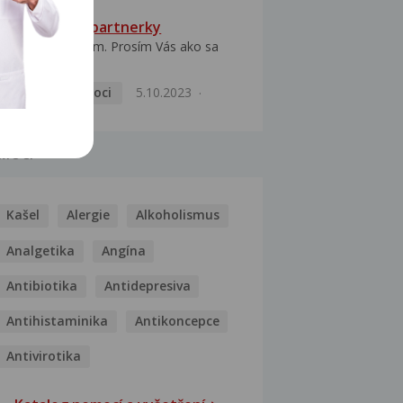
HPV typ 52 u partnerky
Dobrý deň prajem. Prosím Vás ako sa
dá vyliečiť vírus...
Pohlavní nemoci
5.10.2023
MOCI
Kašel
Alergie
Alkoholismus
Analgetika
Angína
Antibiotika
Antidepresiva
Antihistaminika
Antikoncepce
Antivirotika