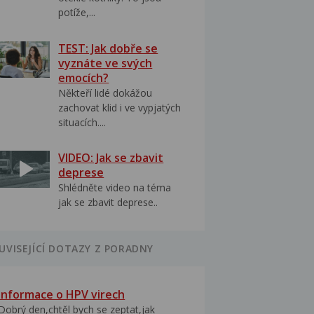
potíže,...
TEST: Jak dobře se
vyznáte ve svých
emocích?
Někteří lidé dokážou
zachovat klid i ve vypjatých
situacích....
VIDEO: Jak se zbavit
deprese
Shlédněte video na téma
jak se zbavit deprese..
UVISEJÍCÍ DOTAZY Z PORADNY
Informace o HPV virech
Dobrý den,chtěl bych se zeptat,jak