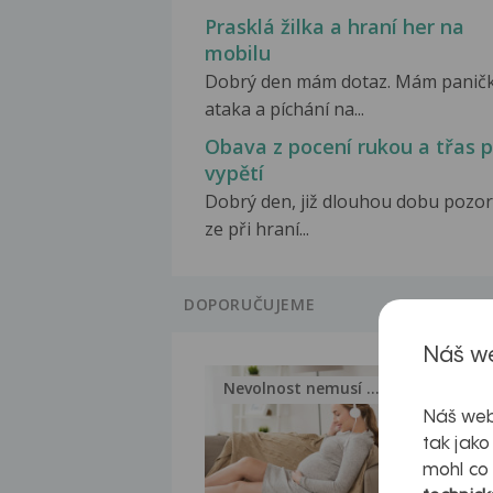
Prasklá žilka a hraní her na
mobilu
Dobrý den mám dotaz. Mám panič
ataka a píchání na...
Obava z pocení rukou a třas p
vypětí
Dobrý den, již dlouhou dobu pozoru
ze při hraní...
DOPORUČUJEME
Náš we
Nevolnost nemusí být nutnou...
Jak 
Náš web
tak jako
mohl co