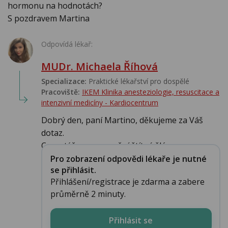
hormonu na hodnotách?
S pozdravem Martina
Odpovídá lékař:
MUDr. Michaela Říhová
Specializace:
Praktické lékařství pro dospělé
Pracoviště:
IKEM Klinika anesteziologie, resuscitace a
intenzivní medicíny - Kardiocentrum
Dobrý den, paní Martino, děkujeme za Váš
dotaz.
Co se týče onemocnění štítné žlázy a...
Pro zobrazení odpovědi lékaře je nutné
se přihlásit.
Přihlášení/registrace je zdarma a zabere
průměrně 2 minuty.
Přihlásit se