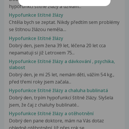
hypofunkcí štítné žlázy a užívám...
Hypofunkce štítné žlázy
Chtěla bych se zeptat. Nikdy předtím sem problémy
se štítnou žlázou neměla....
Hypofunkce štítné žlázy
Dobrý den, jsem žena 39 let, léčena 20 let cca
nepamatuji si již Letroxem 75...
Hypofunkce štítné žlázy a dávkování , psychika,
slabost
Dobrý den, je mi 25 let, nemám děti, vážím 54 kg.,
před třemi roky jsem začala...
Hypofunkce štítné žlázy a chaluha bublinatá
Dobrý den, trpím hypofunkcí štítné žlázy. Slyšela
jsem, že čaj z chaluhy bublinaté...
Hypofunkce štítné žlázy a otěhotnění
Dobrý den pane doktore, mám na Vás dotaz
ohledně otěhotnění. Již přes rok se...