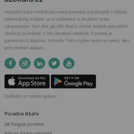
Největší česká medicínská online poradna a průkopník v oblasti
telemedicíny si klade za cíl zefektivnit a zkvalitnit české
zdravotnictví. Tým více jak 300 lékařů včetně desítek specialistů
obslouží průměrně 2 500 uživatelů měsíčně. Poradna je
pacientům k dispozici 24 hodin 7 dní v týdnu nejen na webu, ale i
přes mobilní aplikaci.
Stáhněte si mobilní aplikaci
Poradna lékaře
Jak funguje poradna
Kdo na dotazy odpovídá