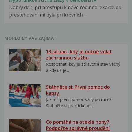
Hypofunkce štítné žlázy v těhotenství
Dobry den, pri prestupu k nove rodinne lekarce po
prestehovani mi byla pri krevnich...
MOHLO BY VÁS ZAJÍMAT
13 situací, kdy je nutné volat
záchrannou službu
Rozpoznat, kdy je zdravotní stav vážný
a kdy už je...
Stáhněte si: První pomoc do
kapsy
Jak mít první pomoc vždy po ruce?
Stáhněte si praktického...
Co pomáhá na oteklé nohy?
Podpořte správné proudění