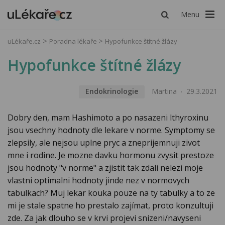
Menu
uLékaře.cz
Poradna lékaře
Hypofunkce štítné žlázy
Hypofunkce štítné žlázy
Endokrinologie
Martina
29.3.2021
Dobry den, mam Hashimoto a po nasazeni lthyroxinu
jsou vsechny hodnoty dle lekare v norme. Symptomy se
zlepsily, ale nejsou uplne pryc a zneprijemnuji zivot
mne i rodine. Je mozne davku hormonu zvysit prestoze
jsou hodnoty "v norme" a zjistit tak zdali nelezi moje
vlastni optimalni hodnoty jinde nez v normovych
tabulkach? Muj lekar kouka pouze na ty tabulky a to ze
mi je stale spatne ho prestalo zajímat, proto konzultuji
zde. Za jak dlouho se v krvi projevi snizeni/navyseni