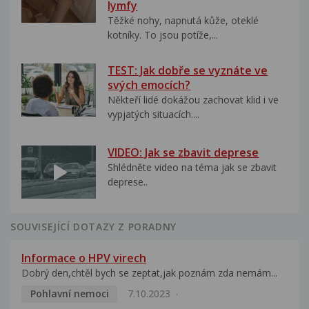
lymfy
Těžké nohy, napnutá kůže, oteklé
kotníky. To jsou potíže,...
TEST: Jak dobře se vyznáte ve
svých emocích?
Někteří lidé dokážou zachovat klid i ve
vypjatých situacích....
VIDEO: Jak se zbavit deprese
Shlédněte video na téma jak se zbavit
deprese..
SOUVISEJÍCÍ DOTAZY Z PORADNY
Informace o HPV virech
Dobrý den,chtěl bych se zeptat,jak poznám zda nemám...
Pohlavní nemoci
7.10.2023