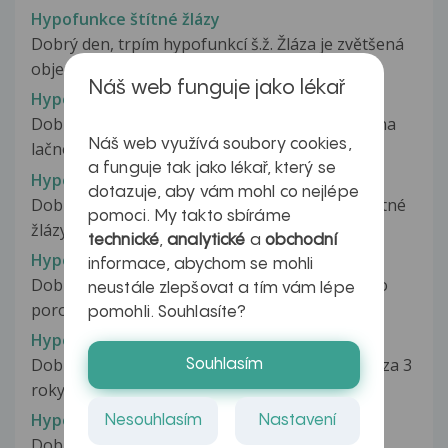
Hypofunkce štítné žlázy
Dobrý den, trpím hypofunkcí š.ž. Žláza je zvětšená
objemem., s hodnotou TSH...
Náš web funguje jako lékař
Hypofunkce štítné žlázy
Dobrý den, beru Euthyrox 50 (1tabletu/denně na
Náš web využívá soubory cookies,
lačno). Ve škole jsem slyšela...
a funguje tak jako lékař, který se
Hypofunkce štítné žlázy
dotazuje, aby vám mohl co nejlépe
Dobrý den, mám odtaz ohledně hypofunkce štítné
pomoci. My takto sbíráme
žlázy. Moje maminka má hypothyreosu...
technické
,
analytické
a
obchodní
Hypofunkce štítné žlázy
informace, abychom se mohli
Dobrý den, je mi 34 let a mé problémy začaly po
neustále zlepšovat a tím vám lépe
porodu dcery, tj 2 roky. Došlo...
pomohli. Souhlasíte?
Hypofunkce štítné žlázy
Dobrý den, mám problém s váhou. Je mi 18 let, za 3
Souhlasím
roky jsem ted přibrala...
Hypofunkce štítné žlázy
Nesouhlasím
Nastavení
Dobry den.Chtěla bych se zeptat.Léčim se s