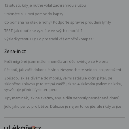
13 situací, kdy je nutné volat záchrannou službu
Stáhněte si: První pomoc do kapsy
Co pomáhá na oteklé nohy? Podpořte správné proudění lymfy
TEST: Jak dobře se vyznáte ve svých emocích?
Výsledky testu EQ: Co prozradil váš emoční kompas?
Žena-in.cz
Kvůli migréně jsem málem neměla ani děti, svěřuje se Helena
Pět tipů, jak začít dokonalé ráno. Nevynechejte snídani ani protažení
Způsob, jak se díváme do mobilu, velmi zatěžuje krční páteř, se
skloněnou hlavou je to stejná zátěž, jak se 40 kilovým pytlem na krku,
vysvětluje přední fyzioterapeut
Tipy maminek, jak na svačiny, aby je děti nenosily nesnědené domů
Jídlo jako palivo pro běžce: Důležité je nejen to, co jíte, ale i kdy to jíte