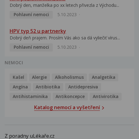
Dobrý den, manželka po xx letech přivezla z Východu...
Pohlavní nemoci
5.10.2023
HPV typ 52 u partnerky
Dobrý deň prajem. Prosím Vás ako sa dá vyliečiť vírus...
Pohlavní nemoci
5.10.2023
NEMOCI
Kašel
Alergie
Alkoholismus
Analgetika
Angína
Antibiotika
Antidepresiva
Antihistaminika
Antikoncepce
Antivirotika
Katalog nemocí a vyšetření
Z poradny uLékaře.cz