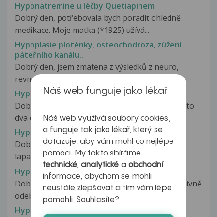
Hyponatremine u léčby Quetiapinem
Dobrý den, potřebovala bych poradit ohledně
medikace. Moje matka (*1925) užívá...
Hypoplasie ploténky, osteochodroza, zúžení
páteřního kanálu..
Dobrý den, jsem zmatena z výsledků z neuro,
revma a RTG. Je mi 33 tuším....
Náš web funguje jako lékař
Hypoplastická ACP l.dx.
Dobrý den Chtěl bych se zeptat co znamenají tyto
dva odborné termíny. 1....
Náš web využívá soubory cookies,
a funguje tak jako lékař, který se
Hypoplastická tuba
dotazuje, aby vám mohl co nejlépe
Dobrý den, chtěla bych se zeptat 9.2. mi byl
pomoci. My takto sbíráme
laparoskopicky odstraněn pravý...
technické
,
analytické
a
obchodní
Hypoplazie varlat
informace, abychom se mohli
Dobrý den, příteli bylo brzy po narození operativně
neustále zlepšovat a tím vám lépe
odebráno jedno varle z důvodu...
pomohli. Souhlasíte?
Hypoplazie varlat