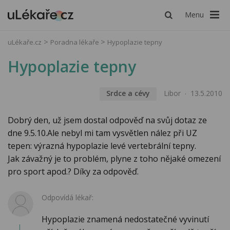
Menu
uLékaře.cz
Poradna lékaře
Hypoplazie tepny
Hypoplazie tepny
Srdce a cévy
Libor
13.5.2010
Dobrý den, už jsem dostal odpověď na svůj dotaz ze
dne 9.5.10.Ale nebyl mi tam vysvětlen nález při UZ
tepen: výrazná hypoplazie levé vertebrální tepny.
Jak závažný je to problém, plyne z toho nějaké omezení
pro sport apod.? Díky za odpověď.
Odpovídá lékař:
Hypoplazie znamená nedostatečné vyvinutí