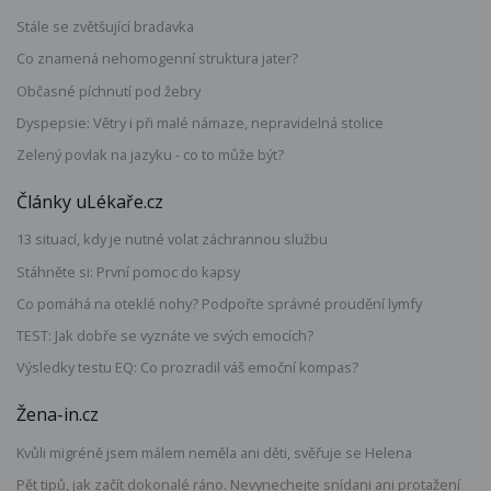
Stále se zvětšující bradavka
Co znamená nehomogenní struktura jater?
Občasné píchnutí pod žebry
Dyspepsie: Větry i při malé námaze, nepravidelná stolice
Zelený povlak na jazyku - co to může být?
Články uLékaře.cz
13 situací, kdy je nutné volat záchrannou službu
Stáhněte si: První pomoc do kapsy
Co pomáhá na oteklé nohy? Podpořte správné proudění lymfy
TEST: Jak dobře se vyznáte ve svých emocích?
Výsledky testu EQ: Co prozradil váš emoční kompas?
Žena-in.cz
Kvůli migréně jsem málem neměla ani děti, svěřuje se Helena
Pět tipů, jak začít dokonalé ráno. Nevynechejte snídani ani protažení