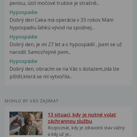
penisu, ústí močové trubice je strašně...
Hypospadie
Dobrý den Caka má operácia v 33 rokov Mám
hypospadiu ľahkú vývod na spodnej...
Hypospádie
Dobrý den, je mi 27 let a s hypospádií , jsem se už
narodil. Samozřejmě jsem...
Hypospádie
Dobrý den, obracím se na Vás s dotazem,zda lze
píštěl,která se mi vytvořila...
MOHLO BY VÁS ZAJÍMAT
13 situací, kdy je nutné volat
záchrannou službu
Rozpoznat, kdy je zdravotní stav vážný
a kdy už je...