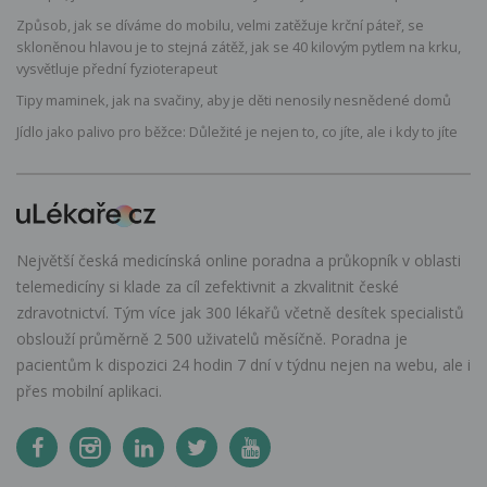
Způsob, jak se díváme do mobilu, velmi zatěžuje krční páteř, se
skloněnou hlavou je to stejná zátěž, jak se 40 kilovým pytlem na krku,
vysvětluje přední fyzioterapeut
Tipy maminek, jak na svačiny, aby je děti nenosily nesnědené domů
Jídlo jako palivo pro běžce: Důležité je nejen to, co jíte, ale i kdy to jíte
Největší česká medicínská online poradna a průkopník v oblasti
telemedicíny si klade za cíl zefektivnit a zkvalitnit české
zdravotnictví. Tým více jak 300 lékařů včetně desítek specialistů
obslouží průměrně 2 500 uživatelů měsíčně. Poradna je
pacientům k dispozici 24 hodin 7 dní v týdnu nejen na webu, ale i
přes mobilní aplikaci.