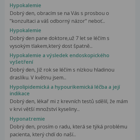
Hypokalemie
Dobrý den, obracím se na Vás s prosbou o
"konzultaci a váš odborný názor" neboť...
Hypokalemie
Dobrý den pane doktore,už 7 let se léčím s
vysokým tlakem,který dost špatně...
Hypokalemie a výsledek endoskopického
vyšetření
Dobrý den, Již rok se léčím s nízkou hladinou
draslíku. V květnu jsem...
Hypolipidemická a hypourikemická léčba a její
indikace
Dobrý den, lékař mi z krevních testů sdělil, že mám
v krvi větší množství kyseliny...
Hyponatremie
Dobrý den, prosím o radu, která se týká problému
pacienta, který chdí do naší...