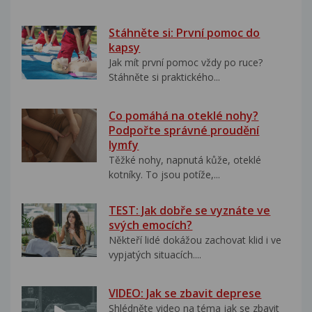
Stáhněte si: První pomoc do
kapsy
Jak mít první pomoc vždy po ruce?
Stáhněte si praktického...
Co pomáhá na oteklé nohy?
Podpořte správné proudění
lymfy
Těžké nohy, napnutá kůže, oteklé
kotníky. To jsou potíže,...
TEST: Jak dobře se vyznáte ve
svých emocích?
Někteří lidé dokážou zachovat klid i ve
vypjatých situacích....
VIDEO: Jak se zbavit deprese
Shlédněte video na téma jak se zbavit