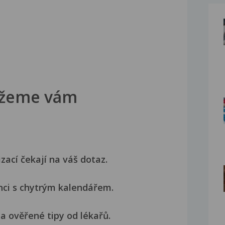
žeme vám
izací čekají na váš dotaz.
nci s chytrým kalendářem.
a ověřené tipy od lékařů.