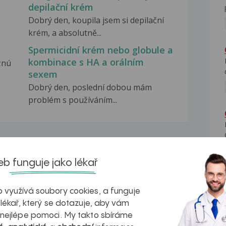
depilační krém
Dobrý den, koupila jsem si depilační
krém, a absolutně...
Spermicidní krém nebo globule a
kombinace s HA a orálním
žnú
sexem
Dobrý den, poslední dobou mám
problém s používáním...
b funguje jako lékař
na zdravá játra?
Myasthenia gravis – vše, co...
 využívá soubory cookies, a funguje
 lékař, který se dotazuje, aby vám
 nejlépe pomoci. My takto sbíráme