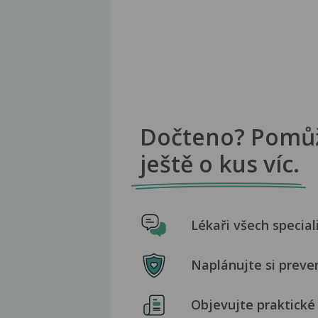
Dočteno? Pomů
ještě o kus víc.
Lékaři všech special
Naplánujte si preve
Objevujte praktické 