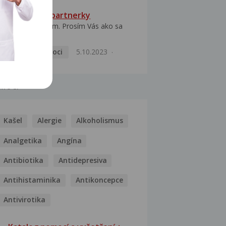
HPV typ 52 u partnerky
Dobrý deň prajem. Prosím Vás ako sa
dá vyliečiť vírus...
Pohlavní nemoci
5.10.2023
MOCI
Kašel
Alergie
Alkoholismus
Analgetika
Angína
Antibiotika
Antidepresiva
Antihistaminika
Antikoncepce
Antivirotika