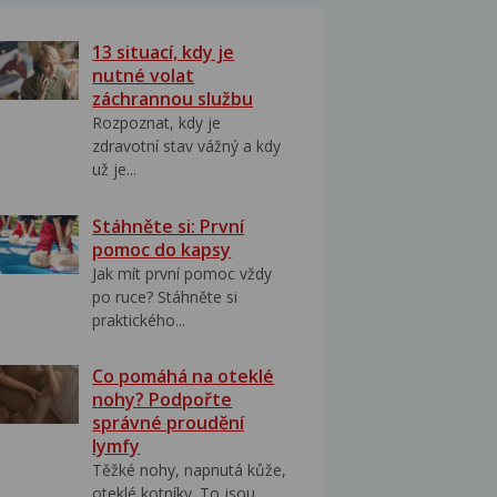
13 situací, kdy je
nutné volat
záchrannou službu
Rozpoznat, kdy je
zdravotní stav vážný a kdy
už je...
Stáhněte si: První
pomoc do kapsy
Jak mít první pomoc vždy
po ruce? Stáhněte si
praktického...
Co pomáhá na oteklé
nohy? Podpořte
správné proudění
lymfy
Těžké nohy, napnutá kůže,
oteklé kotníky. To jsou