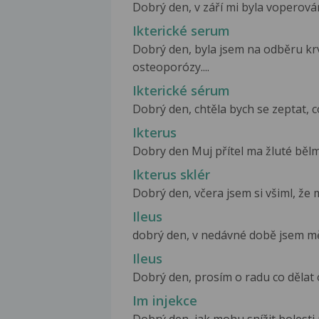
Dobrý den, v září mi byla voperován
Ikterické serum
Dobrý den, byla jsem na odběru kr
osteoporózy....
Ikterické sérum
Dobrý den, chtěla bych se zeptat, c
Ikterus
Dobry den Muj přítel ma žluté bělmo 
Ikterus sklér
Dobrý den, včera jsem si všiml, že 
Ileus
dobrý den, v nedávné době jsem měla
Ileus
Dobrý den, prosím o radu co dělat o
Im injekce