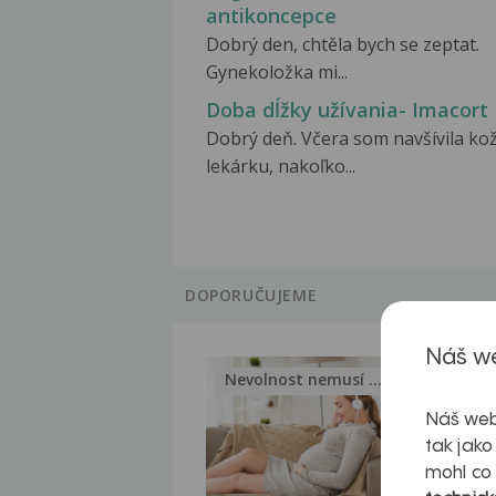
antikoncepce
Dobrý den, chtěla bych se zeptat.
Gynekoložka mi...
Doba dĺžky užívania- Imacort
Dobrý deň. Včera som navšívila ko
lekárku, nakoľko...
DOPORUČUJEME
Náš we
Nevolnost nemusí být nutnou...
Jak 
Náš web
tak jako
mohl co