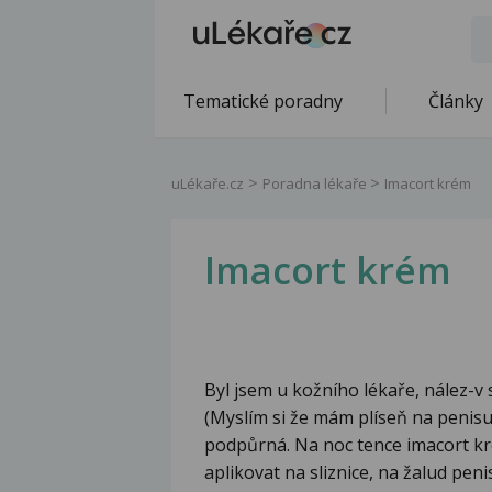
Tematické poradny
Články
uLékaře.cz
Poradna lékaře
Imacort krém
Imacort krém
Byl jsem u kožního lékaře, nález-v 
(Myslím si že mám plíseň na penisu
podpůrná. Na noc tence imacort kré
aplikovat na sliznice, na žalud pen