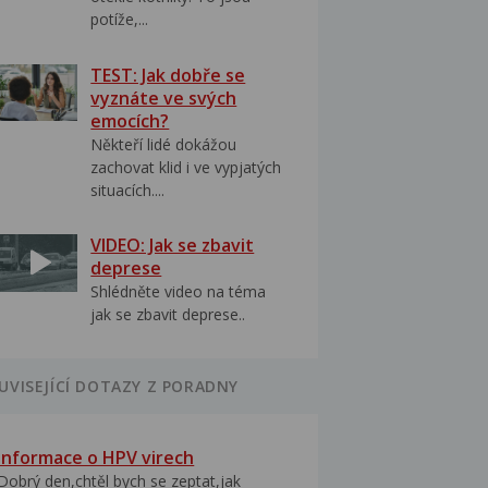
potíže,...
TEST: Jak dobře se
vyznáte ve svých
emocích?
Někteří lidé dokážou
zachovat klid i ve vypjatých
situacích....
VIDEO: Jak se zbavit
deprese
Shlédněte video na téma
jak se zbavit deprese..
UVISEJÍCÍ DOTAZY Z PORADNY
Informace o HPV virech
Dobrý den,chtěl bych se zeptat,jak