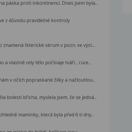
a páska proti inkontinenci. Dnes jsem byla...
ve z důvodu pravidelné kontroly
o znamená Ikterické sérum v pozn. ve výsl....
a vlastně cely tělo počínaje tváři , ruce...
mám v očích popraskané žilky a nažloutlou...
 bolesti břicha, myslela jsem, že se jedná...
hledně maminky, která byla před 6 ti dny...