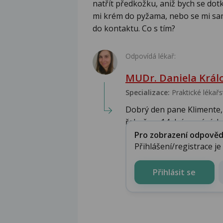
natřít předkožku, aniž bych se dotk
mi krém do pyžama, nebo se mi sam
do kontaktu. Co s tím?
Odpovídá lékař:
MUDr. Daniela Král
Specializace:
Praktické lékařs
Dobrý den pane Klimente,
řekněme 14 dní mazání dva
Pro zobrazení odpovědi 
Přihlášení/registrace j
Přihlásit se