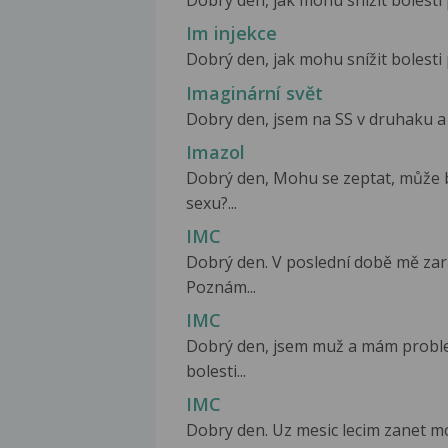
Dobrý den, jak mohu snížit bolesti p
Im injekce
Dobrý den, jak mohu snížit bolesti p
Imaginární svět
Dobry den, jsem na SS v druhaku a u
Imazol
Dobrý den, Mohu se zeptat, může bý
sexu?...
IMC
Dobrý den. V poslední době mě zar
Poznám...
IMC
Dobrý den, jsem muž a mám probl
bolesti...
IMC
Dobry den. Uz mesic lecim zanet mo