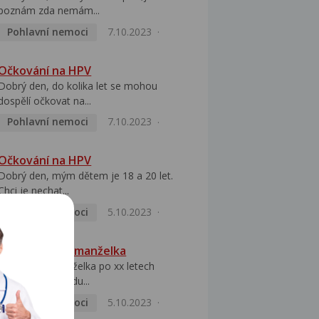
poznám zda nemám...
Pohlavní nemoci
7.10.2023
Očkování na HPV
Dobrý den, do kolika let se mohou
dospělí očkovat na...
Pohlavní nemoci
7.10.2023
Očkování na HPV
Dobrý den, mým dětem je 18 a 20 let.
Chci je nechat...
Pohlavní nemoci
5.10.2023
HPV pozitivní manželka
Dobrý den, manželka po xx letech
přivezla z Východu...
Pohlavní nemoci
5.10.2023