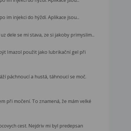
o im injekci do hýždí. Aplikace jsou...
o im injekci do hýždí. Aplikace jsou...
z dele se mi stava, ze si jakoby primyslim...
t Imazol použit jako lubrikační gel při
áží páchnoucí a hustá, táhnoucí se moč.
em při močení. To znamená, že mám velké
covych cest. Nejdriv mi byl predepsan