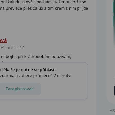
nul žaludu. (když ji nechám staženou, otře se
a převleče přes žalud a tím krém s ním přijde
ová
tví pro dospělé
 nebojte, při krátkodobém používání,
k...
lékaře je nutné se přihlásit.
e zdarma a zabere průměrně 2 minuty.
Zaregistrovat
MO