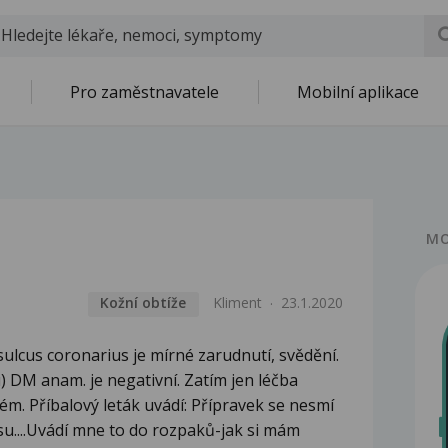
Pro zaměstnavatele
Mobilní aplikace
MO
Kožní obtíže
Kliment
23.1.2020
sulcus coronarius je mírné zarudnutí, svědění.
) DM anam. je negativní. Zatím jen léčba
m. Příbalový leták uvádí: Přípravek se nesmí
isu....Uvádí mne to do rozpaků-jak si mám