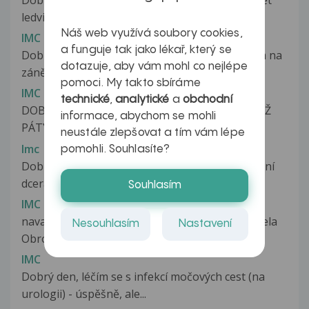
Dobrý den, předloni v létě jsem měla těžký zánět
ledvin a od té doby mám problémy...
Náš web využívá soubory cookies,
IMC
a funguje tak jako lékař, který se
Dobrý den, na začátek bych hned řekla, že jsem na
dotazuje, aby vám mohl co nejlépe
záněty močového měchýře nikdy...
pomoci. My takto sbíráme
IMC
technické
,
analytické
a
obchodní
DOBRÝ VEČER,OMLOUVÁM SE,ALE TRÁPÍ MĚ UŽ
informace, abychom se mohli
PÁTÝ DEN BOLESTI NA PRAVÉM BOKU JDE...
neustále zlepšovat a tím vám lépe
Imc
pomohli. Souhlasíte?
Dobrý den, prosím Vás o radu. Moje dvouměsíční
dcera má stále vyplazený jazyk...
Souhlasím
IMC
navazani na komunikaci ze vcera s MUDr. Daniela
Nesouhlasím
Nastavení
Obrová. Dobry den. Pokracuji...
IMC
Dobrý den, léčím se s infekcí močových cest (na
urologii) - úspěšně, ale...