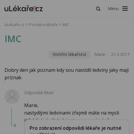
Menu
uLékaře.cz
Poradna lékaře
IMC
IMC
Vnitřní lékařství
Marie
21.3.2017
Dobry den jak poznam kdy sou nastidli ledviny jaky maji
priznak
Odpovídá lékař:
Marie,
nastydlými ledvinami zřejmě máte na mysli
infekční zánět ledvin, ten se projeví vě...
Pro zobrazení odpovědi lékaře je nutné