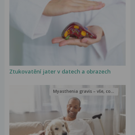
Ztukovatění jater v datech a obrazech
Myasthenia gravis – vše, co...