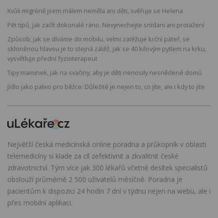
Kvůli migréně jsem málem neměla ani děti, svěřuje se Helena
Pět tipů, jak začít dokonalé ráno. Nevynechejte snídani ani protažení
Způsob, jak se díváme do mobilu, velmi zatěžuje krční páteř, se
skloněnou hlavou je to stejná zátěž, jak se 40 kilovým pytlem na krku,
vysvětluje přední fyzioterapeut
Tipy maminek, jak na svačiny, aby je děti nenosily nesnědené domů
Jídlo jako palivo pro běžce: Důležité je nejen to, co jíte, ale i kdy to jíte
Největší česká medicínská online poradna a průkopník v oblasti
telemedicíny si klade za cíl zefektivnit a zkvalitnit české
zdravotnictví. Tým více jak 300 lékařů včetně desítek specialistů
obslouží průměrně 2 500 uživatelů měsíčně. Poradna je
pacientům k dispozici 24 hodin 7 dní v týdnu nejen na webu, ale i
přes mobilní aplikaci.