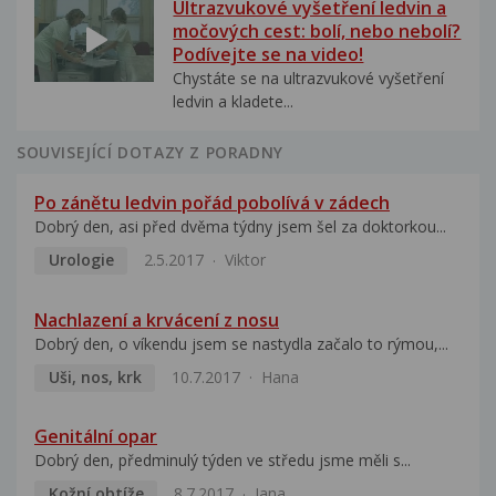
Ultrazvukové vyšetření ledvin a
močových cest: bolí, nebo nebolí?
Podívejte se na video!
Chystáte se na ultrazvukové vyšetření
ledvin a kladete...
SOUVISEJÍCÍ DOTAZY Z PORADNY
Po zánětu ledvin pořád pobolívá v zádech
Dobrý den, asi před dvěma týdny jsem šel za doktorkou...
Urologie
2.5.2017
Viktor
Nachlazení a krvácení z nosu
Dobrý den, o víkendu jsem se nastydla začalo to rýmou,...
Uši, nos, krk
10.7.2017
Hana
Genitální opar
Dobrý den, předminulý týden ve středu jsme měli s...
Kožní obtíže
8.7.2017
Jana