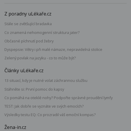
Z poradny uLékaře.cz
Stále se zvětšující bradavka
Co znamená nehomogenní struktura jater?
Občasné píchnutí pod žebry
Dyspepsie: Větry i při malé námaze, nepravidelná stolice
Zelený povlak na jazyku - co to může být?
Články uLékaře.cz
13 situací, kdy je nutné volat záchrannou službu
Stáhněte si: První pomoc do kapsy
Co pomáhá na oteklé nohy? Podpořte správné proudění lymfy
TEST: Jak dobře se vyznáte ve svých emocích?
Výsledky testu EQ: Co prozradil váš emoční kompas?
Žena-in.cz