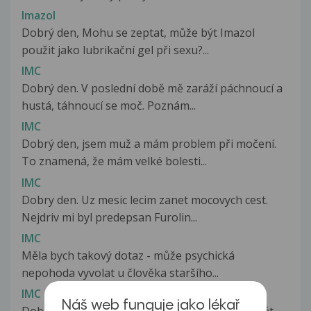
Imazol
Dobrý den, Mohu se zeptat, může být Imazol
použit jako lubrikační gel při sexu?...
IMC
Dobrý den. V poslední době mě zaráží páchnoucí a
hustá, táhnoucí se moč. Poznám...
IMC
Dobrý den, jsem muž a mám problem při močení.
To znamená, že mám velké bolesti...
IMC
Dobry den. Uz mesic lecim zanet mocovych cest.
Nejdriv mi byl predepsan Furolin...
IMC
Měla bych takový dotaz - může psychická
nepohoda vyvolat u člověka staršího...
IMC
Náš web funguje jako lékař