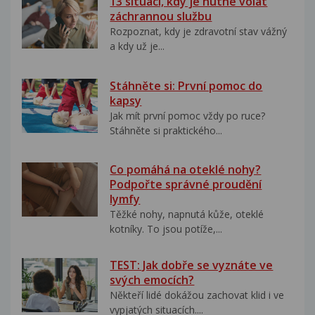
13 situací, kdy je nutné volat
záchrannou službu
Rozpoznat, kdy je zdravotní stav vážný
a kdy už je...
Stáhněte si: První pomoc do
kapsy
Jak mít první pomoc vždy po ruce?
Stáhněte si praktického...
Co pomáhá na oteklé nohy?
Podpořte správné proudění
lymfy
Těžké nohy, napnutá kůže, oteklé
kotníky. To jsou potíže,...
TEST: Jak dobře se vyznáte ve
svých emocích?
Někteří lidé dokážou zachovat klid i ve
vypjatých situacích....