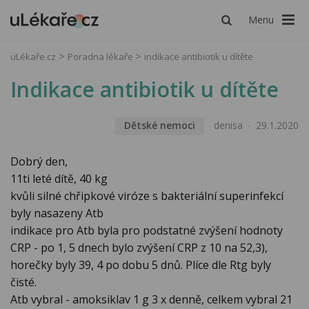
Menu
uLékaře.cz
Poradna lékaře
indikace antibiotik u dítěte
Indikace antibiotik u dítěte
Dětské nemoci
denisa
29.1.2020
Dobrý den,
11ti leté dítě, 40 kg
kvůli silné chřipkové viróze s bakteriální superinfekcí
byly nasazeny Atb
indikace pro Atb byla pro podstatné zvýšení hodnoty
CRP - po 1, 5 dnech bylo zvýšení CRP z 10 na 52,3),
horečky byly 39, 4 po dobu 5 dnů. Plíce dle Rtg byly
čisté.
Atb vybral - amoksiklav 1 g 3 x denně, celkem vybral 21