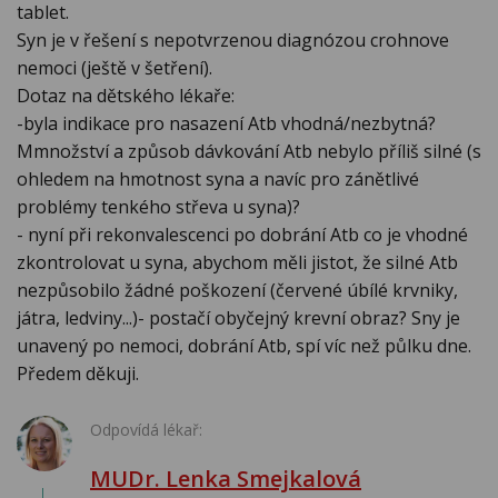
tablet.
Syn je v řešení s nepotvrzenou diagnózou crohnove
nemoci (ještě v šetření).
Dotaz na dětského lékaře:
-byla indikace pro nasazení Atb vhodná/nezbytná?
Mmnožství a způsob dávkování Atb nebylo příliš silné (s
ohledem na hmotnost syna a navíc pro zánětlivé
problémy tenkého střeva u syna)?
- nyní při rekonvalescenci po dobrání Atb co je vhodné
zkontrolovat u syna, abychom měli jistot, že silné Atb
nezpůsobilo žádné poškození (červené úbílé krvniky,
játra, ledviny...)- postačí obyčejný krevní obraz? Sny je
unavený po nemoci, dobrání Atb, spí víc než půlku dne.
Předem děkuji.
Odpovídá lékař:
MUDr. Lenka Smejkalová