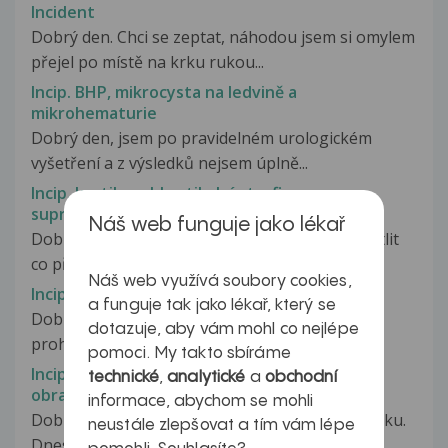
Incident
Dobrý den. Chci se zeptat, náhodou jsem si omylem
přejel po místě na krku rukou...
Incip. BHP, mikrocysta na ledvině a
mikrohematurie
Dobrý den, jsem po pravidelném urologickém
vyšetření a z výsledků nejsem úplně...
Incip. kortikosubkortikalní atrofie
supratentorialně
Náš web funguje jako lékař
Dobrý den, mohla byste mi prosím laicky vysvětlit
co přesně znamená výše uvedená...
Náš web využívá soubory cookies,
Incip. myomatosa, endom.
a funguje tak jako lékař, který se
Dobrý den pane doktore, při gynekologické
dotazuje, aby vám mohl co nejlépe
prohlídce bylo zjištěno při sonu malé...
pomoci. My takto sbíráme
Incip. spondyloza Th páteře. 5m rertolistéza
technické
,
analytické
a
obchodní
obratle L5. Chondroza disku L5/S1.
informace, abychom se mohli
Dobrý den, bolí mě záda v dolní části, cca půl roku.
neustále zlepšovat a tím vám lépe
Dnes jsem byl z ortopedie...