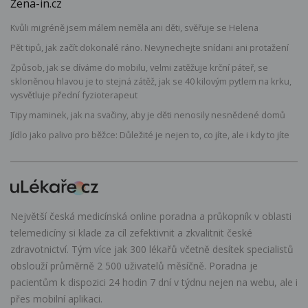
Žena-in.cz
Kvůli migréně jsem málem neměla ani děti, svěřuje se Helena
Pět tipů, jak začít dokonalé ráno. Nevynechejte snídani ani protažení
Způsob, jak se díváme do mobilu, velmi zatěžuje krční páteř, se
skloněnou hlavou je to stejná zátěž, jak se 40 kilovým pytlem na krku,
vysvětluje přední fyzioterapeut
Tipy maminek, jak na svačiny, aby je děti nenosily nesnědené domů
Jídlo jako palivo pro běžce: Důležité je nejen to, co jíte, ale i kdy to jíte
Největší česká medicínská online poradna a průkopník v oblasti
telemedicíny si klade za cíl zefektivnit a zkvalitnit české
zdravotnictví. Tým více jak 300 lékařů včetně desítek specialistů
obslouží průměrně 2 500 uživatelů měsíčně. Poradna je
pacientům k dispozici 24 hodin 7 dní v týdnu nejen na webu, ale i
přes mobilní aplikaci.