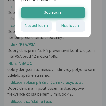
pomohli. Souhlasíte?
Incipientní frontální korová atrofie mozku
Dobrý den, v roce 2015 mi na CT mozku zjistili
Souhlasím
mírně rozšířené subarachnoidální...
Incp. Chondróza L4
Nesouhlasím
Nastavení
Dobrý deň V robote ma začala bolieť chrbtica
neviem presne teraz či od zimy...
Index fPSA/PSA
Dobrý den, je mi 45. Při preventivní kontrole jsem
měl PSA před 12 měsíci 1,46...
INDIE..NEMOC
dobry den jsem uz mesic v indii. vzdy potydnu se mi
udelalo spatne strasna...
Indikace ablace při četných extrasystolách
Dobrý den, mám pocit bušení srdce, tepová
frekvence kolísá během 5 min. od 42...
Indikace císařského řezu