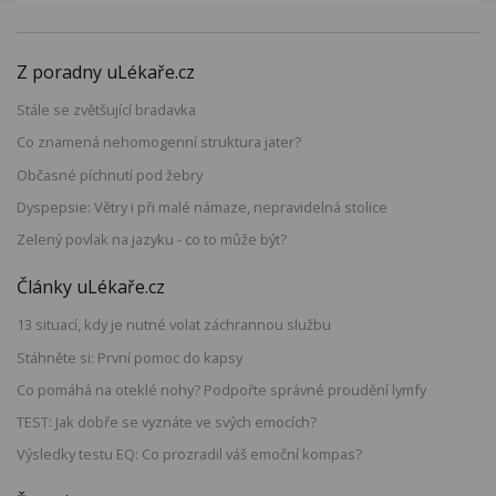
Z poradny uLékaře.cz
Stále se zvětšující bradavka
Co znamená nehomogenní struktura jater?
Občasné píchnutí pod žebry
Dyspepsie: Větry i při malé námaze, nepravidelná stolice
Zelený povlak na jazyku - co to může být?
Články uLékaře.cz
13 situací, kdy je nutné volat záchrannou službu
Stáhněte si: První pomoc do kapsy
Co pomáhá na oteklé nohy? Podpořte správné proudění lymfy
TEST: Jak dobře se vyznáte ve svých emocích?
Výsledky testu EQ: Co prozradil váš emoční kompas?