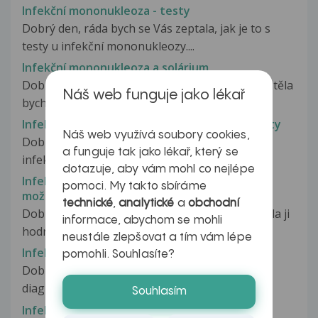
Infekční mononukleoza - testy
Dobrý den, ráda bych se Vás zeptala, jak je to s
testy u infekční mononukleozy....
Infekční mononukleoza a solárium
Dobrý den, od 5.2.2017 mám mononukleózu, chtěla
Náš web funguje jako lékař
bych se zeptat, jestli můžu...
Infekční mononukleoza a zvýšené jaterní testy
Náš web využívá soubory cookies,
Dobrý den, je mi 22 let, předevčírem mi zjistili
a funguje tak jako lékař, který se
infekční mononukleózu, (týden...
dotazuje, aby vám mohl co nejlépe
Infekční mononukleóza rekonvalescence,
pomoci. My takto sbíráme
možnost reaktivace viru
technické
,
analytické
a
obchodní
Dobrý den, dcera prodělala mononukleózu. Měla ji
informace, abychom se mohli
hodně silnou, velmi oteklé...
neustále zlepšovat a tím vám lépe
Infekční mononukleoza u syna
pomohli. Souhlasíte?
Dobrý den paní doktorko, mému synovi byla
diagnostikována infekční mononukleoza...
Souhlasím
Infekční mononukleozu