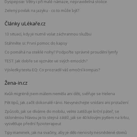
Dyspepsie: Větry i při malé námaze, nepravidelná stolice
Zelený povlak na jazyku - co to může být?
Články uLékaře.cz
13 situací, kdy je nutné volat záchrannou službu
Stáhněte si: První pomoc do kapsy
Co pomáhá na oteklé nohy? Podpořte správné proudění lymfy
TEST: Jak dobře se vyznáte ve svých emocích?
Výsledky testu EQ: Co prozradil váš emoční kompas?
Žena-in.cz
Kvůli migréně jsem málem neměla ani děti, svěřuje se Helena
Pět tipů, jak začít dokonalé ráno. Nevynechejte snídani ani protažení
Způsob, jak se díváme do mobilu, velmi zatěžuje krční páteř, se
skloněnou hlavou je to stejná zátěž, jak se 40 kilovým pytlem na krku,
vysvětluje přední fyzioterapeut
Tipy maminek, jak na svačiny, aby je děti nenosily nesnědené domů