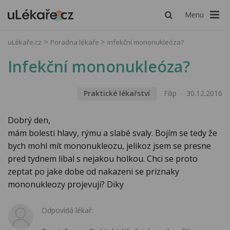
Menu
uLékaře.cz
Poradna lékaře
infekční mononukleóza?
Infekční mononukleóza?
Praktické lékařství
Filip
30.12.2016
Dobrý den,
mám bolesti hlavy, rýmu a slabé svaly. Bojím se tedy že
bych mohl mít mononukleozu, jelikoz jsem se presne
pred tydnem libal s nejakou holkou. Chci se proto
zeptat po jake dobe od nakazeni se priznaky
mononukleozy projevuji? Diky
Odpovídá lékař: