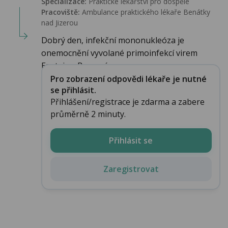
Specializace:
Praktické lékařství pro dospělé
Pracoviště:
Ambulance praktického lékaře Benátky
nad Jizerou
Dobrý den, infekční mononukleóza je
onemocnění vyvolané primoinfekcí virem
Epsteina-Barrové...
Pro zobrazení odpovědi lékaře je nutné
se přihlásit.
Přihlášení/registrace je zdarma a zabere
průměrně 2 minuty.
Přihlásit se
Zaregistrovat