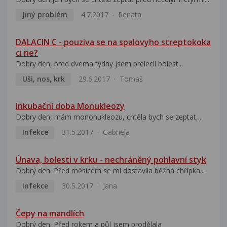
Jiný problém
4.7.2017
Renata
DALACIN C - pouziva se na spalovyho streptokoka
ci ne?
Dobry den, pred dvema tydny jsem prelecil bolest...
Uši, nos, krk
29.6.2017
Tomaš
Inkubační doba Monukleozy
Dobry den, mám mononukleozu, chtěla bych se zeptat,...
Infekce
31.5.2017
Gabriela
Únava, bolesti v krku - nechráněný pohlavní styk
Dobrý den. Před měsícem se mi dostavila běžná chřipka...
Infekce
30.5.2017
Jana
Čepy na mandlích
Dobrý den. Před rokem a půl jsem prodělala