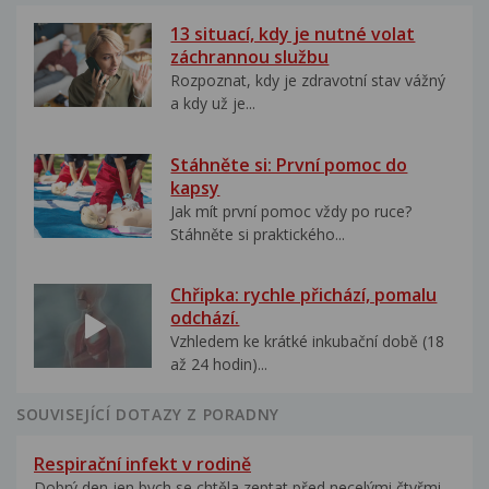
13 situací, kdy je nutné volat
záchrannou službu
Rozpoznat, kdy je zdravotní stav vážný
a kdy už je...
Stáhněte si: První pomoc do
kapsy
Jak mít první pomoc vždy po ruce?
Stáhněte si praktického...
Chřipka: rychle přichází, pomalu
odchází.
Vzhledem ke krátké inkubační době (18
až 24 hodin)...
SOUVISEJÍCÍ DOTAZY Z PORADNY
Respirační infekt v rodině
Dobrý den,jen bych se chtěla zeptat před necelými čtyřmi...