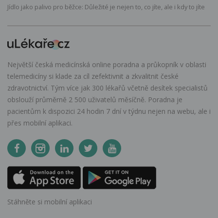
Jídlo jako palivo pro běžce: Důležité je nejen to, co jíte, ale i kdy to jíte
Největší česká medicínská online poradna a průkopník v oblasti
telemedicíny si klade za cíl zefektivnit a zkvalitnit české
zdravotnictví. Tým více jak 300 lékařů včetně desítek specialistů
obslouží průměrně 2 500 uživatelů měsíčně. Poradna je
pacientům k dispozici 24 hodin 7 dní v týdnu nejen na webu, ale i
přes mobilní aplikaci.
Stáhněte si mobilní aplikaci