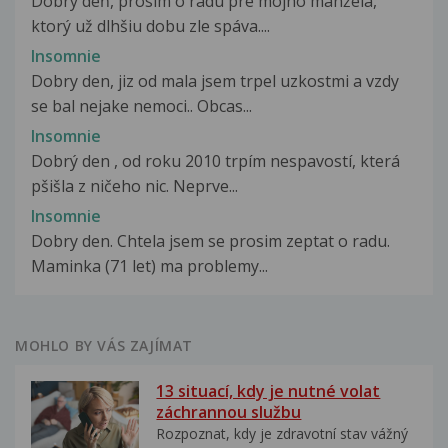
Dobrý deň, prosím o radu pre môjho manžela,
ktorý už dlhšiu dobu zle spáva....
Insomnie
Dobry den, jiz od mala jsem trpel uzkostmi a vzdy
se bal nejake nemoci.. Obcas...
Insomnie
Dobrý den , od roku 2010 trpím nespavostí, která
pšišla z ničeho nic. Neprve...
Insomnie
Dobry den. Chtela jsem se prosim zeptat o radu.
Maminka (71 let) ma problemy...
MOHLO BY VÁS ZAJÍMAT
13 situací, kdy je nutné volat
záchrannou službu
Rozpoznat, kdy je zdravotní stav vážný