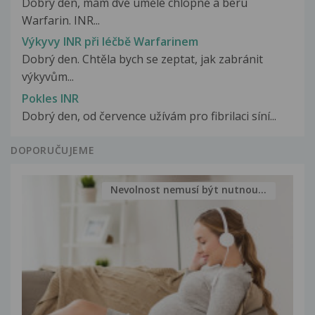
Dobrý den, mám dvě umělé chlopně a beru
Warfarin. INR...
Výkyvy INR při léčbě Warfarinem
Dobrý den. Chtěla bych se zeptat, jak zabránit
výkyvům...
Pokles INR
Dobrý den, od července užívám pro fibrilaci síní...
DOPORUČUJEME
Nevolnost nemusí být nutnou...