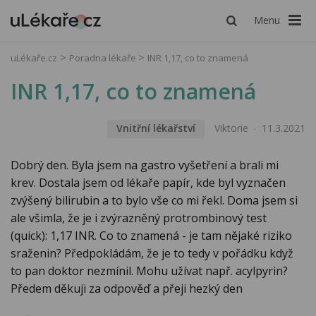
Menu
uLékaře.cz
Poradna lékaře
INR 1,17, co to znamená
INR 1,17, co to znamená
Vnitřní lékařství
Viktorie
11.3.2021
Dobrý den. Byla jsem na gastro vyšetření a brali mi
krev. Dostala jsem od lékaře papír, kde byl vyznačen
zvýšený bilirubin a to bylo vše co mi řekl. Doma jsem si
ale všimla, že je i zvýrazněný protrombinový test
(quick): 1,17 INR. Co to znamená - je tam nějaké riziko
sraženin? Předpokládám, že je to tedy v pořádku když
to pan doktor nezmínil. Mohu užívat např. acylpyrin?
Předem děkuji za odpověď a přeji hezký den