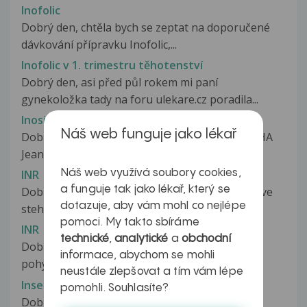
Inofolic
Dobrý den, chtěla bych se zeptat na doporučené
dávkování přípravku Inofolic,...
Inofolic v 1. trimestru těhotenství
Dobrý den, asi před půl rokem mi paní
gynekoložka tady na foru ulekare.cz poradila...
Inositol a antikoncepce
Náš web funguje jako lékař
Dobry den, ma nejaky vliv užívání inositolu na HA
Jeanine? Dekuji
Náš web využívá soubory cookies,
INR
a funguje tak jako lékař, který se
Dobrý den, prodělala jsem trombózu v pánvi a ve
dotazuje, aby vám mohl co nejlépe
stehně. Beru warfarin, fraxiparin...
pomoci. My takto sbíráme
INR
technické
,
analytické
a
obchodní
Dobrý den chtěla bych se zeptat, jestli je INR
informace, abychom se mohli
pohyblivá složka krve. Protože...
neustále zlepšovat a tím vám lépe
Inseminace
pomohli. Souhlasíte?
Dobry den,ja i manzel jsme v poradku dle