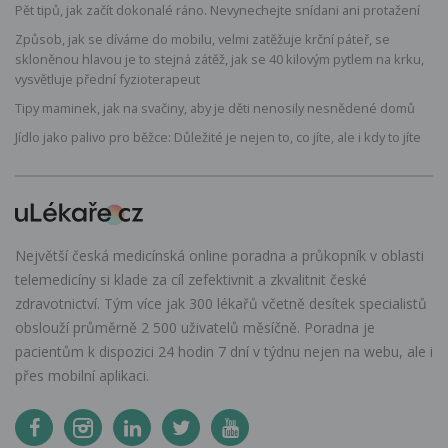
Pět tipů, jak začít dokonalé ráno. Nevynechejte snídani ani protažení
Způsob, jak se díváme do mobilu, velmi zatěžuje krční páteř, se
skloněnou hlavou je to stejná zátěž, jak se 40 kilovým pytlem na krku,
vysvětluje přední fyzioterapeut
Tipy maminek, jak na svačiny, aby je děti nenosily nesnědené domů
Jídlo jako palivo pro běžce: Důležité je nejen to, co jíte, ale i kdy to jíte
Největší česká medicínská online poradna a průkopník v oblasti
telemedicíny si klade za cíl zefektivnit a zkvalitnit české
zdravotnictví. Tým více jak 300 lékařů včetně desítek specialistů
obslouží průměrně 2 500 uživatelů měsíčně. Poradna je
pacientům k dispozici 24 hodin 7 dní v týdnu nejen na webu, ale i
přes mobilní aplikaci.