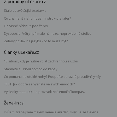
Z poradny uLékaře.cz
Stále se zvětšující bradavka
Co znamená nehomogenní struktura jater?
Občasné píchnutí pod žebry
Dyspepsie: Větry i při malé námaze, nepravidelná stolice
Zelený povlak na jazyku - co to může být?
Články uLékaře.cz
13 situací, kdy je nutné volat záchrannou službu
Stáhněte si: První pomoc do kapsy
Co pomáhá na oteklé nohy? Podpořte správné proudění lymfy
TEST: Jak dobře se vyznáte ve svých emocích?
Výsledky testu EQ: Co prozradil váš emoční kompas?
Žena-in.cz
Kvůli migréně jsem málem neměla ani děti, svěřuje se Helena