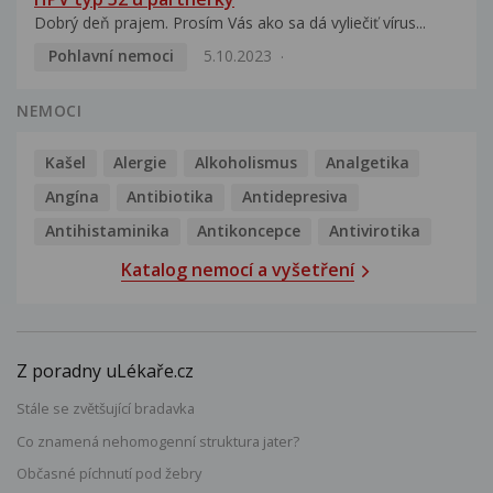
Dobrý deň prajem. Prosím Vás ako sa dá vyliečiť vírus...
Pohlavní nemoci
5.10.2023
NEMOCI
Kašel
Alergie
Alkoholismus
Analgetika
Angína
Antibiotika
Antidepresiva
Antihistaminika
Antikoncepce
Antivirotika
Katalog nemocí a vyšetření
Z poradny uLékaře.cz
Stále se zvětšující bradavka
Co znamená nehomogenní struktura jater?
Občasné píchnutí pod žebry