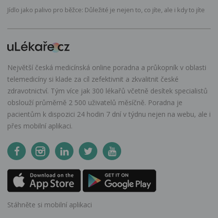
Jídlo jako palivo pro běžce: Důležité je nejen to, co jíte, ale i kdy to jíte
Největší česká medicínská online poradna a průkopník v oblasti
telemedicíny si klade za cíl zefektivnit a zkvalitnit české
zdravotnictví. Tým více jak 300 lékařů včetně desítek specialistů
obslouží průměrně 2 500 uživatelů měsíčně. Poradna je
pacientům k dispozici 24 hodin 7 dní v týdnu nejen na webu, ale i
přes mobilní aplikaci.
Stáhněte si mobilní aplikaci