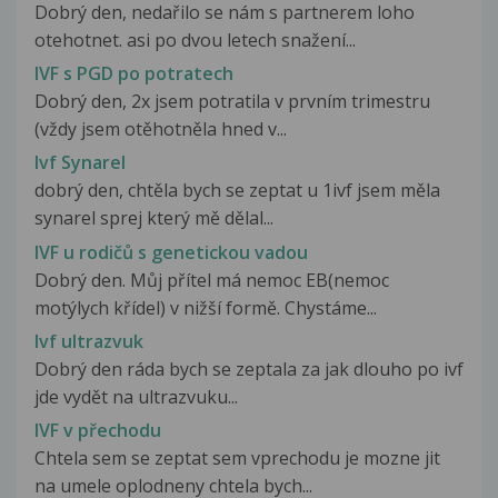
Dobrý den, nedařilo se nám s partnerem loho
otehotnet. asi po dvou letech snažení...
IVF s PGD po potratech
Dobrý den, 2x jsem potratila v prvním trimestru
(vždy jsem otěhotněla hned v...
Ivf Synarel
dobrý den, chtěla bych se zeptat u 1ivf jsem měla
synarel sprej který mě dělal...
IVF u rodičů s genetickou vadou
Dobrý den. Můj přítel má nemoc EB(nemoc
motýlych křídel) v nižší formě. Chystáme...
Ivf ultrazvuk
Dobrý den ráda bych se zeptala za jak dlouho po ivf
jde vydět na ultrazvuku...
IVF v přechodu
Chtela sem se zeptat sem vprechodu je mozne jit
na umele oplodneny chtela bych...