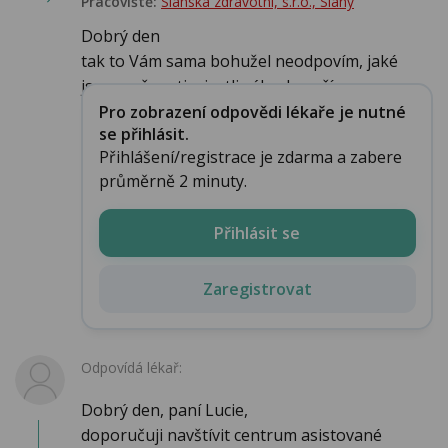
Pracoviště:
Slánská zdravotní, s.r.o., Slaný
Dobrý den
tak to Vám sama bohužel neodpovím, jaké
jsou možnosti a jestli zákrok a příprav...
Pro zobrazení odpovědi lékaře je nutné
se přihlásit.
Přihlášení/registrace je zdarma a zabere
průměrně 2 minuty.
Přihlásit se
Zaregistrovat
Odpovídá lékař:
Dobrý den, paní Lucie,
doporučuji navštívit centrum asistované