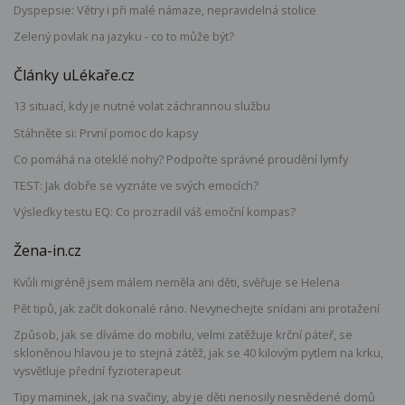
Dyspepsie: Větry i při malé námaze, nepravidelná stolice
Zelený povlak na jazyku - co to může být?
Články uLékaře.cz
13 situací, kdy je nutné volat záchrannou službu
Stáhněte si: První pomoc do kapsy
Co pomáhá na oteklé nohy? Podpořte správné proudění lymfy
TEST: Jak dobře se vyznáte ve svých emocích?
Výsledky testu EQ: Co prozradil váš emoční kompas?
Žena-in.cz
Kvůli migréně jsem málem neměla ani děti, svěřuje se Helena
Pět tipů, jak začít dokonalé ráno. Nevynechejte snídani ani protažení
Způsob, jak se díváme do mobilu, velmi zatěžuje krční páteř, se
skloněnou hlavou je to stejná zátěž, jak se 40 kilovým pytlem na krku,
vysvětluje přední fyzioterapeut
Tipy maminek, jak na svačiny, aby je děti nenosily nesnědené domů