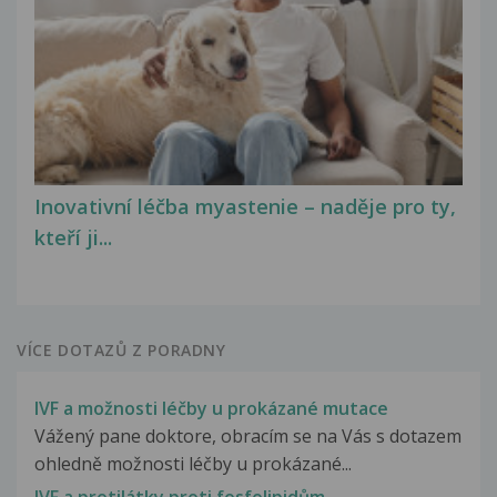
Inovativní léčba myastenie – naděje pro ty,
kteří ji...
VÍCE DOTAZŮ Z PORADNY
IVF a možnosti léčby u prokázané mutace
Vážený pane doktore, obracím se na Vás s dotazem
ohledně možnosti léčby u prokázané...
IVF a protilátky proti fosfolipidům