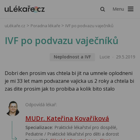
Menu
uLékaře.cz
Poradna lékaře
IVF po podvazu vaječníků
IVF po podvazu vaječníků
Neplodnost a IVF
Lucie
29.5.2019
Dobri den prosim vas chtela bi jit na umnele oplodneni
je mi 33 let mam podvazane vajicka us 2 roky a chtela bi
zas dite prosim jak to probiba a kolik bito stalo
Odpovídá lékař:
MUDr. Kateřina Kovaříková
Specializace:
Praktické lékařství pro dospělé,
Pediatrie / Praktické lékařství pro děti a dorost