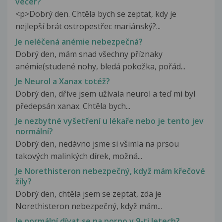
večer?
<p>Dobrý den. Chtěla bych se zeptat, kdy je
nejlepší brát ostropestřec mariánský?...
Je neléčená anémie nebezpečná?
Dobrý den, mám snad všechny příznaky
anémie(studené nohy, bledá pokožka, pořád...
Je Neurol a Xanax totéž?
Dobrý den, dříve jsem užívala neurol a teď mi byl
předepsán xanax. Chtěla bych...
Je nezbytné vyšetření u lékaře nebo je tento jev
normální?
Dobrý den, nedávno jsme si všimla na prsou
takových malinkých dírek, možná...
Je Norethisteron nebezpečný, když mám křečové
žíly?
Dobrý den, chtěla jsem se zeptat, zda je
Norethisteron nebezpečný, když mám...
Je normální dívat se na porno v 9-ti letech?