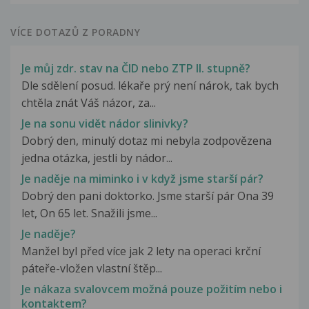
VÍCE DOTAZŮ Z PORADNY
Je můj zdr. stav na ČID nebo ZTP II. stupně?
Dle sdělení posud. lékaře prý není nárok, tak bych
chtěla znát Váš názor, za...
Je na sonu vidět nádor slinivky?
Dobrý den, minulý dotaz mi nebyla zodpovězena
jedna otázka, jestli by nádor...
Je naděje na miminko i v když jsme starší pár?
Dobrý den pani doktorko. Jsme starší pár Ona 39
let, On 65 let. Snažili jsme...
Je naděje?
Manžel byl před více jak 2 lety na operaci krční
páteře-vložen vlastní štěp...
Je nákaza svalovcem možná pouze požitím nebo i
kontaktem?