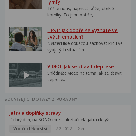
lymfy
Těžké nohy, napnutá kůže, oteklé
kotníky. To jsou potíže,...
TEST: Jak dobře se vyznáte ve
svých emocích?
Někteří lidé dokážou zachovat klid i ve
vypjatých situacích....
VIDEO: Jak se zbavit deprese
Shlédněte video na téma jak se zbavit
deprese..
SOUVISEJÍCÍ DOTAZY Z PORADNY
Játra a doplňky stravy
Dobrý den, na SONO mi zjistili ztučnělá játra i když...
Vnitřní lékařství
7.2.2022
Gedi