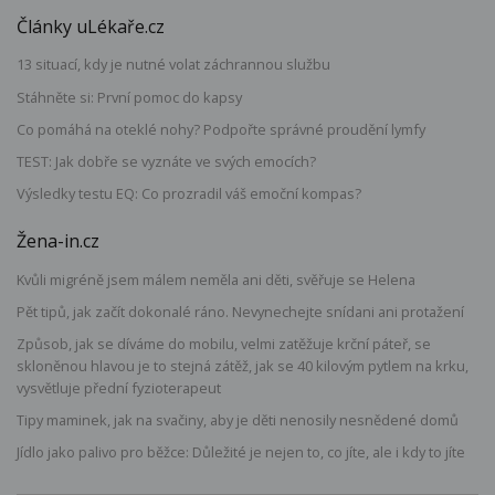
Články uLékaře.cz
13 situací, kdy je nutné volat záchrannou službu
Stáhněte si: První pomoc do kapsy
Co pomáhá na oteklé nohy? Podpořte správné proudění lymfy
TEST: Jak dobře se vyznáte ve svých emocích?
Výsledky testu EQ: Co prozradil váš emoční kompas?
Žena-in.cz
Kvůli migréně jsem málem neměla ani děti, svěřuje se Helena
Pět tipů, jak začít dokonalé ráno. Nevynechejte snídani ani protažení
Způsob, jak se díváme do mobilu, velmi zatěžuje krční páteř, se
skloněnou hlavou je to stejná zátěž, jak se 40 kilovým pytlem na krku,
vysvětluje přední fyzioterapeut
Tipy maminek, jak na svačiny, aby je děti nenosily nesnědené domů
Jídlo jako palivo pro běžce: Důležité je nejen to, co jíte, ale i kdy to jíte