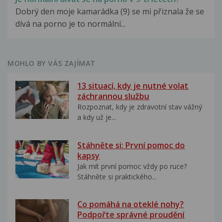
Dobrý den moje kamarádka (9) se mi přiznala že se
dívá na porno je to normální...
MOHLO BY VÁS ZAJÍMAT
13 situací, kdy je nutné volat
záchrannou službu
Rozpoznat, kdy je zdravotní stav vážný
a kdy už je...
Stáhněte si: První pomoc do
kapsy
Jak mít první pomoc vždy po ruce?
Stáhněte si praktického...
Co pomáhá na oteklé nohy?
Podpořte správné proudění