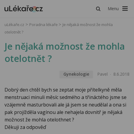
Menu
uLékaře.cz
Poradna lékaře
Je nějaká možnost že mohla
otelotnět ?
Je nějaká možnost že mohla
otelotnět ?
Gynekologie
Pavel
8.6.2018
Dobrý den chtěl bych se zeptat moje přítelkyně měla
menstruaci minuli měsíc sedmého a třináctého jsme se
vzájemně masturbovali ale já jsem se neudělal a ona si
pak projížděla vagínou ale nehajela dovnitř je nějaká
možnost že mohla otelothnet ?
Děkuji za odpověď