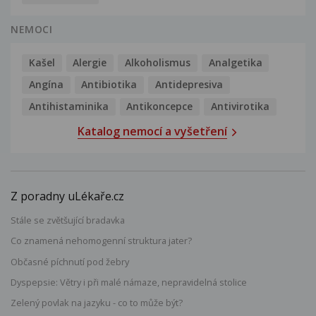
NEMOCI
Kašel
Alergie
Alkoholismus
Analgetika
Angína
Antibiotika
Antidepresiva
Antihistaminika
Antikoncepce
Antivirotika
Katalog nemocí a vyšetření
Z poradny uLékaře.cz
Stále se zvětšující bradavka
Co znamená nehomogenní struktura jater?
Občasné píchnutí pod žebry
Dyspepsie: Větry i při malé námaze, nepravidelná stolice
Zelený povlak na jazyku - co to může být?