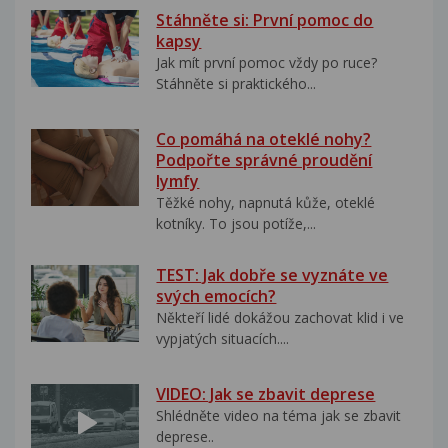
Stáhněte si: První pomoc do
kapsy
Jak mít první pomoc vždy po ruce?
Stáhněte si praktického...
Co pomáhá na oteklé nohy?
Podpořte správné proudění
lymfy
Těžké nohy, napnutá kůže, oteklé
kotníky. To jsou potíže,...
TEST: Jak dobře se vyznáte ve
svých emocích?
Někteří lidé dokážou zachovat klid i ve
vypjatých situacích....
VIDEO: Jak se zbavit deprese
Shlédněte video na téma jak se zbavit
deprese..