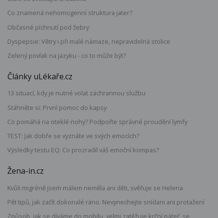
Co znamená nehomogenní struktura jater?
Občasné píchnutí pod žebry
Dyspepsie: Větry i při malé námaze, nepravidelná stolice
Zelený povlak na jazyku - co to může být?
Články uLékaře.cz
13 situací, kdy je nutné volat záchrannou službu
Stáhněte si: První pomoc do kapsy
Co pomáhá na oteklé nohy? Podpořte správné proudění lymfy
TEST: Jak dobře se vyznáte ve svých emocích?
Výsledky testu EQ: Co prozradil váš emoční kompas?
Žena-in.cz
Kvůli migréně jsem málem neměla ani děti, svěřuje se Helena
Pět tipů, jak začít dokonalé ráno. Nevynechejte snídani ani protažení
Způsob, jak se díváme do mobilu, velmi zatěžuje krční páteř, se