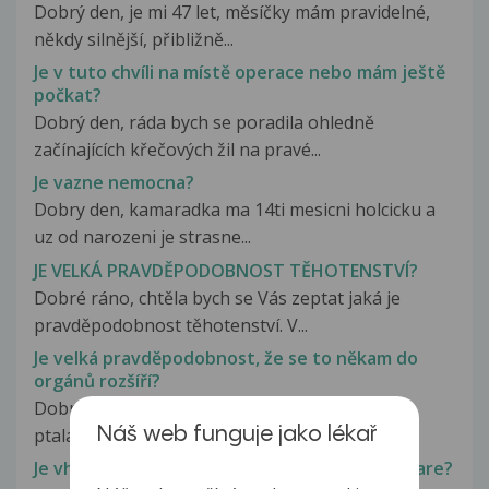
Dobrý den, je mi 47 let, měsíčky mám pravidelné,
někdy silnější, přibližně...
Je v tuto chvíli na místě operace nebo mám ještě
počkat?
Dobrý den, ráda bych se poradila ohledně
začínajících křečových žil na pravé...
Je vazne nemocna?
Dobry den, kamaradka ma 14ti mesicni holcicku a
uz od narozeni je strasne...
JE VELKÁ PRAVDĚPODOBNOST TĚHOTENSTVÍ?
Dobré ráno, chtěla bych se Vás zeptat jaká je
pravděpodobnost těhotenství. V...
Je velká pravděpodobnost, že se to někam do
orgánů rozšíří?
Dobrý den, předem se omlouvám za můj dotaz
ptala sem se již několikrát ale já...
Náš web funguje jako lékař
Je vhodná biologická léčba na granuloma anulare?