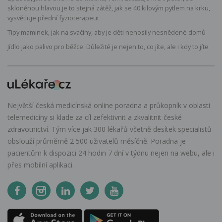
skloněnou hlavou je to stejná zátěž, jak se 40 kilovým pytlem na krku,
vysvětluje přední fyzioterapeut
Tipy maminek, jak na svačiny, aby je děti nenosily nesnědené domů
Jídlo jako palivo pro běžce: Důležité je nejen to, co jíte, ale i kdy to jíte
Největší česká medicínská online poradna a průkopník v oblasti
telemedicíny si klade za cíl zefektivnit a zkvalitnit české
zdravotnictví. Tým více jak 300 lékařů včetně desítek specialistů
obslouží průměrně 2 500 uživatelů měsíčně. Poradna je
pacientům k dispozici 24 hodin 7 dní v týdnu nejen na webu, ale i
přes mobilní aplikaci.