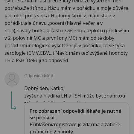
Gyn. lékařka mi asi před 3 lety řekla,že vyšetření není
potřeba,že štítnou žlázu mám v pořádku a moje důvěra
k ní není příliš velká. Hodnoty šítné ž. mám stále v
pořádku,ale únavu ,pocení (hlavně večer a v
noci),návaly horka a často zvýšenou teplotu (především
v 2. polovině MC a první dny MC) mám od té doby
pořád. Imunologické vyšetření je v pořádku,co se týká
serologie (CMV,EBV....) Navíc mám teď zvýšené hodnoty
LH a FSH. Děkuji za odpověď.
Odpovídá lékař:
Dobrý den, Katko,
zvýšená hladina LH a FSH může být známkou
toho,že dobře nefungují vaj...
Pro zobrazení odpovědi lékaře je nutné
se přihlásit.
Přihlášení/registrace je zdarma a zabere
průměrně 2 minuty.