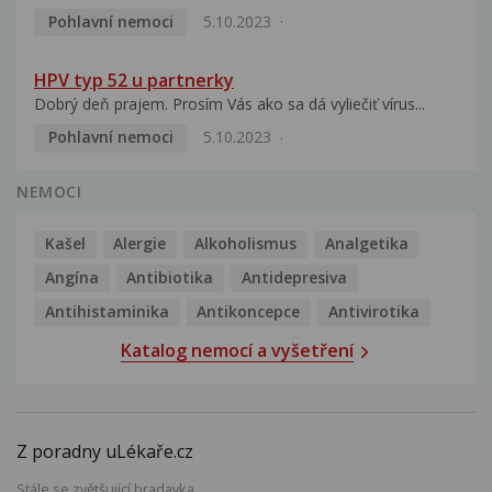
Pohlavní nemoci
5.10.2023
HPV typ 52 u partnerky
Dobrý deň prajem. Prosím Vás ako sa dá vyliečiť vírus...
Pohlavní nemoci
5.10.2023
NEMOCI
Kašel
Alergie
Alkoholismus
Analgetika
Angína
Antibiotika
Antidepresiva
Antihistaminika
Antikoncepce
Antivirotika
Katalog nemocí a vyšetření
Z poradny uLékaře.cz
Stále se zvětšující bradavka