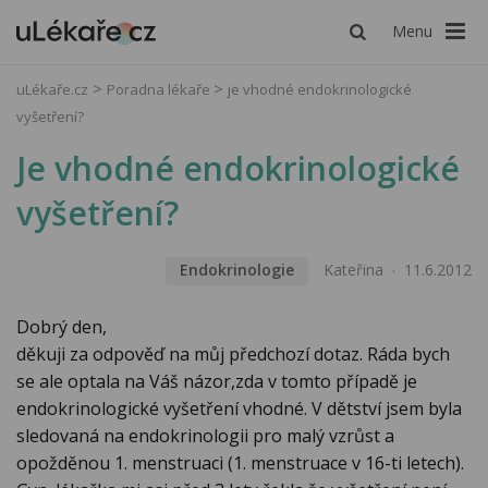
Menu
uLékaře.cz
Poradna lékaře
je vhodné endokrinologické
vyšetření?
Je vhodné endokrinologické
vyšetření?
Endokrinologie
Kateřina
11.6.2012
Dobrý den,
děkuji za odpověď na můj předchozí dotaz. Ráda bych
se ale optala na Váš názor,zda v tomto případě je
endokrinologické vyšetření vhodné. V dětství jsem byla
sledovaná na endokrinologii pro malý vzrůst a
opožděnou 1. menstruaci (1. menstruace v 16-ti letech).