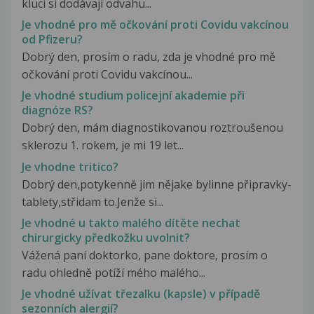
kluci si dodávají odvahu...
Je vhodné pro mě očkování proti Covidu vakcínou
od Pfizeru?
Dobrý den, prosím o radu, zda je vhodné pro mě
očkování proti Covidu vakcínou...
Je vhodné studium policejní akademie při
diagnóze RS?
Dobrý den, mám diagnostikovanou roztroušenou
sklerozu 1. rokem, je mi 19 let...
Je vhodne tritico?
Dobrý den,potykenně jim nějake bylinne připravky-
tablety,střidam to.Jenže si...
Je vhodné u takto malého dítěte nechat
chirurgicky předkožku uvolnit?
Vážená paní doktorko, pane doktore, prosím o
radu ohledně potíží mého malého...
Je vhodné užívat třezalku (kapsle) v případě
sezonních alergií?