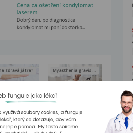
Cena za ošetření kondylomat
laserem
Dobrý den, po diagnostice
kondylomat mi paní doktorka...
na zdravá játra?
Myasthenia gravis – vše, co...
b funguje jako lékař
kovatění
Inovativní
 využívá soubory cookies, a funguje
 lékař, který se dotazuje, aby vám
r v datech a
léčba
 nejlépe pomoci. My takto sbíráme