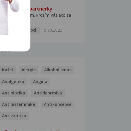
HPV typ 52 u partnerky
Dobrý deň prajem. Prosím Vás ako sa
dá vyliečiť vírus...
Pohlavní nemoci
5.10.2023
MOCI
Kašel
Alergie
Alkoholismus
Analgetika
Angína
Antibiotika
Antidepresiva
Antihistaminika
Antikoncepce
Antivirotika