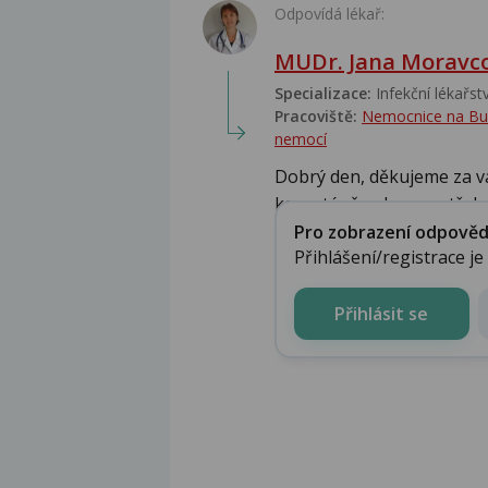
Odpovídá lékař:
MUDr. Jana Moravc
Specializace:
Infekční lékařství
Pracoviště:
Nemocnice na Bulov
nemocí
Dobrý den, děkujeme za vá
karanténě a dcera potřebuj
Pro zobrazení odpovědi 
Přihlášení/registrace j
Přihlásit se