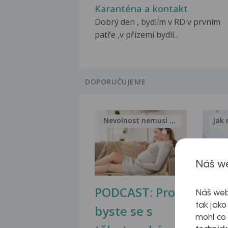
Karanténa a kontakt
Dobrý den , bydlím v RD v prvním
patře ,v přízemí bydlí...
DOPORUČUJEME
Nevolnost nemusí být nutnou...
Jak 
Náš we
PODCAST: Proč
Ztu
Náš web
tak jako
byste se s
jate
mohl co