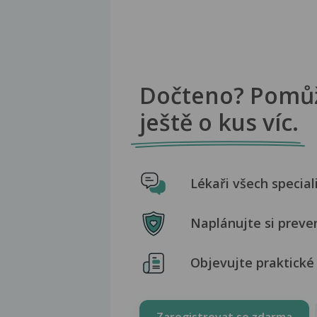
Dočteno? Pomů
ještě o kus víc.
Lékaři všech special
Naplánujte si preve
Objevujte praktické 
Zaregistrovat se zdarma