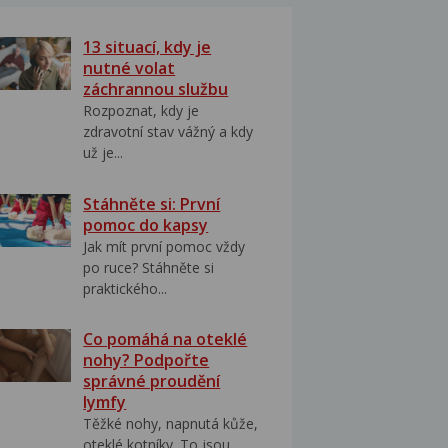
13 situací, kdy je
nutné volat
záchrannou službu
Rozpoznat, kdy je
zdravotní stav vážný a kdy
už je...
Stáhněte si: První
pomoc do kapsy
Jak mít první pomoc vždy
po ruce? Stáhněte si
praktického...
Co pomáhá na oteklé
nohy? Podpořte
správné proudění
lymfy
Těžké nohy, napnutá kůže,
oteklé kotníky. To jsou