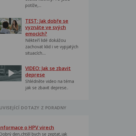
potíže,...
TEST: Jak dobře se
vyznáte ve svých
emocích?
Někteří lidé dokážou
zachovat klid i ve vypjatých
situacích....
VIDEO: Jak se zbavit
deprese
Shlédněte video na téma
jak se zbavit deprese..
UVISEJÍCÍ DOTAZY Z PORADNY
Informace o HPV virech
Dobrý den,chtěl bych se zeptat,jak