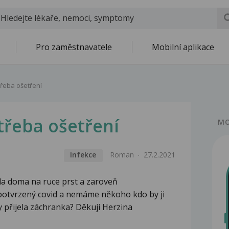
Pro zaměstnavatele
Mobilní aplikace
řeba ošetření
třeba ošetření
MO
Infekce
Roman
27.2.2021
ila doma na ruce prst a zaroveň
 potvrzený covid a nemáme někoho kdo by ji
 přijela záchranka? Děkuji Herzina