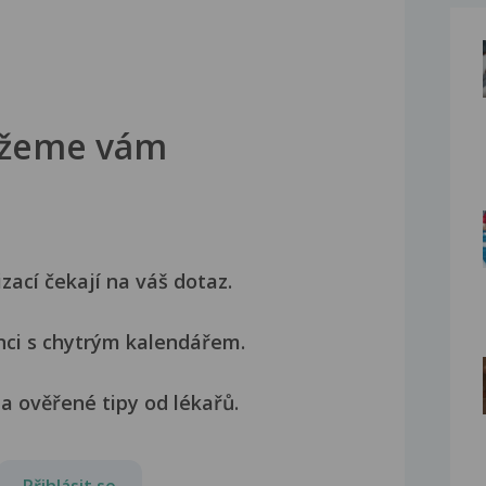
žeme vám
izací čekají na váš dotaz.
nci s chytrým kalendářem.
a ověřené tipy od lékařů.
Přihlásit se