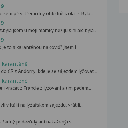
19
 jsem před třemi dny ohledně izolace. Byla...
19
byla jsem u mojí mamky nežiju s ní ale byla...
19
 je to s karanténou na covid? Jsem i
v karanténě
do ČR z Andorry, kde je se zájezdem lyžovat....
v karanténě
i vracet z Francie z lyzovani a tim padem...
v Itálii na lyžařském zájezdu, vrátili...
 - žádný podezřelý ani nakažený) s