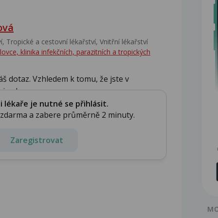
ová
‎, Tropické a cestovní lékařství‎, Vnitřní lékařství
ce, klinika infekčních, parazitních a tropických
š dotaz. Vzhledem k tomu, že jste v
e aku...
lékaře je nutné se přihlásit.
e zdarma a zabere průměrně 2 minuty.
Zaregistrovat
MO