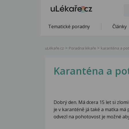
Tematické poradny
Články
uLékaře.cz
Poradna lékaře
karanténa a pot
Karanténa a po
Dobrý den. Má dcera 15 let si zlom
je v karanténě já také a matka má
odvezl na pohotovost je možné aby