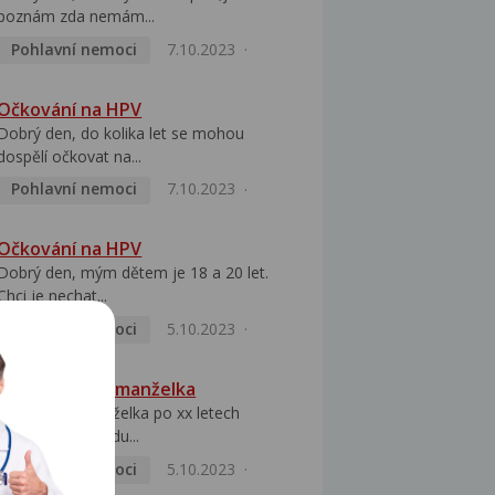
poznám zda nemám...
Pohlavní nemoci
7.10.2023
Očkování na HPV
Dobrý den, do kolika let se mohou
dospělí očkovat na...
Pohlavní nemoci
7.10.2023
Očkování na HPV
Dobrý den, mým dětem je 18 a 20 let.
Chci je nechat...
Pohlavní nemoci
5.10.2023
HPV pozitivní manželka
Dobrý den, manželka po xx letech
přivezla z Východu...
Pohlavní nemoci
5.10.2023