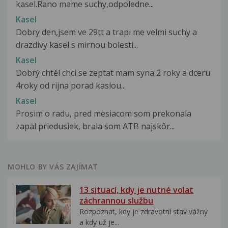
kasel.Rano mame suchy,odpoledne...
Kasel
Dobry den,jsem ve 29tt a trapi me velmi suchy a
drazdivy kasel s mirnou bolesti...
Kasel
Dobrý chtěl chci se zeptat mam syna 2 roky a dceru
4roky od rijna porad kaslou...
Kasel
Prosim o radu, pred mesiacom som prekonala
zapal priedusiek, brala som ATB najskôr...
MOHLO BY VÁS ZAJÍMAT
13 situací, kdy je nutné volat
záchrannou službu
Rozpoznat, kdy je zdravotní stav vážný
a kdy už je...