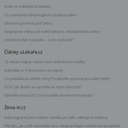
Stále se zvětšující bradavka
Co znamená nehomogenní struktura jater?
Občasné píchnutí pod žebry
Dyspepsie: Větry i při malé námaze, nepravidelná stolice
Zelený povlak na jazyku - co to může být?
Články uLékaře.cz
13 situací, kdy je nutné volat záchrannou službu
Stáhněte si: První pomoc do kapsy
Co pomáhá na oteklé nohy? Podpořte správné proudění lymfy
TEST: Jak dobře se vyznáte ve svých emocích?
Výsledky testu EQ: Co prozradil váš emoční kompas?
Žena-in.cz
Kvůli migréně jsem málem neměla ani děti, svěřuje se Helena
Pět tipů, jak začít dokonalé ráno. Nevynechejte snídani ani protažení