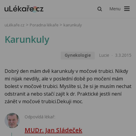
Menu
uLékaře.cz
Poradna lékaře
karunkuly
Karunkuly
Gynekologie
Lucie
3.3.2015
Dobrý den mám dvě karunkuly v močové trubici. Nikdy
mi nijak nevdily, ale v poslední době po močení mám
bolest v močové trubici. Myslíte si, že si je musím nechat
odstranit a nebo stačí zajít k dr. Praktické jestli není
zánět v močové trubici.Dekuji moc.
Odpovídá lékař:
MUDr. Jan Sládeček