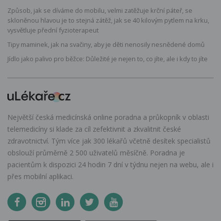
Způsob, jak se díváme do mobilu, velmi zatěžuje krční páteř, se
skloněnou hlavou je to stejná zátěž, jak se 40 kilovým pytlem na krku,
vysvětluje přední fyzioterapeut
Tipy maminek, jak na svačiny, aby je děti nenosily nesnědené domů
Jídlo jako palivo pro běžce: Důležité je nejen to, co jíte, ale i kdy to jíte
Největší česká medicínská online poradna a průkopník v oblasti
telemedicíny si klade za cíl zefektivnit a zkvalitnit české
zdravotnictví. Tým více jak 300 lékařů včetně desítek specialistů
obslouží průměrně 2 500 uživatelů měsíčně. Poradna je
pacientům k dispozici 24 hodin 7 dní v týdnu nejen na webu, ale i
přes mobilní aplikaci.