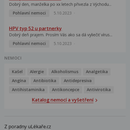
Dobrý den, manželka po xx letech přivezla z Východu...
Pohlavní nemoci
5.10.2023
HPV typ 52 u partnerky
Dobrý deň prajem. Prosím Vás ako sa dá vyliečiť vírus...
Pohlavní nemoci
5.10.2023
NEMOCI
Kašel
Alergie
Alkoholismus
Analgetika
Angína
Antibiotika
Antidepresiva
Antihistaminika
Antikoncepce
Antivirotika
Katalog nemocí a vyšetření
Z poradny uLékaře.cz