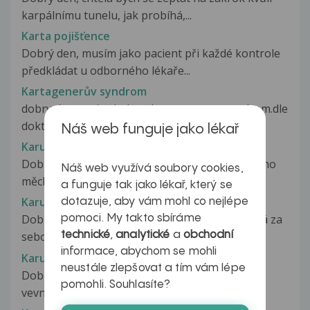
karpálnímu tunelu, jak probíhá,...
Karta pojišťence
Dobrý den, musím jako pacient při každé kontrole
předkládat u odborného lékaře...
Kartagenerův syndrom
dobry den, muj pritel ma kartageneruv syndrom.dle
doktoru a literatury vim...
Náš web funguje jako lékař
Karunkula
Dobrý den, často jsem trpěla na zánět močového
Náš web využívá soubory cookies,
měchýře, který byl vždy léčen...
a funguje tak jako lékař, který se
Karunkula
dotazuje, aby vám mohl co nejlépe
Dobrý den, můj dotaz se týká 11 leté dcerky. Má za
pomoci. My takto sbíráme
technické
,
analytické
a
obchodní
sebou už třetí operaci karunkuly...
informace, abychom se mohli
Karunkuly
neustále zlepšovat a tím vám lépe
Dobrý den, již druhý týden mě bolí po močení
pomohli. Souhlasíte?
vevnitř močové trubice. Bodava...