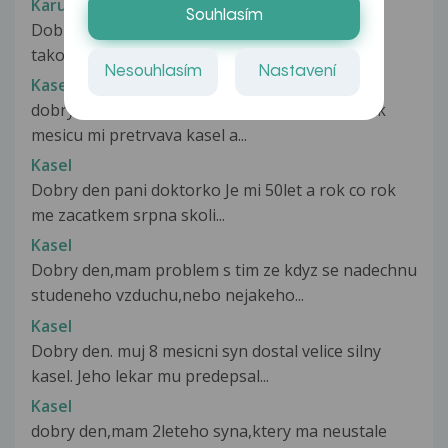
Karunkuly?
Souhlasím
Dobrý den již delší dobu mám v močové trubici
takový jako výstupupek. Nikdy...
Nesouhlasím
Nastavení
Kasel
dobry vecer rada bych se vas zeptala uz nekolik
mesicu mi pretrvava kasel a...
Kasel
Dobry den pani doktorko Je mi 50let a rok co rok
me zacatkem srpna skoli...
Kasel
Dobry den,mam problem s tim ze kdyz se nadechnu
studeneho vzduchu,nebo nejakeho...
Kasel
Dobry den. muj 8 mesicni syn dostal velice silny
kasel. Jeho lekar mu predepsal...
Kasel
dobry den,mam 2leteho syna,ktery ma neustale