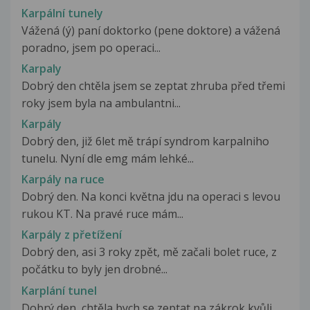
Karpální tunely
Vážená (ý) paní doktorko (pene doktore) a vážená
poradno, jsem po operaci...
Karpaly
Dobrý den chtěla jsem se zeptat zhruba před třemi
roky jsem byla na ambulantni...
Karpály
Dobrý den, již 6let mě trápí syndrom karpalniho
tunelu. Nyní dle emg mám lehké...
Karpály na ruce
Dobrý den. Na konci května jdu na operaci s levou
rukou KT. Na pravé ruce mám...
Karpály z přetížení
Dobrý den, asi 3 roky zpět, mě začali bolet ruce, z
počátku to byly jen drobné...
Karplání tunel
Dobrý den, chtěla bych se zeptat na zákrok kvůli