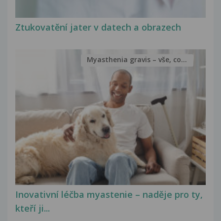
Ztukovatění jater v datech a obrazech
Myasthenia gravis – vše, co...
Inovativní léčba myastenie – naděje pro ty,
kteří ji...