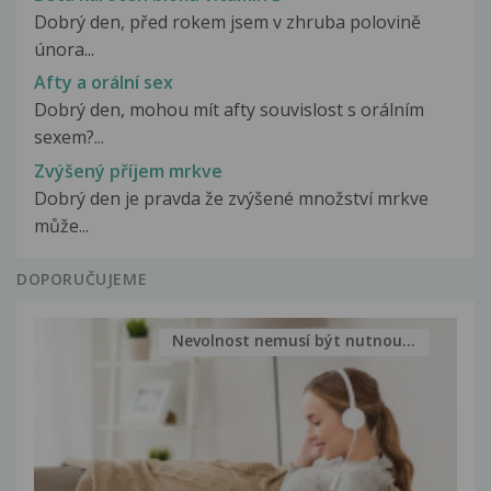
Dobrý den, před rokem jsem v zhruba polovině
února...
Afty a orální sex
Dobrý den, mohou mít afty souvislost s orálním
sexem?...
Zvýšený příjem mrkve
Dobrý den je pravda že zvýšené množství mrkve
může...
DOPORUČUJEME
Nevolnost nemusí být nutnou...