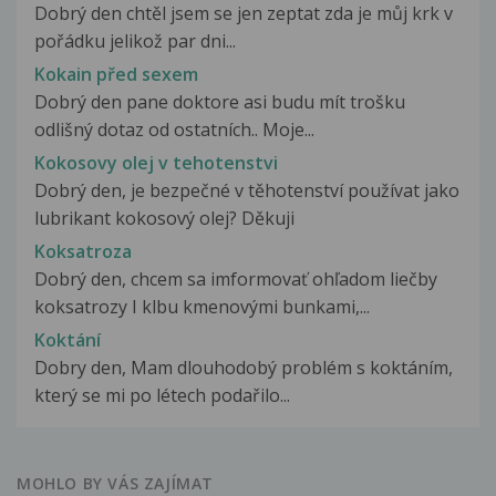
Dobrý den chtěl jsem se jen zeptat zda je můj krk v
pořádku jelikož par dni...
Kokain před sexem
Dobrý den pane doktore asi budu mít trošku
odlišný dotaz od ostatních.. Moje...
Kokosovy olej v tehotenstvi
Dobrý den, je bezpečné v těhotenství používat jako
lubrikant kokosový olej? Děkuji
Koksatroza
Dobrý den, chcem sa imformovať ohľadom liečby
koksatrozy I klbu kmenovými bunkami,...
Koktání
Dobry den, Mam dlouhodobý problém s koktáním,
který se mi po létech podařilo...
MOHLO BY VÁS ZAJÍMAT