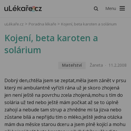
Menu
uLékaře.cz
Poradna lékaře
Kojení, beta karoten a solárium
Kojení, beta karoten a
solárium
Mateřství
Žaneta
11.2.2008
Dobrý den,chtěla jsem se zeptat,měla jsem zánět v prsu
který mi ambulantně vyřízli rána už je skoro zhojená
jen není ještě na povrchu zcela zhojená,mohu s tím do
solária už ted nebo ještě mám počkat až se to úplně
zahojí a nebude tam strup a zhnědne mi ta jizva nebo
zůstane bílá a nepřijdu tím o mléko,ještě jedna otázka
mám dva měsíce starou dceru a jsem plně kojící a mohu