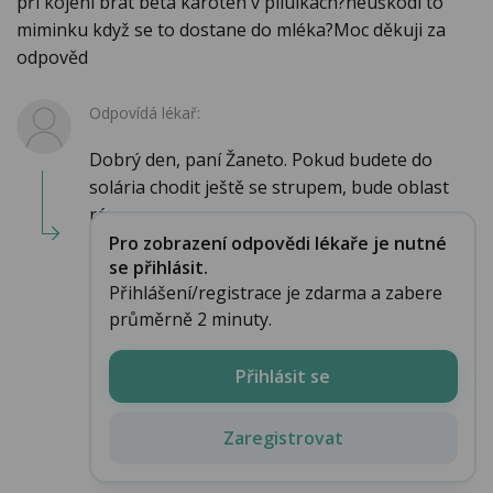
při kojení brát beta karoten v pilulkách?neuškodí to
miminku když se to dostane do mléka?Moc děkuji za
odpověd
Odpovídá lékař:
Dobrý den, paní Žaneto. Pokud budete do
solária chodit ještě se strupem, bude oblast
rány po ...
Pro zobrazení odpovědi lékaře je nutné
se přihlásit.
Přihlášení/registrace je zdarma a zabere
průměrně 2 minuty.
Přihlásit se
Zaregistrovat