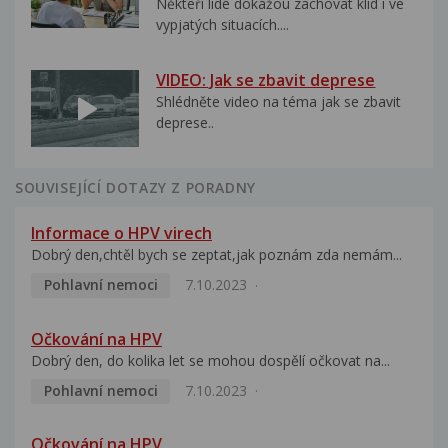
Někteří lidé dokážou zachovat klid i ve
vypjatých situacích....
VIDEO: Jak se zbavit deprese
Shlédněte video na téma jak se zbavit
deprese..
SOUVISEJÍCÍ DOTAZY Z PORADNY
Informace o HPV virech
Dobrý den,chtěl bych se zeptat,jak poznám zda nemám...
Pohlavní nemoci
7.10.2023
Očkování na HPV
Dobrý den, do kolika let se mohou dospělí očkovat na...
Pohlavní nemoci
7.10.2023
Očkování na HPV