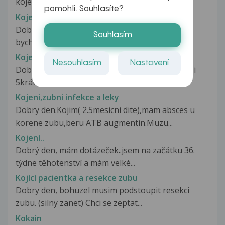
kojení užívat B-Komplex Zentiva-v...
pomohli. Souhlasíte?
Kojení, únava, mravenčení různě po těle
Dobrý den pane doktore/paní doktorko, chtěla
Souhlasím
bych se poradit, zda může chronické...
Kojení, únava, vitamín D
Nesouhlasím
Nastavení
Dobrý den, už přes rok syna kojím (někdy stále i
5krát za den) a snažím se...
Kojeni,zubni infekce a leky
Dobry den.Kojim( 2.5mesicni dite),mam absces u
korene zubu,beru ATB augmentin.Muzu...
Kojení..
Dobrý den, mám dotázeček..jsem na začátku 36.
týdne těhotenství a mám velké...
Kojící pacientka a resekce zubu
Dobry den, bohuzel musim podstoupit resekci
zubu. (silny zanet) Chci se zeptat...
Kokain