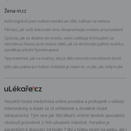
Žena-in.cz
Kvůli migréně jsem málem neměla ani děti, svěřuje se Helena
Pět tipů, jak začít dokonalé ráno. Nevynechejte snídani ani protažení
Způsob, jak se díváme do mobilu, velmi zatěžuje krční páteř, se
skloněnou hlavou je to stejná zátěž, jak se 40 kilovým pytlem na krku,
vysvětluje přední fyzioterapeut
Tipy maminek, jak na svačiny, aby je děti nenosily nesnědené domů
Jídlo jako palivo pro běžce: Důležité je nejen to, co jíte, ale i kdy to jíte
Největší česká medicínská online poradna a průkopník v oblasti
telemedicíny si klade za cíl zefektivnit a zkvalitnit české
zdravotnictví. Tým více jak 300 lékařů včetně desítek specialistů
obslouží průměrně 2 500 uživatelů měsíčně. Poradna je
pacientům k dispozici 24 hodin 7 dní v týdnu nejen na webu, ale i