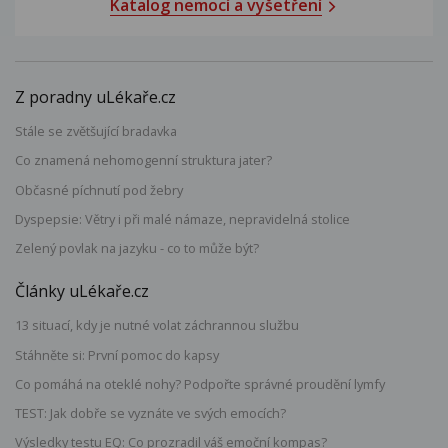
Katalog nemocí a vyšetření
Z poradny uLékaře.cz
Stále se zvětšující bradavka
Co znamená nehomogenní struktura jater?
Občasné píchnutí pod žebry
Dyspepsie: Větry i při malé námaze, nepravidelná stolice
Zelený povlak na jazyku - co to může být?
Články uLékaře.cz
13 situací, kdy je nutné volat záchrannou službu
Stáhněte si: První pomoc do kapsy
Co pomáhá na oteklé nohy? Podpořte správné proudění lymfy
TEST: Jak dobře se vyznáte ve svých emocích?
Výsledky testu EQ: Co prozradil váš emoční kompas?