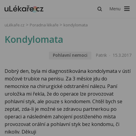
Menu
uLékaře.cz
Poradna lékaře
kondylomata
Kondylomata
Pohlavní nemoci
Patrik
15.3.2017
Dobrý den, byla mi diagnostikována kondolymata v ústí
močové trubice na penisu. Za 3 měsíce jdu do
nemocnice na chirurgické odstranění nálezu. Paní
uroložka mi řekla, že do operace lze provozovat
pohlavní styk, ale pouze s kondomem. Chtěl bych se
zeptat, zda-li je možné se zdravou partnerkou po
operaci a následném zahojení postiženého místa
provozovat orální a pohlavní styk bez kondomu, či
nikoliv. Děkuji