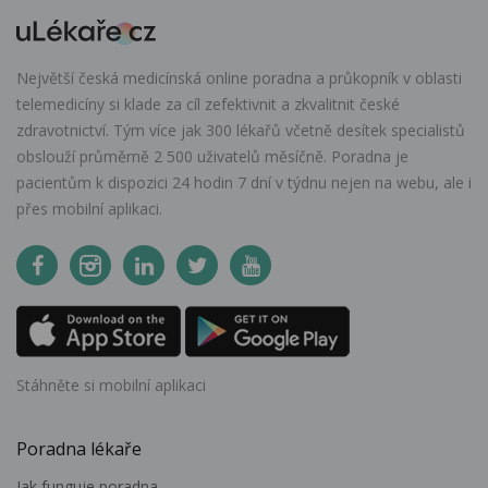
Největší česká medicínská online poradna a průkopník v oblasti
telemedicíny si klade za cíl zefektivnit a zkvalitnit české
zdravotnictví. Tým více jak 300 lékařů včetně desítek specialistů
obslouží průměrně 2 500 uživatelů měsíčně. Poradna je
pacientům k dispozici 24 hodin 7 dní v týdnu nejen na webu, ale i
přes mobilní aplikaci.
Stáhněte si mobilní aplikaci
Poradna lékaře
Jak funguje poradna