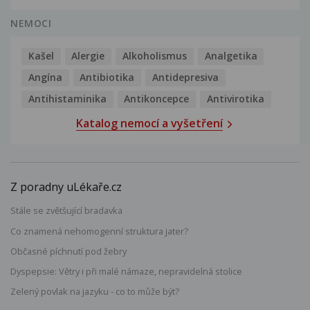
NEMOCI
Kašel
Alergie
Alkoholismus
Analgetika
Angína
Antibiotika
Antidepresiva
Antihistaminika
Antikoncepce
Antivirotika
Katalog nemocí a vyšetření
Z poradny uLékaře.cz
Stále se zvětšující bradavka
Co znamená nehomogenní struktura jater?
Občasné píchnutí pod žebry
Dyspepsie: Větry i při malé námaze, nepravidelná stolice
Zelený povlak na jazyku - co to může být?