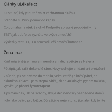
Články uLékaře.cz
13 situací, kdy je nutné volat záchrannou službu
Stáhněte si: První pomoc do kapsy
Co pomáhá na oteklé nohy? Podpořte správné proudění lymfy
TEST: Jak dobře se vyznáte ve svých emocích?
Výsledky testu EQ: Co prozradil váš emoční kompas?
Žena-in.cz
Kvůli migréně jsem málem neměla ani děti, svěřuje se Helena
Pět tipů, jak začít dokonalé ráno. Nevynechejte snídani ani protažení
Způsob, jak se díváme do mobilu, velmi zatěžuje krční páteř, se
skloněnou hlavou je to stejná zátěž, jak se 40 kilovým pytlem na krku,
vysvětluje přední fyzioterapeut
Tipy maminek, jak na svačiny, aby je děti nenosily nesnědené domů
Jídlo jako palivo pro běžce: Důležité je nejen to, co jíte, ale i kdy to jíte