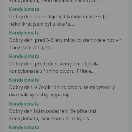
kondylomata, nebo nemusím mít strach:...
Kondylomata
Dobrý den.Jak se dají léčit kondylomata??? Již
několikrát jsem byl u lékaře,...
Kondylomata
Dobry den, pred 5-6 lety mi byl zjisten v tele hpv vir.
Tady jsem cetla, ze...
Kondylomata
Dobrý den, před půl rokem jsem objevila
kondylomata u řitního otvoru. Přítele...
Kondylomata
Dobry den. V Okoli ritniho otvoru se mi vytvorily
dva male vyrustky. Vypadaji...
Kondylomata
Dobrý den Mám podezření, že přítel má
kondylomata, jsme spolu tři roky a s...
Kondylomata