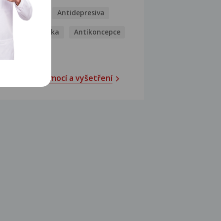
Antibiotika
Antidepresiva
Antihistaminika
Antikoncepce
Antivirotika
Katalog nemocí a vyšetření