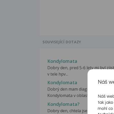
SOUVISEJÍCÍ DOTAZY
Kondylomata
Dobry den, pred 5-6 lety mi byl zjis
v tele hpv...
Kondylomata
Náš we
Dobrý den mam diagnostikovana
Kondylomata v oblasti...
Náš web
tak jako
Kondylomata?
mohl co
Dobry den, chtela jsem se zeptat z