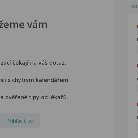
SO
žeme vám
izací čekají na váš dotaz.
nci s chytrým kalendářem.
a ověřené tipy od lékařů.
Přihlásit se