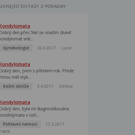
UVISEJÍCÍ DOTAZY Z PORADNY
Kondylomata
Dobrý den,přes 5let se snažím zbavit
kondylomat vně...
Gynekologie
20.4.2017
Lucie
Kondylomata
Dobrý den, jsem s přítelem rok. Přede
mnou měl styk...
Kožní obtíže
5.4.2017
Denisa
Kondylomata
Dobrý den, byla mi diagnostikována
kondolymata v ústí...
Pohlavní nemoci
15.3.2017
Patrik