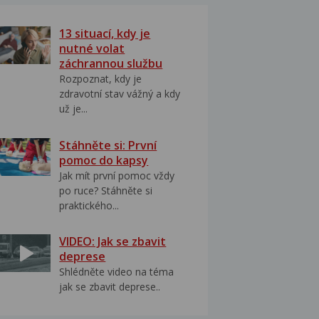
13 situací, kdy je
nutné volat
záchrannou službu
Rozpoznat, kdy je
zdravotní stav vážný a kdy
už je...
Stáhněte si: První
pomoc do kapsy
Jak mít první pomoc vždy
po ruce? Stáhněte si
praktického...
VIDEO: Jak se zbavit
deprese
Shlédněte video na téma
jak se zbavit deprese..