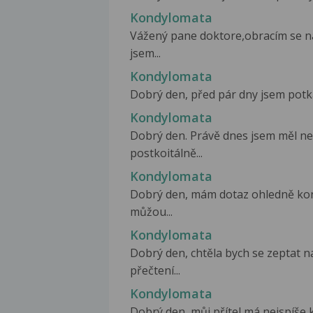
Kondylomata
Vážený pane doktore,obracím se na
jsem...
Kondylomata
Dobrý den, před pár dny jsem potkal
Kondylomata
Dobrý den. Právě dnes jsem měl ne
postkoitálně...
Kondylomata
Dobrý den, mám dotaz ohledně kon
můžou...
Kondylomata
Dobrý den, chtěla bych se zeptat 
přečtení...
Kondylomata
Dobrý den, můj přítel má nejspíše k