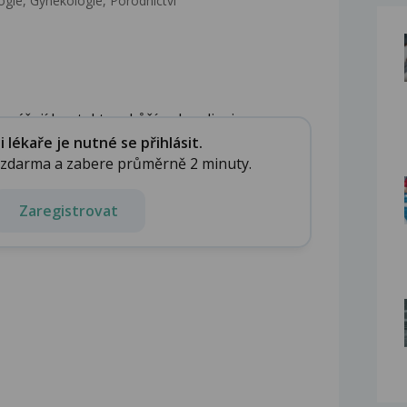
gie, Gynekologie, Porodnictví
nášejí kontaktem kůží nebo sliznic, ...
lékaře je nutné se přihlásit.
e zdarma a zabere průměrně 2 minuty.
Zaregistrovat