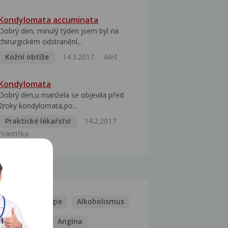
Kondylomata accuminata
Dobrý den, minulý týden jsem byl na
chirurgickém odstranění...
Kožní obtíže
14.3.2017
Aleš
Kondylomata
Dobrý den,u manžela se objevila před
2roky kondylomata,po...
Praktické lékařství
14.2.2017
Františka
MOCI
Kašel
Alergie
Alkoholismus
Analgetika
Angína