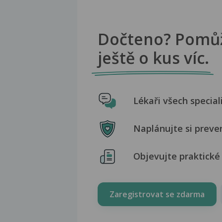
Dočteno? Pomů
ještě o kus víc.
Lékaři všech special
Naplánujte si preve
Objevujte praktické 
Zaregistrovat se zdarma