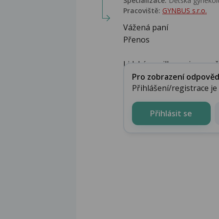
Specializace:
Dětská gynekolo
Pracoviště:
GYNBUS s.r.o.
Vážená paní
Přenos
Lidské papillomaviry se pře
Pro zobrazení odpovědi 
Přihlášení/registrace j
Přihlásit se