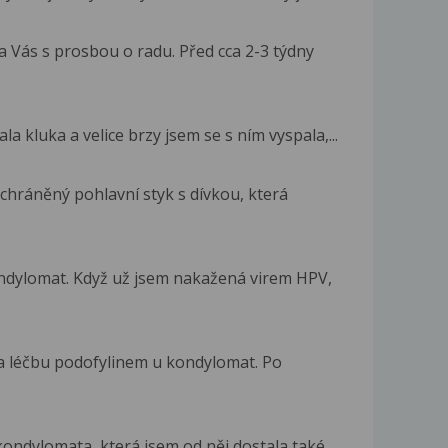
 Vás s prosbou o radu. Před cca 2-3 týdny
a kluka a velice brzy jsem se s ním vyspala,...
chráněný pohlavní styk s dívkou, která
dylomat. Když už jsem nakažená virem HPV,
na léčbu podofylinem u kondylomat. Po
ondylomata, která jsem od něj dostala také....