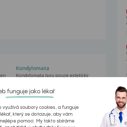
Kondylomata
ten
Kondylomata jsou pouze estetický
problém nebo je v...
Kondylomata
b funguje jako lékař
NE
Dobrý den, chtela bych se zeptat, jestli
jsou běžné...
 využívá soubory cookies, a funguje
 lékař, který se dotazuje, aby vám
Kondylomata v DÚ
 nejlépe pomoci. My takto sbíráme
da
Dobrý den, měl bych dotaz, jak