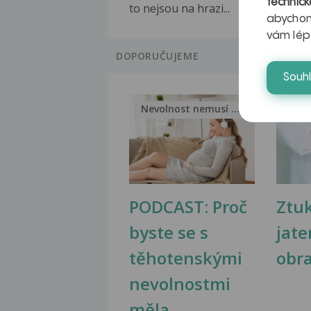
technick
to nejsou na hrazi...
abychom
vám lép
DOPORUČUJEME
Souh
Nevolnost nemusí být nutnou...
Jak 
PODCAST: Proč
Ztu
byste se s
jate
těhotenskými
obr
nevolnostmi
měla...