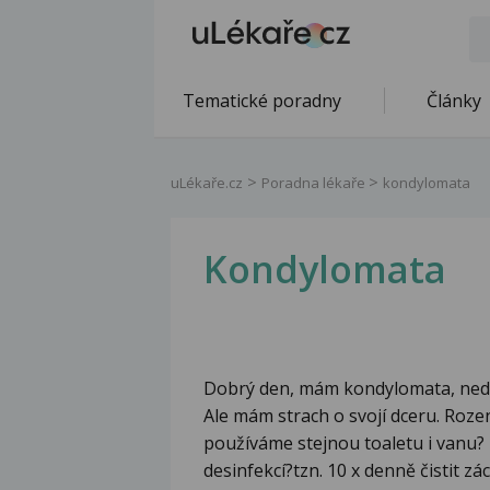
Tematické poradny
Články
uLékaře.cz
Poradna lékaře
kondylomata
Kondylomata
Dobrý den, mám kondylomata, nedáv
Ale mám strach o svojí dceru. Roze
používáme stejnou toaletu i vanu?
desinfekcí?tzn. 10 x denně čistit 