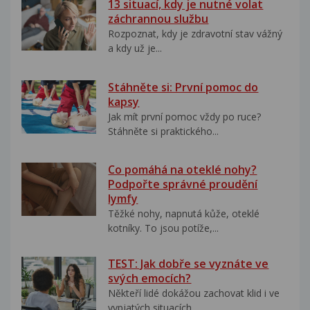
13 situací, kdy je nutné volat
záchrannou službu
Rozpoznat, kdy je zdravotní stav vážný
a kdy už je...
Stáhněte si: První pomoc do
kapsy
Jak mít první pomoc vždy po ruce?
Stáhněte si praktického...
Co pomáhá na oteklé nohy?
Podpořte správné proudění
lymfy
Těžké nohy, napnutá kůže, oteklé
kotníky. To jsou potíže,...
TEST: Jak dobře se vyznáte ve
svých emocích?
Někteří lidé dokážou zachovat klid i ve
vypjatých situacích....