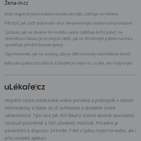
Žena-in.cz
Kvůli migréně jsem málem neměla ani děti, svěřuje se Helena
Pět tipů, jak začít dokonalé ráno. Nevynechejte snídani ani protažení
Způsob, jak se díváme do mobilu, velmi zatěžuje krční páteř, se
skloněnou hlavou je to stejná zátěž, jak se 40 kilovým pytlem na krku,
vysvětluje přední fyzioterapeut
Tipy maminek, jak na svačiny, aby je děti nenosily nesnědené domů
Jídlo jako palivo pro běžce: Důležité je nejen to, co jíte, ale i kdy to jíte
Největší česká medicínská online poradna a průkopník v oblasti
telemedicíny si klade za cíl zefektivnit a zkvalitnit české
zdravotnictví. Tým více jak 300 lékařů včetně desítek specialistů
obslouží průměrně 2 500 uživatelů měsíčně. Poradna je
pacientům k dispozici 24 hodin 7 dní v týdnu nejen na webu, ale i
přes mobilní aplikaci.