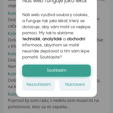
Náš web funguje jako lékař
objevilo na levé straně...
Kožní
Náš web využívá soubory cookies,
Dobry deň, chcem sa spytať čo je to za ekzem ???
a funguje tak jako lékař, který se
začalo sa to zväčšovat a...
dotazuje, aby vám mohl co nejlépe
Kožni
pomoci. My takto sbíráme
Dobry den,mam 4letou holčičku a ji se začalo dělat
technické
,
analytické
a
obchodní
informace, abychom se mohli
v třislech takove bradavičky...
neustále zlepšovat a tím vám lépe
Kožní
pomohli. Souhlasíte?
Dobrý den paní doktorka mi Diadnostikovala
Nemoc Lichen Planus postižena oblast...
Souhlasím
Kožní
Dobrý den, před 4mi dny se mi v oblasti pod prsy,
Nesouhlasím
Nastavení
na bocích a na krku objevily...
Kožní obtíže
Poprosil by som radu, v nedelu som musel ist na
pohotovost, lebo sa mi zapalila...