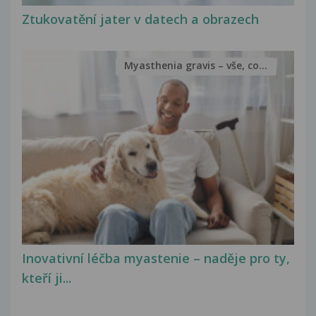
Ztukovatění jater v datech a obrazech
Myasthenia gravis – vše, co...
Inovativní léčba myastenie – naděje pro ty,
kteří ji...