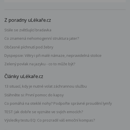
Z poradny uLékaře.cz
Stále se zvětšující bradavka
Co znamená nehomogenní struktura jater?
Občasné píchnutí pod žebry
Dyspepsie: Větry i při malé námaze, nepravidelná stolice
Zelený povlak na jazyku - co to může být?
Články uLékaře.cz
13 situací, kdy je nutné volat záchrannou službu
Stáhněte si: První pomoc do kapsy
Co pomáhá na oteklé nohy? Podpořte správné proudění lymfy
TEST: Jak dobře se vyznáte ve svých emocích?
Výsledky testu EQ: Co prozradil váš emoční kompas?