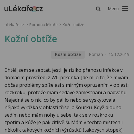
Menu
uLékaře.cz
Poradna lékaře
Kožní obtíže
Kožní obtíže
Kožní obtíže
Roman
15.12.2019
Chtěl jsem se zeptat, jestli je riziko přenosu infekce v
domácím prostředí z WC prkénka. Jde mi o to, že mívám
občas problémy spíše asi s mírným opruzením v oblasti
rozkroku, protože mám sedavé zaměstnání a nadváhu.
Nejedná se o nic, co by pálilo nebo se vyskytovala
nějaká vyrážka v oblasti třísel a šourku. Když dlouho
sedím nebo mám nohy u sebe, tak se v rozkroku
zpotím a kůže je pak citlivější. Mám v těchto místech i
několik takových kožních výrůstků (takových stopek).