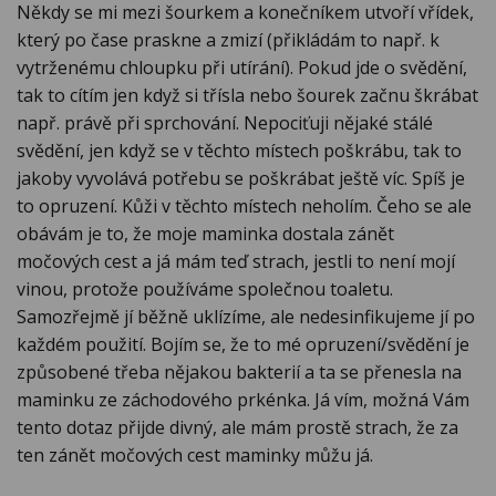
Někdy se mi mezi šourkem a konečníkem utvoří vřídek,
který po čase praskne a zmizí (přikládám to např. k
vytrženému chloupku při utírání). Pokud jde o svědění,
tak to cítím jen když si třísla nebo šourek začnu škrábat
např. právě při sprchování. Nepociťuji nějaké stálé
svědění, jen když se v těchto místech poškrábu, tak to
jakoby vyvolává potřebu se poškrábat ještě víc. Spíš je
to opruzení. Kůži v těchto místech neholím. Čeho se ale
obávám je to, že moje maminka dostala zánět
močových cest a já mám teď strach, jestli to není mojí
vinou, protože používáme společnou toaletu.
Samozřejmě jí běžně uklízíme, ale nedesinfikujeme jí po
každém použití. Bojím se, že to mé opruzení/svědění je
způsobené třeba nějakou bakterií a ta se přenesla na
maminku ze záchodového prkénka. Já vím, možná Vám
tento dotaz přijde divný, ale mám prostě strach, že za
ten zánět močových cest maminky můžu já.