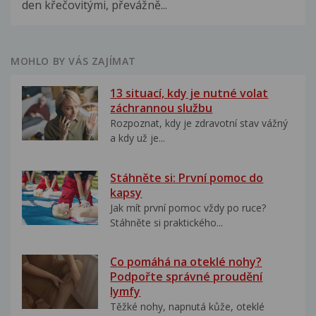
den křečovitými, převážně...
MOHLO BY VÁS ZAJÍMAT
13 situací, kdy je nutné volat
záchrannou službu
Rozpoznat, kdy je zdravotní stav vážný
a kdy už je...
Stáhněte si: První pomoc do
kapsy
Jak mít první pomoc vždy po ruce?
Stáhněte si praktického...
Co pomáhá na oteklé nohy?
Podpořte správné proudění
lymfy
Těžké nohy, napnutá kůže, oteklé