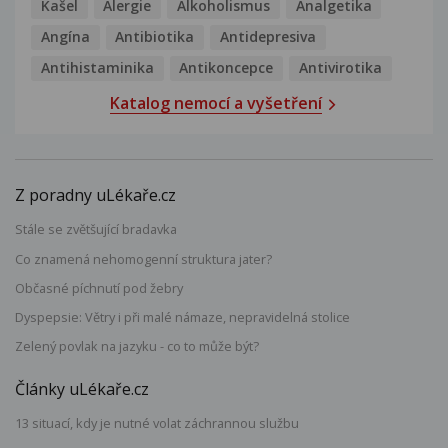
Kašel
Alergie
Alkoholismus
Analgetika
Angína
Antibiotika
Antidepresiva
Antihistaminika
Antikoncepce
Antivirotika
Katalog nemocí a vyšetření
Z poradny uLékaře.cz
Stále se zvětšující bradavka
Co znamená nehomogenní struktura jater?
Občasné píchnutí pod žebry
Dyspepsie: Větry i při malé námaze, nepravidelná stolice
Zelený povlak na jazyku - co to může být?
Články uLékaře.cz
13 situací, kdy je nutné volat záchrannou službu