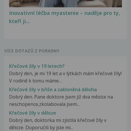
Inovativní léčba myastenie – naděje pro ty,
kteří ji...
VÍCE DOTAZŮ Z PORADNY
Křečové žíly v 19 letech?
Dobrý den, je mi 19 let a v lýtkách mám křečové žíly!
V rodině k tomu máme...
Křečové žíly v břiše a zakloněná děloha
Dobrý den. Pane doktore jsem již dva měsíce na
neschopence,zkolabovala jsem...
Křečové žíly v děloze
Dobrý den, doktorka mi zjistila křečové žíly v
děloze. Doporučili by jste mi...