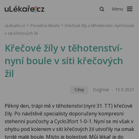
Menu
uLékaře.cz
Poradna lékaře
Křečové žíly v těhotenství- nyní boule
v síti křečových žil
Křečové žíly v těhotenství-
nyní boule v síti křečových
žil
Cévy
Dagmar
15.9.2021
Pěkný den, trápí mě v těhotenství (nyní 31. TT) křečové
žily. Po návštěvě specialisty doporučeny kompresní
stehenní punčochy a Cyclo3fort 1-0-1. Nyní se mi však v
ohybu pod kolenem v síti křečových žil utvořily na omak
tvrdé malé boule. Místo je bolestivé. Můj lékař je do