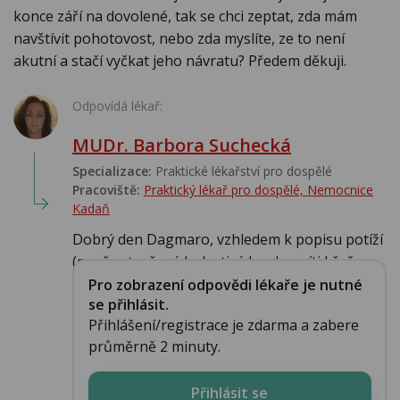
konce září na dovolené, tak se chci zeptat, zda mám
navštívit pohotovost, nebo zda myslíte, ze to není
akutní a stačí vyčkat jeho návratu? Předem děkuji.
Odpovídá lékař:
MUDr. Barbora Suchecká
Specializace:
Praktické lékařství pro dospělé
Pracoviště:
Praktický lékař pro dospělé, Nemocnice
Kadaň
Dobrý den Dagmaro, vzhledem k popisu potíží
(nově vytvořené bolestivé boule v síti křečov...
Pro zobrazení odpovědi lékaře je nutné
se přihlásit.
Přihlášení/registrace je zdarma a zabere
průměrně 2 minuty.
Přihlásit se