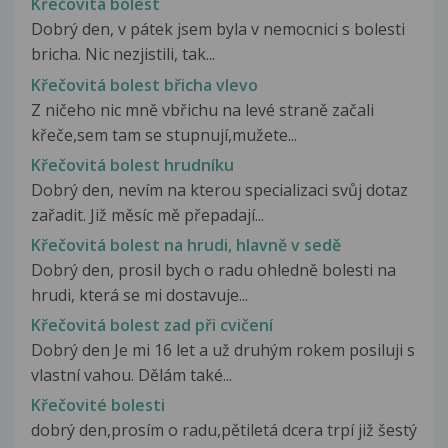
Křečovitá bolest
Dobrý den, v pátek jsem byla v nemocnici s bolesti
bricha. Nic nezjistili, tak...
Křečovitá bolest břicha vlevo
Z ničeho nic mně vbřichu na levé straně začali
křeče,sem tam se stupnují,mužete...
Křečovitá bolest hrudníku
Dobrý den, nevím na kterou specializaci svůj dotaz
zařadit. Již měsíc mě přepadají...
Křečovitá bolest na hrudi, hlavně v sedě
Dobrý den, prosil bych o radu ohledně bolesti na
hrudi, která se mi dostavuje...
Křečovitá bolest zad při cvičení
Dobrý den Je mi 16 let a už druhým rokem posiluji s
vlastní vahou. Dělám také...
Křečovité bolesti
dobrý den,prosím o radu,pětiletá dcera trpí již šestý