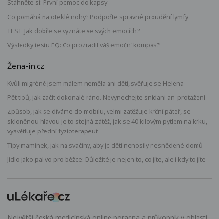
Stáhněte si: První pomoc do kapsy
Co pomáhá na oteklé nohy? Podpořte správné proudění lymfy
TEST: Jak dobře se vyznáte ve svých emocích?
Výsledky testu EQ: Co prozradil váš emoční kompas?
Žena-in.cz
Kvůli migréně jsem málem neměla ani děti, svěřuje se Helena
Pět tipů, jak začít dokonalé ráno. Nevynechejte snídani ani protažení
Způsob, jak se díváme do mobilu, velmi zatěžuje krční páteř, se
skloněnou hlavou je to stejná zátěž, jak se 40 kilovým pytlem na krku,
vysvětluje přední fyzioterapeut
Tipy maminek, jak na svačiny, aby je děti nenosily nesnědené domů
Jídlo jako palivo pro běžce: Důležité je nejen to, co jíte, ale i kdy to jíte
Největší česká medicínská online poradna a průkopník v oblasti