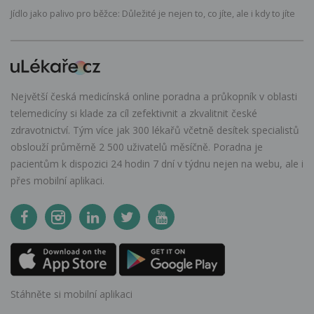
Jídlo jako palivo pro běžce: Důležité je nejen to, co jíte, ale i kdy to jíte
Největší česká medicínská online poradna a průkopník v oblasti
telemedicíny si klade za cíl zefektivnit a zkvalitnit české
zdravotnictví. Tým více jak 300 lékařů včetně desítek specialistů
obslouží průměrně 2 500 uživatelů měsíčně. Poradna je
pacientům k dispozici 24 hodin 7 dní v týdnu nejen na webu, ale i
přes mobilní aplikaci.
Stáhněte si mobilní aplikaci