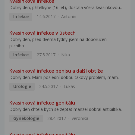
Kvasinková infekce
Dobrý den, přítelkyně (16 let), dostala včera kvasinkovou...
Infekce
14.6.2017
Antonín
Kvasinková infekce v ústech
Dobrý den, před dvěma týdny jsem na doporučení
plicního...
Infekce
27.5.2017
Nika
Kvasinková infekce penisu a další obtíže
Dobrý den. Mám poslední dobou takový problém, mám...
Urologie
24.5.2017
Lukáš
Kvasinková infekce genitálu
Dobry den chtela bych se zeptat manzel dobral antibiltika...
Gynekologie
28.4.2017
veronika
Kvasinková infekce genitálu