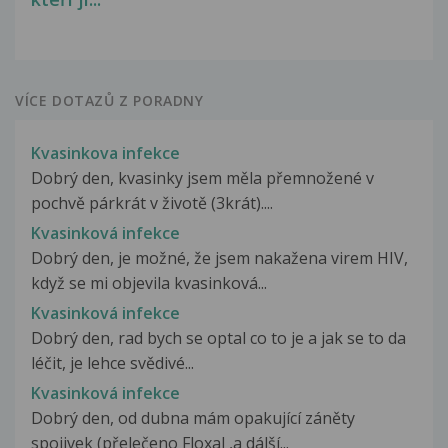
VÍCE DOTAZŮ Z PORADNY
Kvasinkova infekce
Dobrý den, kvasinky jsem měla přemnožené v
pochvě párkrát v životě (3krát)....
Kvasinková infekce
Dobrý den, je možné, že jsem nakažena virem HIV,
když se mi objevila kvasinková...
Kvasinková infekce
Dobrý den, rad bych se optal co to je a jak se to da
léčit, je lehce svědivé...
Kvasinková infekce
Dobrý den, od dubna mám opakující záněty
spojivek (přelečeno Floxal ,a dálší...