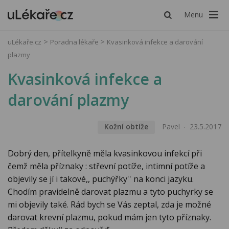
Menu
uLékaře.cz
Poradna lékaře
Kvasinková infekce a darování
plazmy
Kvasinková infekce a
darování plazmy
Kožní obtíže
Pavel
23.5.2017
Dobrý den, přítelkyně měla kvasinkovou infekcí při
čemž měla příznaky : střevní potíže, intimní potíže a
objevily se jí i takové,, puchýřky'' na konci jazyku.
Chodím pravidelně darovat plazmu a tyto puchyrky se
mi objevily také. Rád bych se Vás zeptal, zda je možné
darovat krevní plazmu, pokud mám jen tyto příznaky.