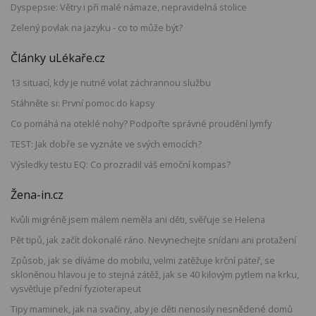
Dyspepsie: Větry i při malé námaze, nepravidelná stolice
Zelený povlak na jazyku - co to může být?
Články uLékaře.cz
13 situací, kdy je nutné volat záchrannou službu
Stáhněte si: První pomoc do kapsy
Co pomáhá na oteklé nohy? Podpořte správné proudění lymfy
TEST: Jak dobře se vyznáte ve svých emocích?
Výsledky testu EQ: Co prozradil váš emoční kompas?
Žena-in.cz
Kvůli migréně jsem málem neměla ani děti, svěřuje se Helena
Pět tipů, jak začít dokonalé ráno. Nevynechejte snídani ani protažení
Způsob, jak se díváme do mobilu, velmi zatěžuje krční páteř, se
skloněnou hlavou je to stejná zátěž, jak se 40 kilovým pytlem na krku,
vysvětluje přední fyzioterapeut
Tipy maminek, jak na svačiny, aby je děti nenosily nesnědené domů