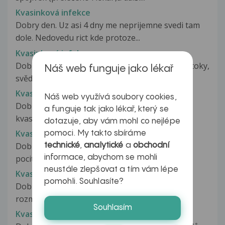
Kvasinková infekce
Dobry den. Uz asi 4 dny me neprijemne svedi tam
dole. Nedovedu rict kde protoze...
Kvasinková infekce
Dobrý den, trpím často kvasinkovou infekcí, výtoky,
Náš web funguje jako lékař
svědění atd. které léčím...
Kvasinková infekce - léčba?
Náš web využívá soubory cookies,
Dobrý den,už nějakou dobu se potýkám s
a funguje tak jako lékař, který se
kvasinkami v pochvě i zevně.Byla jsem...
dotazuje, aby vám mohl co nejlépe
Kvasinková infekce a bolesti břicha
pomoci. My takto sbíráme
Dobrý den paní doktorko, asi dva týdny jsem
technické
,
analytické
a
obchodní
informace, abychom se mohli
pociťovala silné bolesti podbříšku...
neustále zlepšovat a tím vám lépe
Kvasinková infekce a další
pomohli. Souhlasíte?
Dobrý den, v zimě jsem brala 2x antibiotika v
rozmezí cca 2 měsíců (dle testu...
Souhlasím
Kvasinková infekce a další