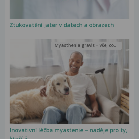
Ztukovatění jater v datech a obrazech
Myasthenia gravis – vše, co...
Inovativní léčba myastenie – naděje pro ty,
kteří ji...