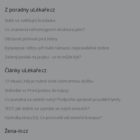
Z poradny uLékaře.cz
Stále se zvětšující bradavka
Co znamená nehomogenní struktura jater?
Občasné píchnutí pod žebry
Dyspepsie: Větry i při malé námaze, nepravidelná stolice
Zelený povlak na jazyku - co to může být?
Články uLékaře.cz
13 situací, kdy je nutné volat záchrannou službu
Stáhněte si: První pomoc do kapsy
Co pomáhá na oteklé nohy? Podpořte správné proudění lymfy
TEST: Jak dobře se vyznáte ve svých emocích?
Výsledky testu EQ: Co prozradil váš emoční kompas?
Žena-in.cz