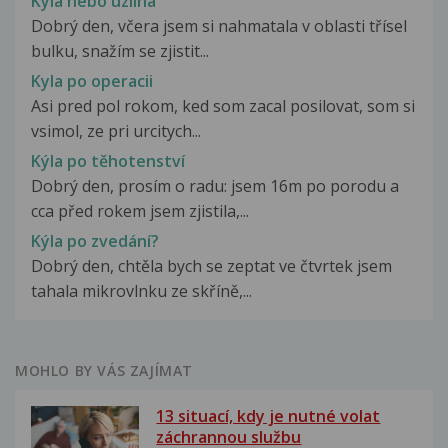
Kýla nebo uzlina
Dobrý den, včera jsem si nahmatala v oblasti třísel
bulku, snažím se zjistit...
Kyla po operacii
Asi pred pol rokom, ked som zacal posilovat, som si
vsimol, ze pri urcitych...
Kýla po těhotenství
Dobrý den, prosím o radu: jsem 16m po porodu a
cca před rokem jsem zjistila,...
Kýla po zvedání?
Dobrý den, chtěla bych se zeptat ve čtvrtek jsem
tahala mikrovlnku ze skříně,...
MOHLO BY VÁS ZAJÍMAT
13 situací, kdy je nutné volat
záchrannou službu