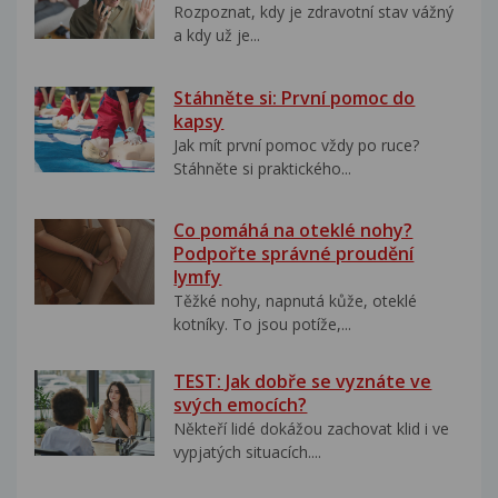
Rozpoznat, kdy je zdravotní stav vážný
a kdy už je...
Stáhněte si: První pomoc do
kapsy
Jak mít první pomoc vždy po ruce?
Stáhněte si praktického...
Co pomáhá na oteklé nohy?
Podpořte správné proudění
lymfy
Těžké nohy, napnutá kůže, oteklé
kotníky. To jsou potíže,...
TEST: Jak dobře se vyznáte ve
svých emocích?
Někteří lidé dokážou zachovat klid i ve
vypjatých situacích....