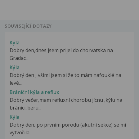
SOUVISEJÍCÍ DOTAZY
Kýla
Dobry den,dnes jsem prijel do chorvatska na
Gradac...
Kýla
Dobrý den , všiml jsem si že to mám nafouklé na
levé...
Brániční kýla a reflux
Dobrý večer,mam refluxní chorobu jícnu ,kýlu na
bránici..beru...
Kýla
Dobrý den, po prvním porodu (akutní sekce) se mi
vytvořila...