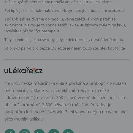
Kvůli migréně jsem málem neměla ani děti, svěřuje se Helena
Pět tipů, jak začít dokonalé ráno. Nevynechejte snídani ani protažení
Způsob, jak se díváme do mobilu, velmi zatěžuje krční páteř, se
skloněnou hlavou je to stejná zátěž, jak se 40 kilovým pytlem na krku,
vysvětluje přední fyzioterapeut
Tipy maminek, jak na svačiny, aby je děti nenosily nesnědené domů
Jídlo jako palivo pro běžce: Důležité je nejen to, co jíte, ale i kdy to jíte
Největší česká medicínská online poradna a průkopník v oblasti
telemedicíny si klade za cíl zefektivnit a zkvalitnit české
zdravotnictví. Tým více jak 300 lékařů včetně desítek specialistů
obslouží průměrně 2 500 uživatelů měsíčně. Poradna je
pacientům k dispozici 24 hodin 7 dní v týdnu nejen na webu, ale i
přes mobilní aplikaci.