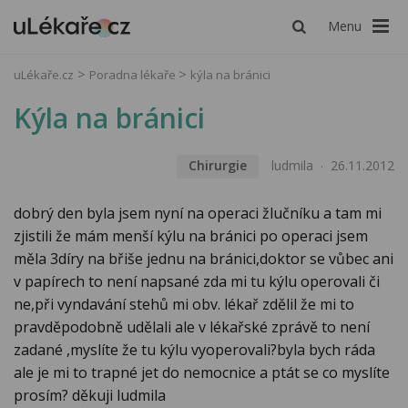
Menu
uLékaře.cz
Poradna lékaře
kýla na bránici
Kýla na bránici
Chirurgie
ludmila
26.11.2012
dobrý den byla jsem nyní na operaci žlučníku a tam mi
zjistili že mám menší kýlu na bránici po operaci jsem
měla 3díry na břiše jednu na bránici,doktor se vůbec ani
v papírech to není napsané zda mi tu kýlu operovali či
ne,při vyndavání stehů mi obv. lékař zdělil že mi to
pravděpodobně udělali ale v lékařské zprávě to není
zadané ,myslíte že tu kýlu vyoperovali?byla bych ráda
ale je mi to trapné jet do nemocnice a ptát se co myslíte
prosím? děkuji ludmila