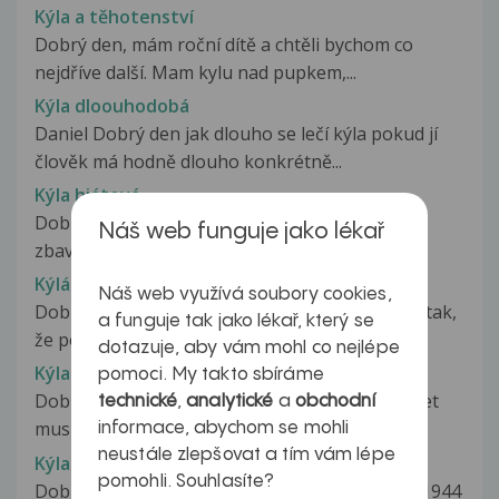
Kýla a těhotenství
Dobrý den, mám roční dítě a chtěli bychom co
nejdříve další. Mam kylu nad pupkem,...
Kýla dloouhodobá
Daniel Dobrý den jak dlouho se lečí kýla pokud jí
člověk má hodně dlouho konkrétně...
Kýla hiátová
Dobrý den. Ráda bych znala názor na možnost
Náš web funguje jako lékař
zbavení se nepříjemných příznaků...
Kýlá hiátová
Náš web využívá soubory cookies,
Dobrý den, k zaslané příloze. Znamená to tedy tak,
a funguje tak jako lékař, který se
že pokud se u Gastroskopie...
dotazuje, aby vám mohl co nejlépe
Kýla jícnu
pomoci. My takto sbíráme
Dobrý den má mamka má kýlu na jícnu je jí 64 let
technické
,
analytické
a
obchodní
musí na operaci do Prahy mám...
informace, abychom se mohli
neustále zlepšovat a tím vám lépe
Kýla na břiše
pomohli. Souhlasíte?
Dobrý den -mám dotaz ohledně mé matky nar.1944