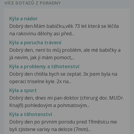
VÍCE DOTAZŮ Z PORADNY
Kýla a nádor
Dobrý den.Mám babičku,věk 73 let která se léčila
na rakovinu dělohy asi před...
Kýla a porucha trávení
Dobrý den, není to můj problém, ale mé babičky a
já nevím, jak ji mám pomoct,...
Kýla a problemy a těhotenství
Dobrý den chtěla bych se zeptat. 3x jsem byla na
operaci triselne kyle. 2x na...
Kýla a sport
Dobrý den, dnes mi pan doktor (chirurg doc. MUDr.
Knajfl) pohledovým a pohmatovým...
Kýla a těhotenství
Dobry den po prvnim porodu pred 19měsicu me
byli zjistene varixy na deloze (7mm)...