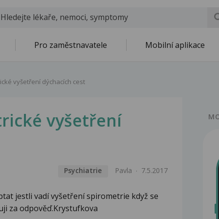
Pro zaměstnavatele
Mobilní aplikace
ické vyšetření dýchacích cest
rické vyšetření
MO
Psychiatrie
Pavla
7.5.2017
tat jestli vadí vyšetření spirometrie když se
uji za odpověď.Krystufkova