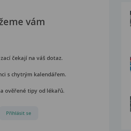
žeme vám
izací čekají na váš dotaz.
nci s chytrým kalendářem.
a ověřené tipy od lékařů.
Přihlásit se