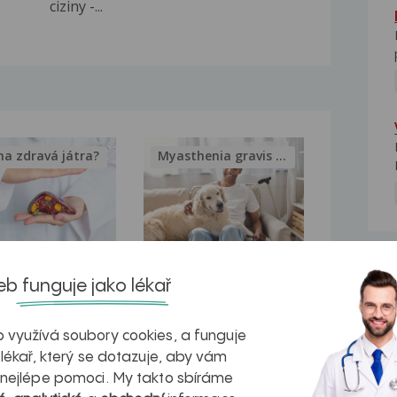
ciziny -...
na zdravá játra?
Myasthenia gravis – vše, co...
NE
kovatění
Inovativní
b funguje jako lékař
r v datech a
léčba
 využívá soubory cookies, a funguje
azech
myastenie –
 lékař, který se dotazuje, aby vám
naděje pro ty,
 nejlépe pomoci. My takto sbíráme