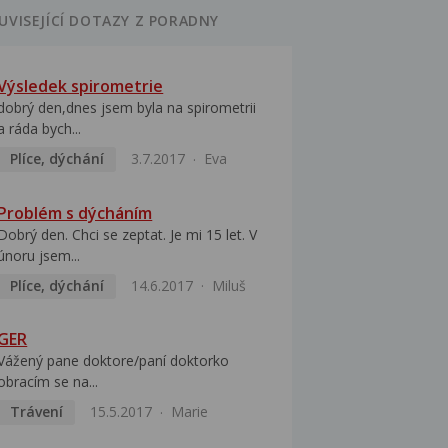
UVISEJÍCÍ DOTAZY Z PORADNY
Výsledek spirometrie
dobrý den,dnes jsem byla na spirometrii
a ráda bych...
Plíce, dýchání
3.7.2017
Eva
Problém s dýcháním
Dobrý den. Chci se zeptat. Je mi 15 let. V
únoru jsem...
Plíce, dýchání
14.6.2017
Miluš
GER
Vážený pane doktore/paní doktorko
obracím se na...
Trávení
15.5.2017
Marie