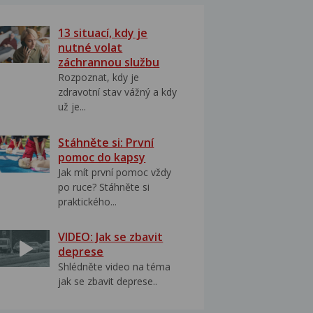
13 situací, kdy je
nutné volat
záchrannou službu
Rozpoznat, kdy je
zdravotní stav vážný a kdy
už je...
Stáhněte si: První
pomoc do kapsy
Jak mít první pomoc vždy
po ruce? Stáhněte si
praktického...
VIDEO: Jak se zbavit
deprese
Shlédněte video na téma
jak se zbavit deprese..