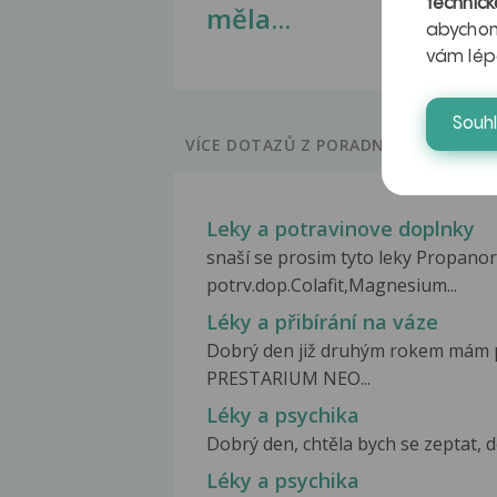
technick
měla...
abychom
vám lép
Souh
VÍCE DOTAZŮ Z PORADNY
Leky a potravinove doplnky
snaší se prosim tyto leky Propano
potrv.dop.Colafit,Magnesium...
Léky a přibírání na váze
Dobrý den již druhým rokem mám
PRESTARIUM NEO...
Léky a psychika
Dobrý den, chtěla bych se zeptat, do
Léky a psychika