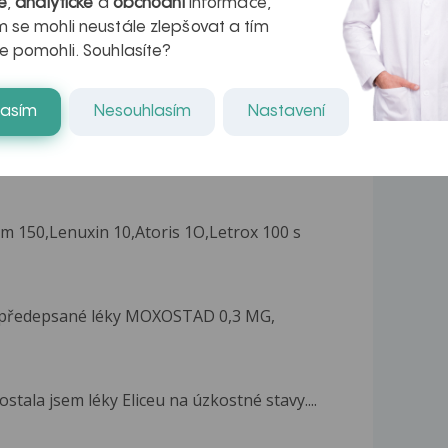
é
,
analytické
a
obchodní
informace,
kteří ji...
 se mohli neustále zlepšovat a tím
e pomohli. Souhlasíte?
lasím
Nesouhlasím
Nastavení
rm 150,Lenuxin 10,Atoris 1O,Letrox 100 s
 předepsané léky MOXOSTAD 0,3 MG,
stala jsem léky Eliceu na úzkostné stavy....