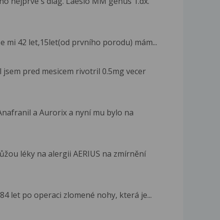
no nejprve s diag. Laesio MM genus 1.dx.
e mi 42 let,15let(od prvního porodu) mám...
l jsem pred mesicem rivotril 0.5mg vecer
Anafranil a Aurorix a nyní mu bylo na
žou léky na alergii AERIUS na zmírnění
 84 let po operaci zlomené nohy, která je...