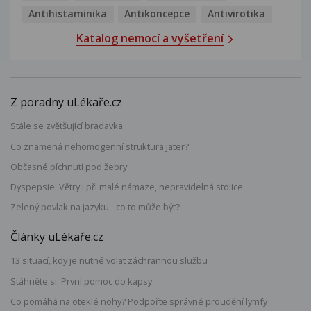
Antihistaminika
Antikoncepce
Antivirotika
Katalog nemocí a vyšetření
Z poradny uLékaře.cz
Stále se zvětšující bradavka
Co znamená nehomogenní struktura jater?
Občasné píchnutí pod žebry
Dyspepsie: Větry i při malé námaze, nepravidelná stolice
Zelený povlak na jazyku - co to může být?
Články uLékaře.cz
13 situací, kdy je nutné volat záchrannou službu
Stáhněte si: První pomoc do kapsy
Co pomáhá na oteklé nohy? Podpořte správné proudění lymfy