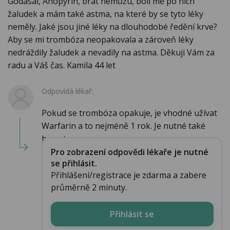
Godasal, Anopyrin, brát nemůžu, bolí mě po nich
žaludek a mám také astma, na které by se tyto léky
neměly. Jaké jsou jiné léky na dlouhodobé ředění krve?
Aby se mi trombóza neopakovala a zároveň léky
nedráždily žaludek a nevadily na astma. Děkuji Vám za
radu a Váš čas. Kamila 44 let
Odpovídá lékař:
Pokud se trombóza opakuje, je vhodné užívat
Warfarin a to nejméně 1 rok. Je nutné také
hemat...
Pro zobrazení odpovědi lékaře je nutné
se přihlásit.
Přihlášení/registrace je zdarma a zabere
průměrně 2 minuty.
Přihlásit se