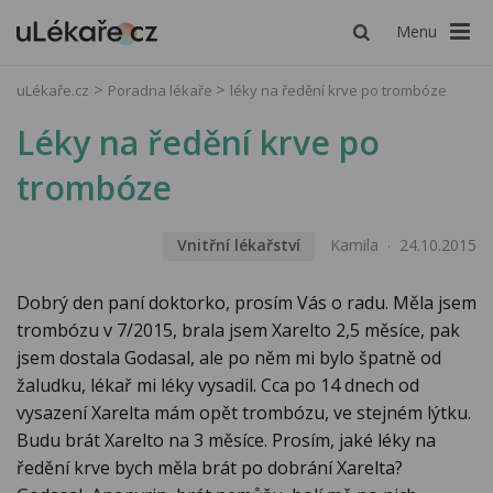
Menu
uLékaře.cz
Poradna lékaře
léky na ředění krve po trombóze
Léky na ředění krve po
trombóze
Vnitřní lékařství
Kamila
24.10.2015
Dobrý den paní doktorko, prosím Vás o radu. Měla jsem
trombózu v 7/2015, brala jsem Xarelto 2,5 měsíce, pak
jsem dostala Godasal, ale po něm mi bylo špatně od
žaludku, lékař mi léky vysadil. Cca po 14 dnech od
vysazení Xarelta mám opět trombózu, ve stejném lýtku.
Budu brát Xarelto na 3 měsíce. Prosím, jaké léky na
ředění krve bych měla brát po dobrání Xarelta?