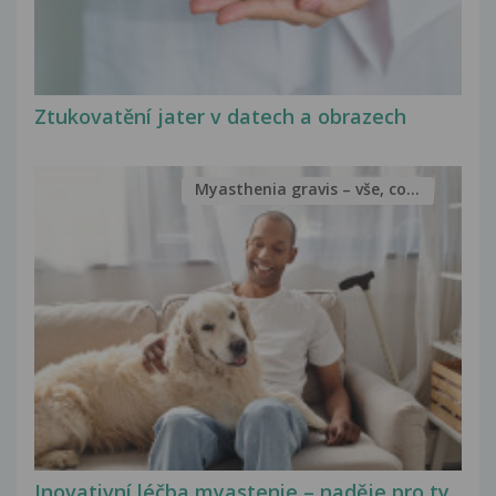
Ztukovatění jater v datech a obrazech
Myasthenia gravis – vše, co...
Inovativní léčba myastenie – naděje pro ty,