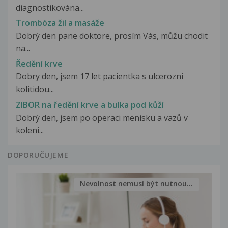
diagnostikována...
Trombóza žil a masáže
Dobrý den pane doktore, prosím Vás, můžu chodit
na...
Ředění krve
Dobry den, jsem 17 let pacientka s ulcerozni
kolitidou...
ZIBOR na ředění krve a bulka pod kůží
Dobrý den, jsem po operaci menisku a vazů v
koleni...
DOPORUČUJEME
Nevolnost nemusí být nutnou...