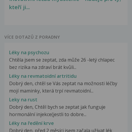
kteří ji...
VÍCE DOTAZŮ Z PORADNY
Léky na psychozu
Chtěla jsem se zeptat, zda může 26 -letý chlapec
bez rizika na zdraví brát kvůli...
Léky na revmatoidní artritidu
Dobrý den, chtěl se Vás zeptat na možnosti léčby
mojí maminky, která trpí revmatoidní...
Leky na rust
Dobrý den, Chtěl bych se zeptat jak funguje
hormonální injekce(jestli to dobre...
Léky na ředění krve
Dobrý den, před 2 měsíci jsem začala užívat lék