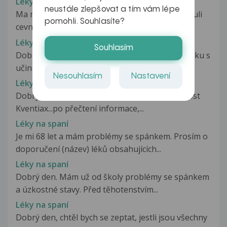
Léky na ředění krve a vitamíny
neustále zlepšovat a tím vám lépe
Ma matka uživa prašky na rozpoušťeni krve kvuli
pomohli. Souhlasíte?
cevnich problemu.Koupil jsem...
Léky na snížení KT
Souhlasím
Dobrý den. Který z léků na snížení vysokého tlaku s
učinou látkou TELMISARTAN...
Nesouhlasím
Nastavení
Léky na spánek
Dobrý den, lékař napsal manželovi na nespavost
Kventiax...po přečtení informace,...
Léky na spaní
Je mi 68 let a mám problémy se spánkem. Prosím o
doporučení (název) léků obsahujících...
Léky na spaní
Dobrý den. Mám už od školy problémy se spánkem
a úzkostné stavy. Před těhotenstvím...
Léky na spaní
Dobrý den, chtěl bych se zeptat, jestli jsou všechny