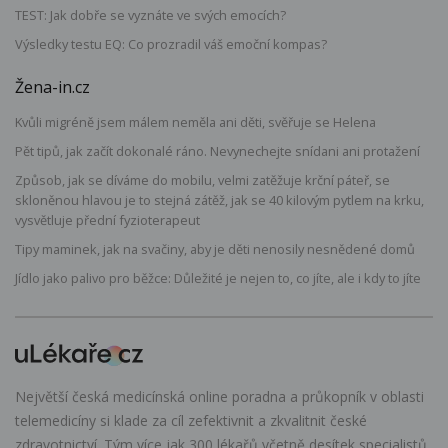
TEST: Jak dobře se vyznáte ve svých emocích?
Výsledky testu EQ: Co prozradil váš emoční kompas?
Žena-in.cz
Kvůli migréně jsem málem neměla ani děti, svěřuje se Helena
Pět tipů, jak začít dokonalé ráno. Nevynechejte snídani ani protažení
Způsob, jak se díváme do mobilu, velmi zatěžuje krční páteř, se
skloněnou hlavou je to stejná zátěž, jak se 40 kilovým pytlem na krku,
vysvětluje přední fyzioterapeut
Tipy maminek, jak na svačiny, aby je děti nenosily nesnědené domů
Jídlo jako palivo pro běžce: Důležité je nejen to, co jíte, ale i kdy to jíte
Největší česká medicínská online poradna a průkopník v oblasti
telemedicíny si klade za cíl zefektivnit a zkvalitnit české
zdravotnictví. Tým více jak 300 lékařů včetně desítek specialistů