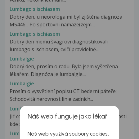
Lumbago s ischiasem
Dobrý den, u neorologa mi byl zjištěna diagnoza
M5446... Po sportovní námaze(zejm....
Lumbago s ischiasem
Dobrý den mému švagrovi diagnostikovali
lumbago s ischiasem, cvičí pravidelně...
Lumbalgie
Dobrý den, prosím o radu. Byla jsem vyšetřena
lékařem. Diagnóza je lumbalgie....
Lumbalgie
Prosím o vysvětlení popisu CT bederní páteře:
Schodovitá nerovnost linie zadních...
Lumbálgie
Již cca rok mne zlobí bolest v zádech, tedy v oblasti
Náš web funguje jako lékař
kde záda přecházejí do...
Lumbalgie
Náš web využívá soubory cookies,