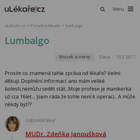
Menu
uLékaře.cz
Poradna lékaře
lumbalgo
Lumbalgo
Mozek a nervy
Dana
13.5.2017
Prosím co znamená tahle zpráva od lékaře? Velmi
děkuji. Doplnění informací: ano mám veliké
bolesti,nemůžu sedět stát...Moje profese je manikerka
už cca 16let.... Jsem ráda že tohle není k operaci... A může
někdy být??
Odpovídá lékař:
MUDr. Zdeňka Janoušková