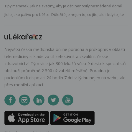
Tipy maminek, jak na svačiny, aby je děti nenosily nesnědené domů
Jídlo jako palivo pro běžce: Důležité je nejen to, co jíte, ale i kdy to jíte
Největší česká medicínská online poradna a průkopník v oblasti
telemedicíny si klade za cíl zefektivnit a zkvalitnit české
zdravotnictví. Tým více jak 300 lékařů včetně desítek specialistů
obslouží průměrně 2 500 uživatelů měsíčně. Poradna je
pacientům k dispozici 24 hodin 7 dní v týdnu nejen na webu, ale i
přes mobilní aplikaci.