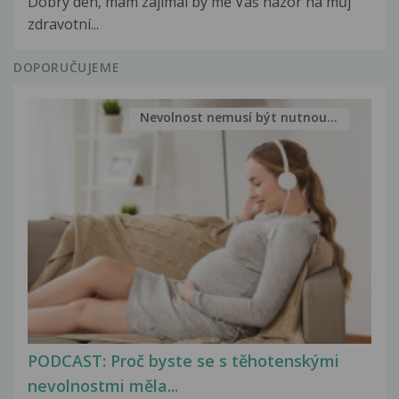
Dobrý den, mám zajímal by mě Váš názor na můj
zdravotní...
DOPORUČUJEME
Nevolnost nemusí být nutnou...
PODCAST: Proč byste se s těhotenskými
nevolnostmi měla...