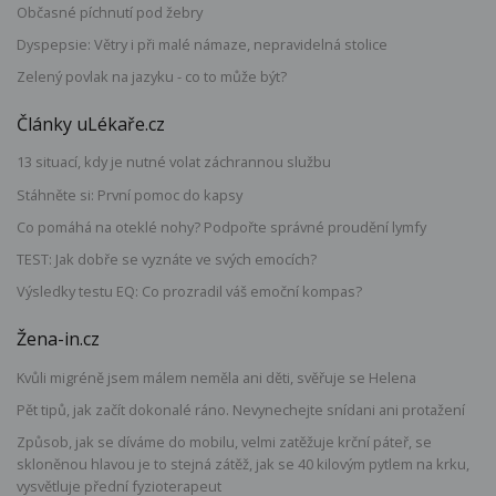
Občasné píchnutí pod žebry
Dyspepsie: Větry i při malé námaze, nepravidelná stolice
Zelený povlak na jazyku - co to může být?
Články uLékaře.cz
13 situací, kdy je nutné volat záchrannou službu
Stáhněte si: První pomoc do kapsy
Co pomáhá na oteklé nohy? Podpořte správné proudění lymfy
TEST: Jak dobře se vyznáte ve svých emocích?
Výsledky testu EQ: Co prozradil váš emoční kompas?
Žena-in.cz
Kvůli migréně jsem málem neměla ani děti, svěřuje se Helena
Pět tipů, jak začít dokonalé ráno. Nevynechejte snídani ani protažení
Způsob, jak se díváme do mobilu, velmi zatěžuje krční páteř, se
skloněnou hlavou je to stejná zátěž, jak se 40 kilovým pytlem na krku,
vysvětluje přední fyzioterapeut