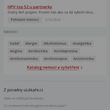
HPV typ 52 u partnerky
Dobrý deň prajem. Prosím Vás ako sa dá vyliečiť vírus...
Pohlavní nemoci
5.10.2023
NEMOCI
Kašel
Alergie
Alkoholismus
Analgetika
Angína
Antibiotika
Antidepresiva
Antihistaminika
Antikoncepce
Antivirotika
Katalog nemocí a vyšetření
Z poradny uLékaře.cz
Stále se zvětšující bradavka
Co znamená nehomogenní struktura jater?