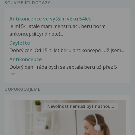
SOUVISEJÍCÍ DOTAZY
Antikoncepce ve vyšším věku 54let
je mi 54, stále mám menstruaci, beru horm.
ankoncepci(Lyndinete)...
Daylette
Dobrý cen. Od 15-ti let beru antikoncepci. Už jsem...
Antikoncepce
Dobrý den , ráda bych se zeptala beru už přez 5
let...
DOPORUČUJEME
Nevolnost nemusí být nutnou...