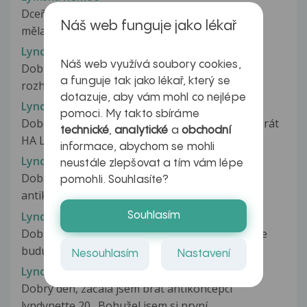
Dceři, 9 let byla zjištěna z krve borelioza. Klíště
Náš web funguje jako lékař
měla před 4 měsíci za levým...
Lyndinette - 2 plata a zapomenutí
Náš web využívá soubory cookies,
Dobrý den paní doktorko, je léto, tak jsem se
a funguje tak jako lékař, který se
rozhodla vzít dvě platíčka...
dotazuje, aby vám mohl co nejlépe
Lyndinette 20
pomoci. My takto sbíráme
Dobrý den,po dvou měsících jsem opět začala brát
technické
,
analytické
a
obchodní
HA Lindynette 20,ale nasadila...
informace, abychom se mohli
Lyndinette 20
neustále zlepšovat a tím vám lépe
Dobrý den , mám menší dotaz napojila jsem si
pomohli. Souhlasíte?
antikoncepci protože jsem šli na...
Lyndinnete 20
Souhlasím
Dobrý den, začala jsem brát HA bez menstruace
budu po 7 dnech chráněna?
Nesouhlasím
Nastavení
Lyndynette 20
Dobrý den, začala jsem brát antikoncepci
lyndynette 20 . Bohužel jsem si první...