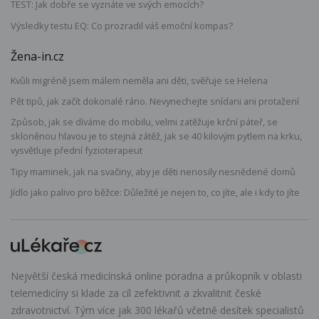
TEST: Jak dobře se vyznáte ve svých emocích?
Výsledky testu EQ: Co prozradil váš emoční kompas?
Žena-in.cz
Kvůli migréně jsem málem neměla ani děti, svěřuje se Helena
Pět tipů, jak začít dokonalé ráno. Nevynechejte snídani ani protažení
Způsob, jak se díváme do mobilu, velmi zatěžuje krční páteř, se
skloněnou hlavou je to stejná zátěž, jak se 40 kilovým pytlem na krku,
vysvětluje přední fyzioterapeut
Tipy maminek, jak na svačiny, aby je děti nenosily nesnědené domů
Jídlo jako palivo pro běžce: Důležité je nejen to, co jíte, ale i kdy to jíte
Největší česká medicínská online poradna a průkopník v oblasti
telemedicíny si klade za cíl zefektivnit a zkvalitnit české
zdravotnictví. Tým více jak 300 lékařů včetně desítek specialistů