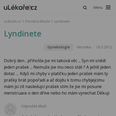
Menu
uLékaře.cz
Poradna lékaře
Lyndinete
Lyndinete
Gynekologie
Veronika
16.3.2012
Dobrý den , přiholila jse mi taková věc ... Syn mi snědl
jeden prašek ... Nemuže jse mu neco stát ? A ještě jeden
dotaz .... Kdyš mi chyby v platíčku jeden prašek mám ty
prašky brát popořadi a až dojdu k tomu chybjejcimu
mám jsi zít nasledujcí prašek stím že jse mi posune
menstruace o den dříve nebo ho mám vynechat Děkuji
Odpovídá lékař: