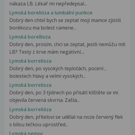
nákaza LB. Lékař mi nepředepsal...
Lymská borelióza a lumbální punkce
Dobrý den chtel bych se zeptat moji mamce zjistili
borékozu ma bolest ramene...
Lymská borellioza
Dobrý den, prosím, chci se zeptat, jestli nemůžu mít
LB? Testy z krve mám negativní....
Lymská borrelioza
Dobrý den, po vysokých teplotách, pocení ,
bolestech hlavy a velmi vysokých...
Lymská borrelioza
Dobrý den, po 3 týdnech po přisátí klíštěte se mi
objevila červená skvrna. Zašla...
Lymská borrelióza
Dobrý den, přítelovi se udělal na noze červený flek
s bílou tečkou uprostřed...
Lymská nemoc