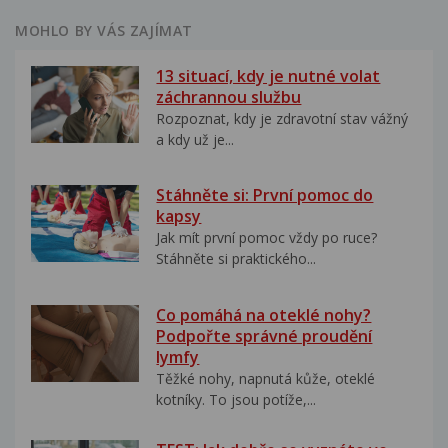
MOHLO BY VÁS ZAJÍMAT
13 situací, kdy je nutné volat
záchrannou službu
Rozpoznat, kdy je zdravotní stav vážný
a kdy už je...
Stáhněte si: První pomoc do
kapsy
Jak mít první pomoc vždy po ruce?
Stáhněte si praktického...
Co pomáhá na oteklé nohy?
Podpořte správné proudění
lymfy
Těžké nohy, napnutá kůže, oteklé
kotníky. To jsou potíže,...