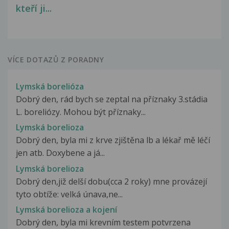
kteří ji...
VÍCE DOTAZŮ Z PORADNY
Lymská borelióza
Dobrý den, rád bych se zeptal na příznaky 3.stádia
L. boreliózy. Mohou být příznaky...
Lymská borelioza
Dobrý den, byla mi z krve zjištěna lb a lékař mě léčí
jen atb. Doxybene a já...
Lymská borelioza
Dobrý den,již delší dobu(cca 2 roky) mne provázejí
tyto obtíže: velká únava,ne...
Lymská borelioza a kojení
Dobrý den, byla mi krevním testem potvrzena