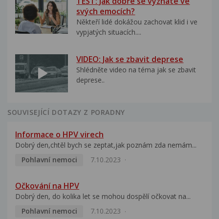
TEST: Jak dobře se vyznáte ve
svých emocích?
Někteří lidé dokážou zachovat klid i ve
vypjatých situacích....
VIDEO: Jak se zbavit deprese
Shlédněte video na téma jak se zbavit
deprese..
SOUVISEJÍCÍ DOTAZY Z PORADNY
Informace o HPV virech
Dobrý den,chtěl bych se zeptat,jak poznám zda nemám...
Pohlavní nemoci
7.10.2023
Očkování na HPV
Dobrý den, do kolika let se mohou dospělí očkovat na...
Pohlavní nemoci
7.10.2023