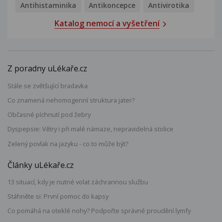
Antihistaminika
Antikoncepce
Antivirotika
Katalog nemocí a vyšetření
Z poradny uLékaře.cz
Stále se zvětšující bradavka
Co znamená nehomogenní struktura jater?
Občasné píchnutí pod žebry
Dyspepsie: Větry i při malé námaze, nepravidelná stolice
Zelený povlak na jazyku - co to může být?
Články uLékaře.cz
13 situací, kdy je nutné volat záchrannou službu
Stáhněte si: První pomoc do kapsy
Co pomáhá na oteklé nohy? Podpořte správné proudění lymfy