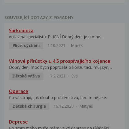
SOUVISEJÍCÍ DOTAZY Z PORADNY
Sarkoidoza
dotaz na specialistu: PLICNÍ Dobrý den, je u mne...
Plíce, dýchání
1.10.2021
Marek
Váhové přírůstky u 4,5 prospívajícího kojence
Dobry den, moc bych poprosila o konzultaci...muj syn,...
Dětská výživa
17.2.2021
Eva
Operace
Co vás trápí, jak dlouho problém trvá, berete nějaké...
Dětská chirurgie
16.12.2020
Matyáš
Deprese
Po smrti mého muže mám velké deprese na uklidnění