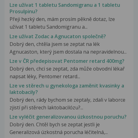
Lze užívat 1 tabletu Sandomigranu a 1 tabletu
Prosulpinu?
Přeji hezký den, mám prosím pěkně dotaz, lze
užívat 1 tabletu Sandomigranu a...
Lze užívat Zodac a Agnucaton společně?
Dobrý den, chtěla jsem se zeptat na lék
Agnucaston, který jsem dostala na nepravidelnou...
Lze v ČR předepisovat Pentomer retard 400mg?
Dobrý den, chci se zeptat, zda může obvodní lékař
napsat léky, Pentomer retard...
Lze ve stěrech u gynekologa zaměnit kvasinky a
laktobacily?
Dobrý den, rády bychom se zeptaly, zdali v laborce
zjistí při stěrech laktobacilózu?...
Lze vyléčit generalizovanou úzkostnou poruchu?
Dobrý den. Chtěl bych se zeptat jestli je
Generalizová úzkostná porucha léčitelná,...