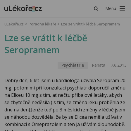
Menu
uLékaře.cz
Poradna lékaře
Lze se vrátit k léčbě Seropramem
Lze se vrátit k léčbě
Seropramem
Psychiatrie
Renata
7.6.2013
Dobrý den, 6 let jsem u kardiologa uzivala Seropram 20
mg, potom mi při konzultaci psychiatr doporučil změnu
na Eliceu 10 mg s tím, ať nečtu přibalové letáky, abych
se zbytečně neděsila ( s tím, že změna léku proběhla ze
dne na den).Jenže teď po 3 měsících změny v léčbě jsem
se náhodou dozvěděla, že by se Elicea neměla užívat v
kombinaci s Omeprazolem a ten já užívám dlouhodobě.