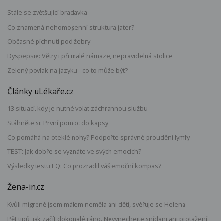
Stále se zvětšující bradavka
Co znamená nehomogenní struktura jater?
Občasné píchnutí pod žebry
Dyspepsie: Větry i při malé námaze, nepravidelná stolice
Zelený povlak na jazyku - co to může být?
Články uLékaře.cz
13 situací, kdy je nutné volat záchrannou službu
Stáhněte si: První pomoc do kapsy
Co pomáhá na oteklé nohy? Podpořte správné proudění lymfy
TEST: Jak dobře se vyznáte ve svých emocích?
Výsledky testu EQ: Co prozradil váš emoční kompas?
Žena-in.cz
Kvůli migréně jsem málem neměla ani děti, svěřuje se Helena
Pět tipů, jak začít dokonalé ráno. Nevynechejte snídani ani protažení