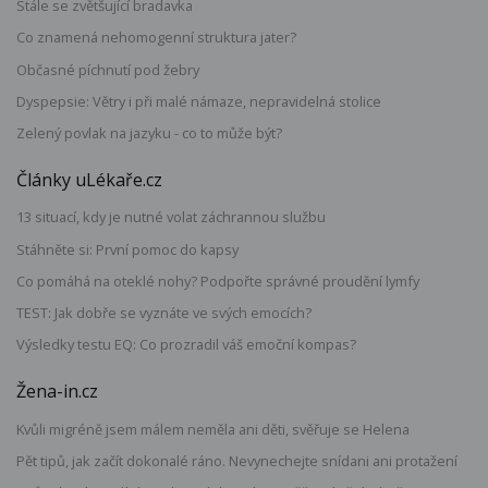
Stále se zvětšující bradavka
Co znamená nehomogenní struktura jater?
Občasné píchnutí pod žebry
Dyspepsie: Větry i při malé námaze, nepravidelná stolice
Zelený povlak na jazyku - co to může být?
Články uLékaře.cz
13 situací, kdy je nutné volat záchrannou službu
Stáhněte si: První pomoc do kapsy
Co pomáhá na oteklé nohy? Podpořte správné proudění lymfy
TEST: Jak dobře se vyznáte ve svých emocích?
Výsledky testu EQ: Co prozradil váš emoční kompas?
Žena-in.cz
Kvůli migréně jsem málem neměla ani děti, svěřuje se Helena
Pět tipů, jak začít dokonalé ráno. Nevynechejte snídani ani protažení