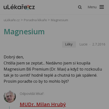
Menu
uLékaře.cz
Poradna lékaře
Magnesium
Magnesium
Léky
Lucie
2.7.2016
Dobrý den,
Chtěla jsem se zeptat... Nedávno jsem si koupila
Magnesium B6 Premium (Dr. Max) a když to rozkoušu
tak je to uvnitř hodně teplé a chutná to jak spálené.
Prosím poraďte co by to mohlo být?
Odpovídá lékař:
MUDr. Milan Hrubý