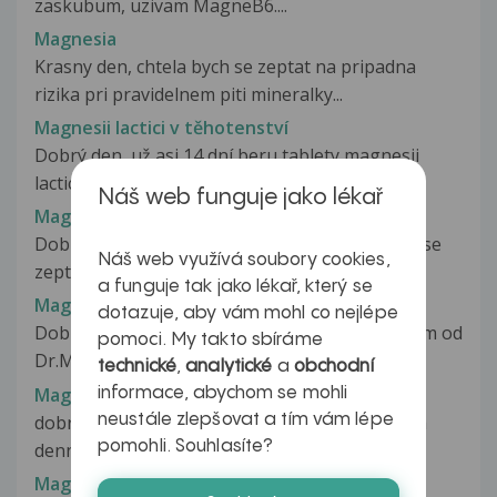
zaskubum, uzivam MagneB6....
Magnesia
Krasny den, chtela bych se zeptat na pripadna
rizika pri pravidelnem piti mineralky...
Magnesii lactici v těhotenství
Dobrý den, už asi 14 dní beru tablety magnesii
lactici v dávce 6 tablet denně....
Náš web funguje jako lékař
Magnesium
Dobrý den,nezlobte se,že obtěžuji.Chtěla bych se
Náš web využívá soubory cookies,
zeptat zda je možné při chudokrevnosti...
a funguje tak jako lékař, který se
Magnesium
dotazuje, aby vám mohl co nejlépe
Dobry den , mam doma Magnesium B6 premium od
pomoci. My takto sbíráme
Dr.Max muzu ho brat jen tak? Ikdyz...
technické
,
analytické
a
obchodní
Magnesium
informace, abychom se mohli
dobrý den, prosím můžete mi objasnit užívání a
neustále zlepšovat a tím vám lépe
pomohli. Souhlasíte?
denní dávku mg. - hořčíku? Lékařka...
Magnesium 250 mg Pharmavit