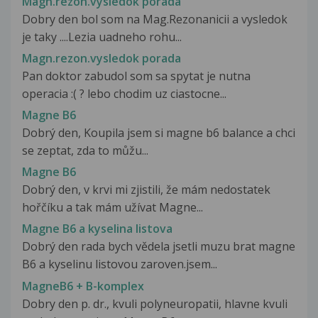
Magn.rezon.vysledok porada
Dobry den bol som na Mag.Rezonanicii a vysledok
je taky ....Lezia uadneho rohu...
Magn.rezon.vysledok porada
Pan doktor zabudol som sa spytat je nutna
operacia :( ? lebo chodim uz ciastocne...
Magne B6
Dobrý den, Koupila jsem si magne b6 balance a chci
se zeptat, zda to můžu...
Magne B6
Dobrý den, v krvi mi zjistili, že mám nedostatek
hořčíku a tak mám užívat Magne...
Magne B6 a kyselina listova
Dobrý den rada bych vědela jsetli muzu brat magne
B6 a kyselinu listovou zaroven.jsem...
MagneB6 + B-komplex
Dobry den p. dr., kvuli polyneuropatii, hlavne kvuli