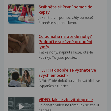
Stáhněte si: První pomoc do
kapsy
Jak mít první pomoc vždy po ruce?
Stáhněte si praktického...
Co pomáhá na oteklé nohy?
Podpořte správné proudění
lymfy
Těžké nohy, napnutá kůže, oteklé
kotníky. To jsou potíže,...
TEST: Jak dobře se vyznáte ve
svých emocích?
Někteří lidé dokážou zachovat klid i ve
vypjatých situacích....
VIDEO: Jak se zbavit deprese
Shlédněte video na téma jak se zbavit
deprese..