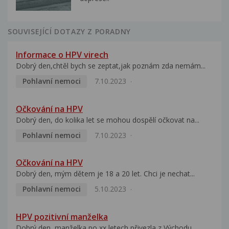
SOUVISEJÍCÍ DOTAZY Z PORADNY
Informace o HPV virech
Dobrý den,chtěl bych se zeptat,jak poznám zda nemám...
Pohlavní nemoci
7.10.2023
Očkování na HPV
Dobrý den, do kolika let se mohou dospělí očkovat na...
Pohlavní nemoci
7.10.2023
Očkování na HPV
Dobrý den, mým dětem je 18 a 20 let. Chci je nechat...
Pohlavní nemoci
5.10.2023
HPV pozitivní manželka
Dobrý den, manželka po xx letech přivezla z Východu...