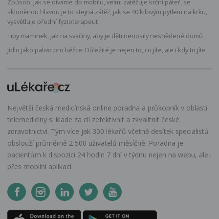
Způsob, jak se díváme do mobilu, velmi zatěžuje krční páteř, se
skloněnou hlavou je to stejná zátěž, jak se 40 kilovým pytlem na krku,
vysvětluje přední fyzioterapeut
Tipy maminek, jak na svačiny, aby je děti nenosily nesnědené domů
Jídlo jako palivo pro běžce: Důležité je nejen to, co jíte, ale i kdy to jíte
Největší česká medicínská online poradna a průkopník v oblasti
telemedicíny si klade za cíl zefektivnit a zkvalitnit české
zdravotnictví. Tým více jak 300 lékařů včetně desítek specialistů
obslouží průměrně 2 500 uživatelů měsíčně. Poradna je
pacientům k dispozici 24 hodin 7 dní v týdnu nejen na webu, ale i
přes mobilní aplikaci.