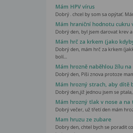
Mám HPV vírus
Dobrý . chcel by som sa opýtať. Má
Mám hraniční hodnotu cukru v
Dobrý den, byl jsem darovat krev a 
Mám hrč za krkem (jako kdyby
Dobrý den, mám hrč za krkem (jakk
bolí....
Mám hrozně naběhlou žílu na
Dobrý den, Píši znova protoze mam fa
Mám hrozný strach, aby dítě 
Dobrý den,již jednou jsem se ptala,
Mám hrozný tlak v nose a na 
Dobrý večer, už třetí den mám hrozn
Mam hruzu ze zubare
Dobry den, chtel bych se poradit co