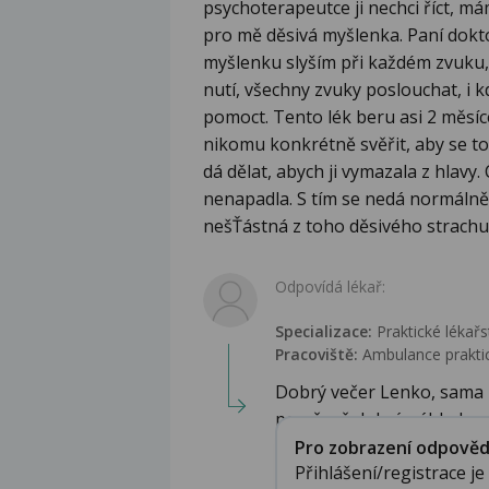
psychoterapeutce ji nechci říct, mám
pro mě děsivá myšlenka. Paní dokto
myšlenku slyším při každém zvuku, p
nutí, všechny zvuky poslouchat, i k
pomoct. Tento lék beru asi 2 měsíce
nikomu konkrétně svěřit, aby se to
dá dělat, abych ji vymazala z hlavy.
nenapadla. S tím se nedá normálně ž
nešŤástná z toho děsivého strachu
Odpovídá lékař:
Specializace:
Praktické lékařs
Pracoviště:
Ambulance praktic
Dobrý večer Lenko, sama
poměrně dobrý náhled na.
Pro zobrazení odpovědi 
Přihlášení/registrace j