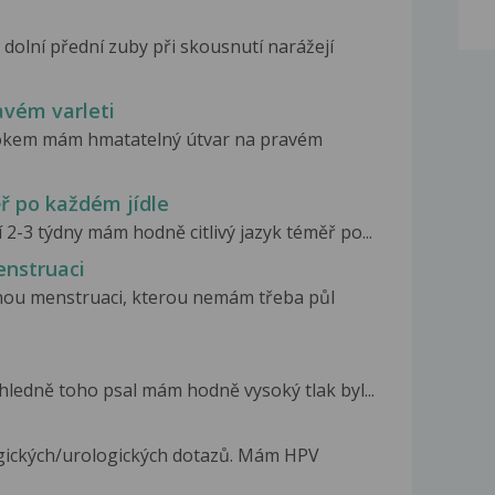
dolní přední zuby při skousnutí narážejí
vém varleti
. rokem mám hmatatelný útvar na pravém
ř po každém jídle
 2-3 týdny mám hodně citlivý jazyk téměř po...
nstruaci
ou menstruaci, kterou nemám třeba půl
ledně toho psal mám hodně vysoký tlak byl...
gických/urologických dotazů. Mám HPV