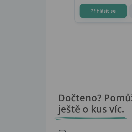
Přihlásit se
Dočteno? Pomů
ještě o kus víc.