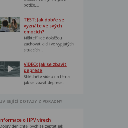
potíže,...
TEST: Jak dobře se
vyznáte ve svých
emocích?
Někteří lidé dokážou
zachovat klid i ve vypjatých
situacích....
VIDEO: Jak se zbavit
deprese
Shlédněte video na téma
jak se zbavit deprese..
UVISEJÍCÍ DOTAZY Z PORADNY
Informace o HPV virech
Dobrý den,chtěl bych se zeptat,jak