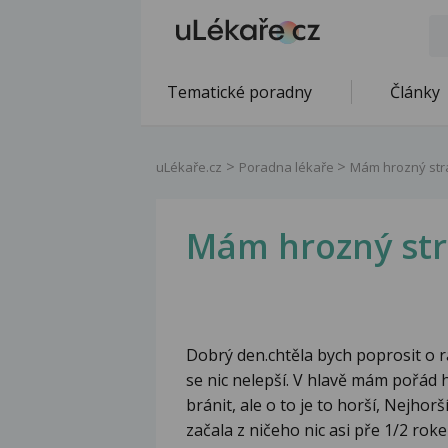
Tematické poradny
Články
uLékaře.cz
Poradna lékaře
Mám hrozný str
Mám hrozný st
Dobrý den.chtěla bych poprosit o ra
se nic nelepší. V hlavě mám pořád
bránit, ale o to je to horší, Nejhor
začala z ničeho nic asi pře 1/2 rok