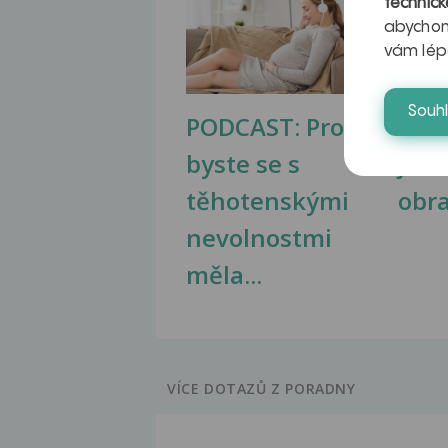
technick
abychom
vám lép
Souh
PODCAST: Proč
Ztu
byste se s
jate
těhotenskými
obr
nevolnostmi
měla...
VÍCE DOTAZŮ Z PORADNY