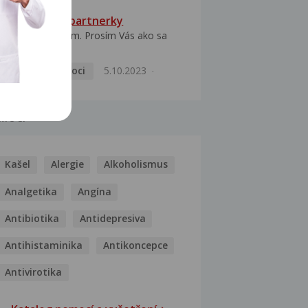
HPV typ 52 u partnerky
Dobrý deň prajem. Prosím Vás ako sa
dá vyliečiť vírus...
Pohlavní nemoci
5.10.2023
MOCI
Kašel
Alergie
Alkoholismus
Analgetika
Angína
Antibiotika
Antidepresiva
Antihistaminika
Antikoncepce
Antivirotika