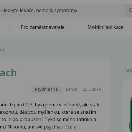
Pro zaměstnavatele
Mobilní aplikace
ach
rach
MO
Psychiatrie
Lenka
25.5.2019
du. trpím OCP, byla jsem i v léčebně, ale stále
 hroznou, děsivou myšlenku, které se snažím
ší to je po probuzení. Týká se mého tatínka a
em,l Nikomu, ani své psychiatričce a