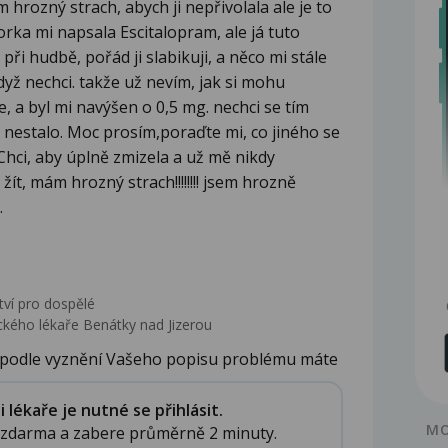
 hrozný strach, abych ji nepřivolala ale je to
rka mi napsala Escitalopram, ale já tuto
ři hudbě, pořád ji slabikuji, a něco mi stále
dyž nechci. takže už nevím, jak si mohu
, a byl mi navýšen o 0,5 mg. nechci se tím
 nestalo. Moc prosím,poraďte mi, co jiného se
 Chci, aby úplně zmizela a už mě nikdy
ít, mám hrozný strach!!!!!!!! jsem hrozně
.
tví pro dospělé
kého lékaře Benátky nad Jizerou
 podle vyznění Vašeho popisu problému máte
..
lékaře je nutné se přihlásit.
MO
e zdarma a zabere průměrně 2 minuty.