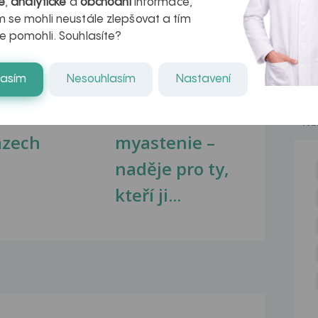
é
,
analytické
a
obchodní
informace,
 se mohli neustále zlepšovat a tím
e pomohli. Souhlasíte?
lasím
Nesouhlasím
Nastavení
kovatění
Inovativní
r v datech a
léčba
NE
azech
myastenie –
naděje pro ty,
kteří ji...