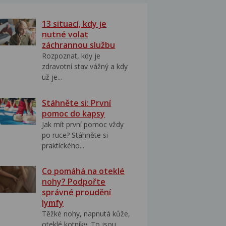
13 situací, kdy je
nutné volat
záchrannou službu
Rozpoznat, kdy je
zdravotní stav vážný a kdy
už je...
Stáhněte si: První
pomoc do kapsy
Jak mít první pomoc vždy
po ruce? Stáhněte si
praktického...
Co pomáhá na oteklé
nohy? Podpořte
správné proudění
lymfy
Těžké nohy, napnutá kůže,
oteklé kotníky. To jsou