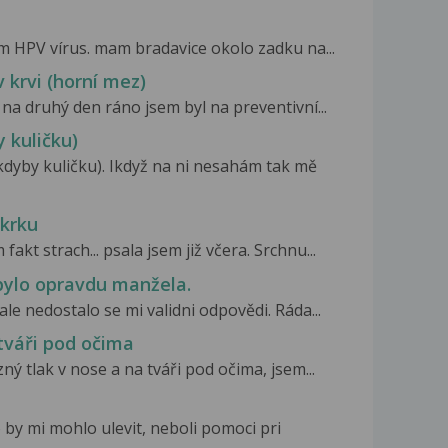
m HPV vírus. mam bradavice okolo zadku na...
 krvi (horní mez)
na druhý den ráno jsem byl na preventivní...
 kuličku)
dyby kuličku). Ikdyž na ni nesahám tak mě
 krku
kt strach... psala jsem již včera. Srchnu...
bylo opravdu manžela.
ale nedostalo se mi validni odpovědi. Ráda...
tváři pod očima
ý tlak v nose a na tváři pod očima, jsem...
 by mi mohlo ulevit, neboli pomoci pri