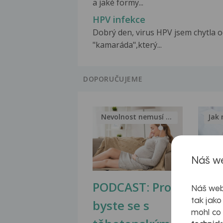
a jaké formy...
HPV infekce
Dobrý den, virus HPV jsem chytla 
"kamaráda",který...
DOPORUČUJEME
Nevolnost nemusí být nutnou...
Jak 
Náš we
PODCAST: Proč
Ztu
Náš web
tak jako
byste se s
jate
mohl co