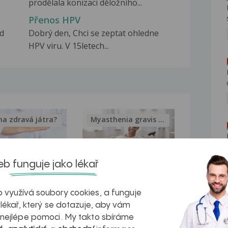
prodělala konizaci děložního...
Přenos HPV
od
Dobrý den, Chci se zeptat ohledne
HPV viru. V 15letech...
na zdravá játra?
Myasthenia gravis – vše, co...
b funguje jako lékař
kovatění
Inovativní
 využívá soubory cookies, a funguje
 lékař, který se dotazuje, aby vám
r v datech a
léčba
 nejlépe pomoci. My takto sbíráme