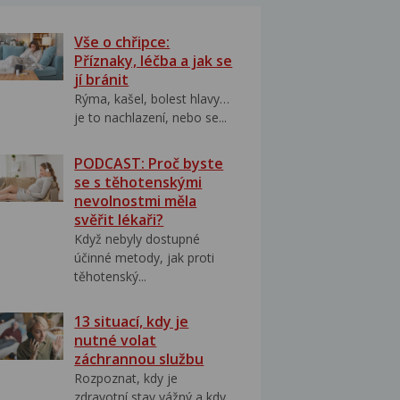
Vše o chřipce:
Příznaky, léčba a jak se
jí bránit
Rýma, kašel, bolest hlavy…
je to nachlazení, nebo se...
PODCAST: Proč byste
se s těhotenskými
nevolnostmi měla
svěřit lékaři?
Když nebyly dostupné
účinné metody, jak proti
těhotenský...
13 situací, kdy je
nutné volat
záchrannou službu
Rozpoznat, kdy je
zdravotní stav vážný a kdy