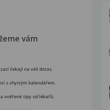
žeme vám
izací čekají na váš dotaz.
nci s chytrým kalendářem.
a ověřené tipy od lékařů.