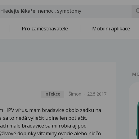
Pro zaměstnavatele
Mobilní aplikace
MO
Infekce
Šimon
22.5.2017
ám HPV vírus. mam bradavice okolo zadku na
 sa to nedá vyliečiť uplne len potlačiť.
ach male bradavice sa mi robia aj pod
ýživové doplnky vitamíny ovocie alebo niečo