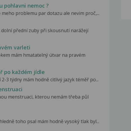
u pohlavni nemoc ?
ě meho problemu par dotazu ale nevim proč,...
dolní přední zuby při skousnutí narážejí
vém varleti
. rokem mám hmatatelný útvar na pravém
ř po každém jídle
 2-3 týdny mám hodně citlivý jazyk téměř po...
nstruaci
ou menstruaci, kterou nemám třeba půl
ledně toho psal mám hodně vysoký tlak byl...