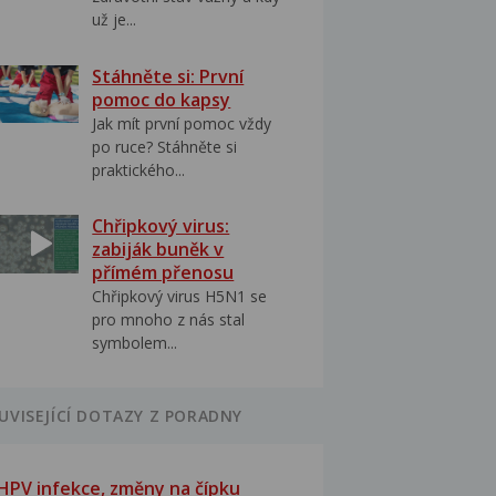
už je...
Stáhněte si: První
pomoc do kapsy
Jak mít první pomoc vždy
po ruce? Stáhněte si
praktického...
Chřipkový virus:
zabiják buněk v
přímém přenosu
Chřipkový virus H5N1 se
pro mnoho z nás stal
symbolem...
UVISEJÍCÍ DOTAZY Z PORADNY
HPV infekce, změny na čípku