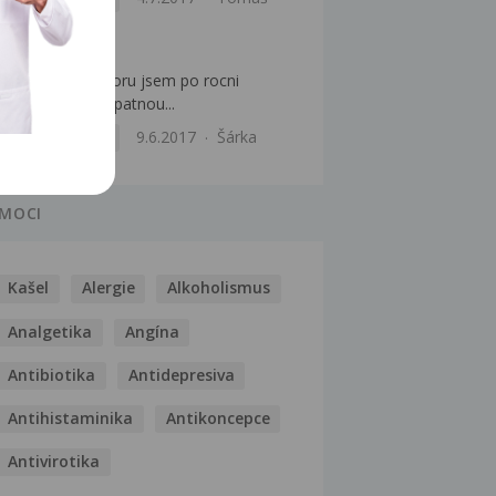
HPV infekce
Dobry den, V unoru jsem po rocni
prohlidce mela spatnou...
Gynekologie
9.6.2017
Šárka
MOCI
Kašel
Alergie
Alkoholismus
Analgetika
Angína
Antibiotika
Antidepresiva
Antihistaminika
Antikoncepce
Antivirotika