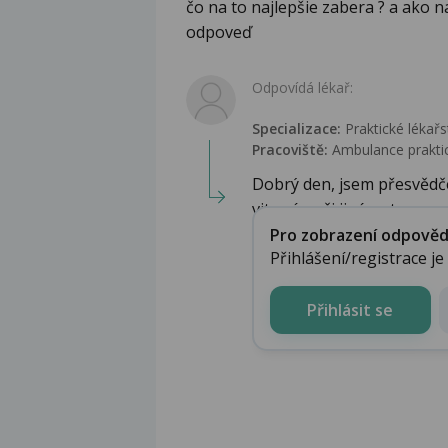
čo na to najlepšie zabera ? a ako n
odpoveď
Odpovídá lékař:
Specializace:
Praktické lékařs
Pracoviště:
Ambulance praktic
Dobrý den, jsem přesvědč
vitamíny, či jiné potrav...
Pro zobrazení odpovědi 
Přihlášení/registrace j
Přihlásit se