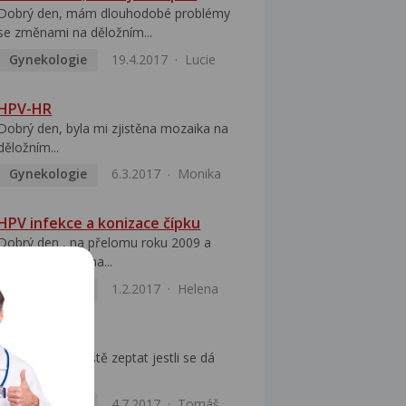
Dobrý den, mám dlouhodobé problémy
se změnami na děložním...
Gynekologie
19.4.2017
Lucie
HPV-HR
Dobrý den, byla mi zjistěna mozaika na
děložním...
Gynekologie
6.3.2017
Monika
HPV infekce a konizace čípku
Dobrý den , na přelomu roku 2009 a
2010 jsem byla na...
Gynekologie
1.2.2017
Helena
Přenos HPV
Chtěl bych se ještě zeptat jestli se dá
nějak přenést...
Kožní obtíže
4.7.2017
Tomáš