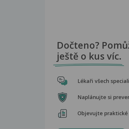
Dočteno? Pomů
ještě o kus víc.
Lékaři všech special
Naplánujte si preve
Objevujte praktické 