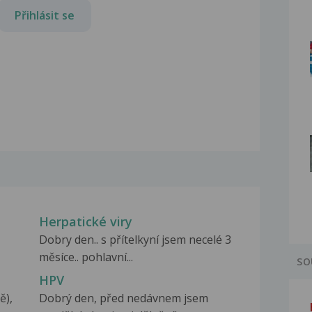
Přihlásit se
Herpatické viry
Dobry den.. s přítelkyní jsem necelé 3
měsíce.. pohlavní...
SO
HPV
ě),
Dobrý den, před nedávnem jsem