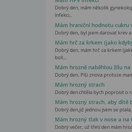
Mám HPV infekci
Dobrý den, mám několik gynekolo
infekci...
Mám hraniční hodnotu cukru v
Dobrý den, byl jsem darovat krev a 
Mám hrč za krkem (jako kdyby
Dobrý den, mám hrč za krkem (jakk
bolí....
Mám hrozně naběhlou žílu na
Dobrý den, Píši znova protoze mam fa
Mám hrozný strach
Dobrý den.chtěla bych poprosit o rad
Mám hrozný strach, aby dítě 
Dobrý den,již jednou jsem se ptala,
Mám hrozný tlak v nose a na 
Dobrý večer, už třetí den mám hrozn