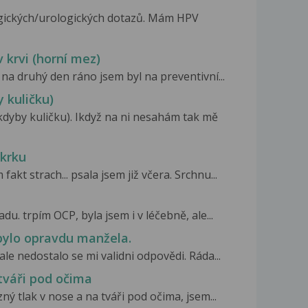
gických/urologických dotazů. Mám HPV
 krvi (horní mez)
na druhý den ráno jsem byl na preventivní...
 kuličku)
dyby kuličku). Ikdyž na ni nesahám tak mě
 krku
kt strach... psala jsem již včera. Srchnu...
u. trpím OCP, byla jsem i v léčebně, ale...
bylo opravdu manžela.
ale nedostalo se mi validni odpovědi. Ráda...
tváři pod očima
ý tlak v nose a na tváři pod očima, jsem...