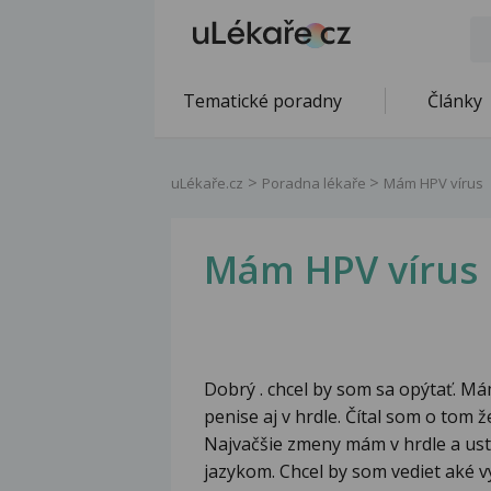
Tematické poradny
Články
uLékaře.cz
Poradna lékaře
Mám HPV vírus
Mám HPV vírus
Dobrý . chcel by som sa opýtať. M
penise aj v hrdle. Čítal som o tom že
Najvačšie zmeny mám v hrdle a ust
jazykom. Chcel by som vediet aké v