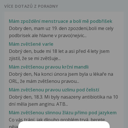
VÍCE DOTAZŮ Z PORADNY
Mám zpoždění menstruace a bolí mě podbřišek
Dobry den, mam uz 19. den zpozdeni,boli me cely
podbrisek ale hlavne v pravo(nejvic...
Mám zvětšené varle
Dobrý den, bude mi 18 let a asi před 4 lety jsem
zjistil, že se mi zvětšuje...
Mám zvětšenou pravou krční mandli
Dobrý den, Na konci února jsem byla u lékaře na
ORL, že mám zvětšenou pravou...
Mám zvětšenou pravou uzlinu pod čelistí
Dobrý den, 18.3. Mi byly nasazeny antibiotika na 10
dní měla jsem anginu. ATB...
Mám zvětšenou slinnou žlázu přímo pod jazykem
Co vás trápí, jak dlouho problém trvá, berete
nějaké léky, proběhlo již nějaké...