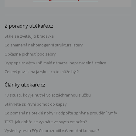
Z poradny uLékaře.cz
Stále se zvětšující bradavka
Co znamená nehomogenní struktura jater?
Občasné píchnutí pod žebry
Dyspepsie: Větry i při malé námaze, nepravidelná stolice
Zelený povlak na jazyku - co to může být?
Články uLékaře.cz
13 situací, kdy je nutné volat záchrannou službu
Stáhněte si: První pomoc do kapsy
Co pomáhá na oteklé nohy? Podpořte správné proudění lymfy
TEST: Jak dobře se vyznáte ve svých emocích?
Výsledky testu EQ: Co prozradil váš emoční kompas?