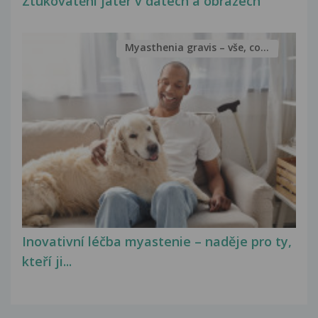
Ztukovatění jater v datech a obrazech
Myasthenia gravis – vše, co...
Inovativní léčba myastenie – naděje pro ty,
kteří ji...