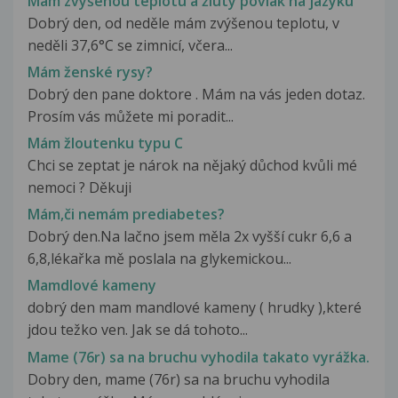
Mám zvýšenou teplotu a žlutý povlak na jazyku
Dobrý den, od neděle mám zvýšenou teplotu, v
neděli 37,6°C se zimnicí, včera...
Mám ženské rysy?
Dobrý den pane doktore . Mám na vás jeden dotaz.
Prosím vás můžete mi poradit...
Mám žloutenku typu C
Chci se zeptat je nárok na nějaký důchod kvůli mé
nemoci ? Děkuji
Mám,či nemám prediabetes?
Dobrý den.Na lačno jsem měla 2x vyšší cukr 6,6 a
6,8,lékařka mě poslala na glykemickou...
Mamdlové kameny
dobrý den mam mandlové kameny ( hrudky ),které
jdou težko ven. Jak se dá tohoto...
Mame (76r) sa na bruchu vyhodila takato vyrážka.
Dobry den, mame (76r) sa na bruchu vyhodila