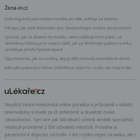
Žena-in.cz
Kvůli migréně jsem málem neměla ani děti, svěřuje se Helena
Pět tipů, jak začít dokonalé ráno. Nevynechejte snídani ani protažení
Způsob, jak se díváme do mobilu, velmi zatěžuje krční páteř, se
skloněnou hlavou je to stejná zátěž, jak se 40 kilovým pytlem na krku,
vysvětluje přední fyzioterapeut
Tipy maminek, jak na svačiny, aby je děti nenosily nesnědené domů
Jídlo jako palivo pro běžce: Důležité je nejen to, co jíte, ale i kdy to jíte
Největší česká medicínská online poradna a průkopník v oblasti
telemedicíny si klade za cíl zefektivnit a zkvalitnit české
zdravotnictví. Tým více jak 300 lékařů včetně desítek specialistů
obslouží průměrně 2 500 uživatelů měsíčně. Poradna je
pacientům k dispozici 24 hodin 7 dní v týdnu nejen na webu, ale i