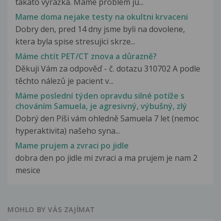
takato vyrážka. Máme problém ju...
Mame doma nejake testy na okultni krvaceni
Dobry den, pred 14 dny jsme byli na dovolene,
ktera byla spise stresujici skrze...
Máme chtít PET/CT znova a důrazně?
Děkuji Vám za odpověď - č. dotazu 310702 A podle
těchto nálezů je pacient v...
Máme poslední týden opravdu silné potíže s
chováním Samuela, je agresivný, výbušný, zlý
Dobrý den Píši vám ohledně Samuela 7 let (nemoc
hyperaktivita) našeho syna...
Mame prujem a zvraci po jidle
dobra den po jidle mi zvraci a ma prujem je nam 2
mesice
MOHLO BY VÁS ZAJÍMAT