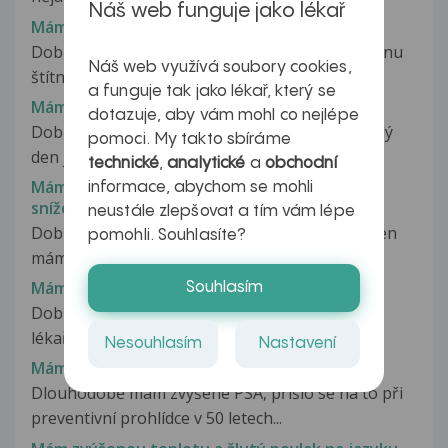
Náš web funguje jako lékař
Mám zvětšený pravý lalok
Dobrý den,chci se zeptat ,včera jsem byla na sonu
Náš web využívá soubory cookies,
štítné žlázy.Mám zvětšený...
a funguje tak jako lékař, který se
Mám zvláštní ale pro me důležitý dotaz
dotazuje, aby vám mohl co nejlépe
Dobrý den je mi 13 let a masturbuje skoro každý
pomoci. My takto sbíráme
den je to dobře?
technické
,
analytické
a
obchodní
Mám zvláštní pocit v levé noze a ruce, jakoby
informace, abychom se mohli
snížená citlivost.
neustále zlepšovat a tím vám lépe
Dobrý den, prosím o správný postup - druhý den
pomohli. Souhlasíte?
mám zvláštní pocit v levé...
Mám zvýšené číslo na výskyt papilomaviru
Souhlasím
Dobrý den, dnes jsem dostala zprávu od svého
lékaře, že mám zvýšené číslo na...
Nesouhlasím
Nastavení
Mám zvýšené PSA
Dlouhodobě mám zvýšené PSA, přišlo se na to při
preventivní prohlídce v 50 letech...