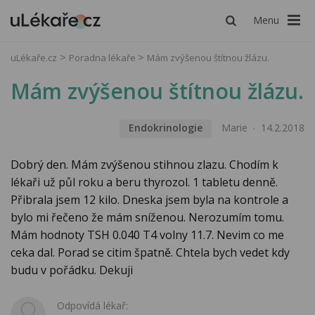
Menu
uLékaře.cz
Poradna lékaře
Mám zvýšenou štítnou žlázu.
Mám zvýšenou štítnou žlázu.
Endokrinologie
Marie
14.2.2018
Dobrý den. Mám zvýšenou stihnou zlazu. Chodím k
lékaři už půl roku a beru thyrozol. 1 tabletu denně.
Přibrala jsem 12 kilo. Dneska jsem byla na kontrole a
bylo mi řečeno že mám sníženou. Nerozumím tomu.
Mám hodnoty TSH 0.040 T4 volny 11.7. Nevim co me
ceka dal. Porad se citim špatně. Chtela bych vedet kdy
budu v pořádku. Dekuji
Odpovídá lékař: