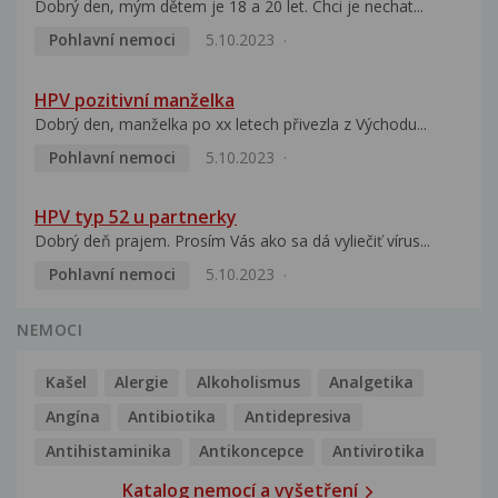
Dobrý den, mým dětem je 18 a 20 let. Chci je nechat...
Pohlavní nemoci
5.10.2023
HPV pozitivní manželka
Dobrý den, manželka po xx letech přivezla z Východu...
Pohlavní nemoci
5.10.2023
HPV typ 52 u partnerky
Dobrý deň prajem. Prosím Vás ako sa dá vyliečiť vírus...
Pohlavní nemoci
5.10.2023
NEMOCI
Kašel
Alergie
Alkoholismus
Analgetika
Angína
Antibiotika
Antidepresiva
Antihistaminika
Antikoncepce
Antivirotika
Katalog nemocí a vyšetření