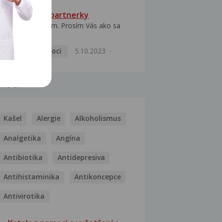
HPV typ 52 u partnerky
Dobrý deň prajem. Prosím Vás ako sa
dá vyliečiť vírus...
Pohlavní nemoci
5.10.2023
MOCI
Kašel
Alergie
Alkoholismus
Analgetika
Angína
Antibiotika
Antidepresiva
Antihistaminika
Antikoncepce
Antivirotika