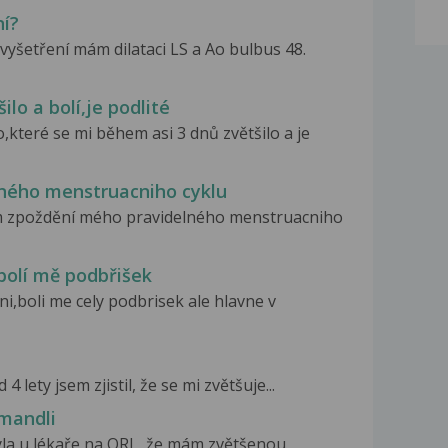
í?
yšetření mám dilataci LS a Ao bulbus 48.
o a bolí,je podlité
teré se mi během asi 3 dnů zvětšilo a je
ného menstruacniho cyklu
 zpoždění mého pravidelného menstruacniho
olí mě podbřišek
,boli me cely podbrisek ale hlavne v
 lety jsem zjistil, že se mi zvětšuje...
mandli
yla u lékaře na ORL, že mám zvětšenou