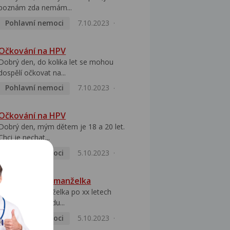
poznám zda nemám...
Pohlavní nemoci
7.10.2023
Očkování na HPV
Dobrý den, do kolika let se mohou
dospělí očkovat na...
Pohlavní nemoci
7.10.2023
Očkování na HPV
Dobrý den, mým dětem je 18 a 20 let.
Chci je nechat...
Pohlavní nemoci
5.10.2023
HPV pozitivní manželka
Dobrý den, manželka po xx letech
přivezla z Východu...
Pohlavní nemoci
5.10.2023