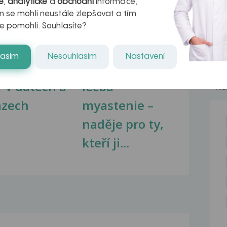
é
,
analytické
a
obchodní
informace,
 se mohli neustále zlepšovat a tím
e pomohli. Souhlasíte?
lasím
Nesouhlasím
Nastavení
kovatění
Inovativní
r v datech a
léčba
NE
azech
myastenie –
naděje pro ty,
kteří ji...