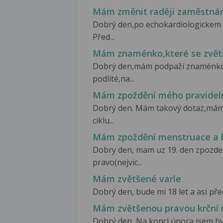
Mám změnit raději zaměstnán
Dobrý den,po echokardiologickem v
Před...
Mám znaménko,které se zvětšil
Dobrý den,mám podpaží znaménko,k
podlíté,na...
Mám zpoždění mého pravidel
Dobrý den. Mám takový dotaz,mám
ciklu...
Mám zpoždění menstruace a b
Dobry den, mam uz 19. den zpozdeni
pravo(nejvic...
Mám zvětšené varle
Dobrý den, bude mi 18 let a asi před 4
Mám zvětšenou pravou krční 
Dobrý den, Na konci února jsem b