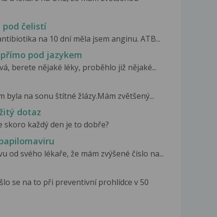
pod čelistí
ntibiotika na 10 dní měla jsem anginu. ATB...
 přímo pod jazykem
á, berete nějaké léky, proběhlo již nějaké...
m byla na sonu štítné žlázy.Mám zvětšený...
žitý dotaz
e skoro každý den je to dobře?
papilomaviru
u od svého lékaře, že mám zvýšené číslo na...
 se na to při preventivní prohlídce v 50