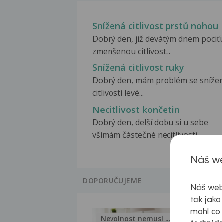
Snížená citlivost prstů nohou
Dobrý den, již devátým dnem pociťu
zmenšenou citlivost...
Snížená citlivost ruky
Dobrý den, mám problém se sníže
citlivostí levé...
Necitlivost končetin
Dobrý den, delší dobu si u sebe
všímám částečné necitlivosti...
Náš we
DOPORUČUJEME
Náš web
tak jako
mohl co
Nevolnost nemusí být nutnou...
Jak 