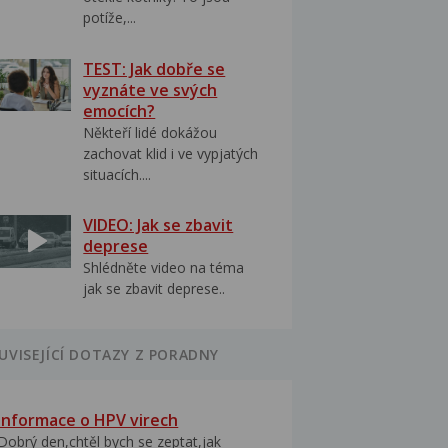
potíže,...
TEST: Jak dobře se
vyznáte ve svých
emocích?
Někteří lidé dokážou
zachovat klid i ve vypjatých
situacích....
VIDEO: Jak se zbavit
deprese
Shlédněte video na téma
jak se zbavit deprese..
UVISEJÍCÍ DOTAZY Z PORADNY
Informace o HPV virech
Dobrý den,chtěl bych se zeptat,jak