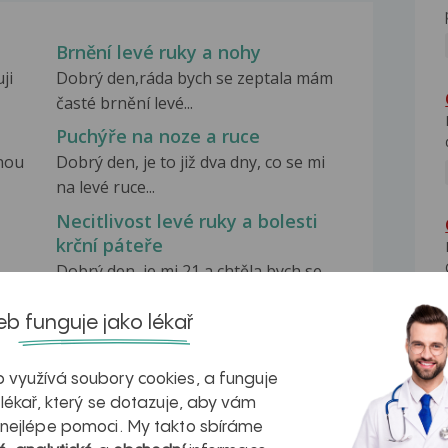
Brnění levé ruky a nohy
ji
Dobrý den,ráda bych se zeptala mám
časté brnění levé...
Puchýře na noze a ruce
nou
Dobrý den, je to již dva dny, co se mi
na levé ruce...
Necitlivost levé ruky a bolesti
krční páteře
Dobrý den, je mi 21 a chtěla bych se
zeptat... Brní...
b funguje jako lékař
 využívá soubory cookies, a funguje
 lékař, který se dotazuje, aby vám
 nejlépe pomoci. My takto sbíráme
na zdravá játra?
Myasthenia gravis – vše, co...