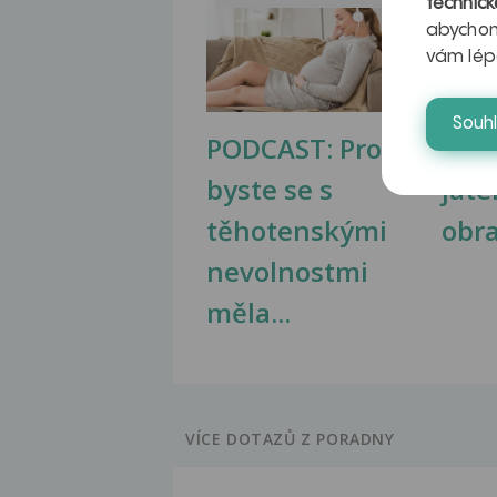
technick
abychom
vám lép
Souh
PODCAST: Proč
Ztu
byste se s
jate
těhotenskými
obr
nevolnostmi
měla...
VÍCE DOTAZŮ Z PORADNY