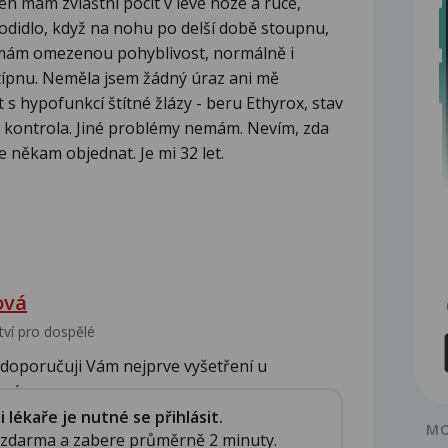
n mám zvláštní pocit v levé noze a ruce,
hodidlo, když na nohu po delší době stoupnu,
mám omezenou pohyblivost, normálně i
štípnu. Neměla jsem žádný úraz ani mě
t s hypofunkcí štítné žlázy - beru Ethyrox, stav
rok kontrola. Jiné problémy nemám. Nevím, zda
 někam objednat. Je mi 32 let.
ová
tví pro dospělé
 doporučuji Vám nejprve vyšetření u
má...
lékaře je nutné se přihlásit.
MO
e zdarma a zabere průměrně 2 minuty.