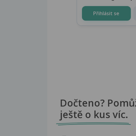
Přihlásit se
Dočteno? Pomů
ještě o kus víc.