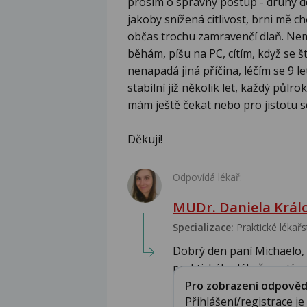
prosím o správný postup - druhý de
jakoby snížená citlivost, brni mě c
občas trochu zamravenčí dlaň. Ne
běhám, píšu na PC, cítím, když se 
nenapadá jiná příčina, léčím se 9 le
stabilní již několik let, každý půl
mám ještě čekat nebo pro jistotu se
Děkuji!
Odpovídá lékař:
MUDr. Daniela Král
Specializace:
Praktické lékařs
Dobrý den paní Michaelo,
praktického lékaře, zatím 
Pro zobrazení odpovědi 
Přihlášení/registrace j