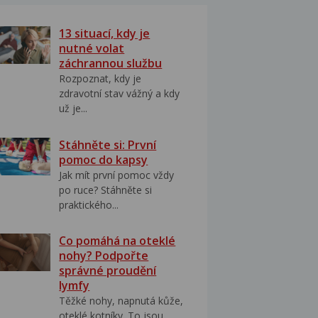
13 situací, kdy je
nutné volat
záchrannou službu
Rozpoznat, kdy je
zdravotní stav vážný a kdy
už je...
Stáhněte si: První
pomoc do kapsy
Jak mít první pomoc vždy
po ruce? Stáhněte si
praktického...
Co pomáhá na oteklé
nohy? Podpořte
správné proudění
lymfy
Těžké nohy, napnutá kůže,
oteklé kotníky. To jsou