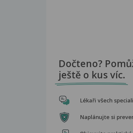
Dočteno? Pomů
ještě o kus víc.
Lékaři všech special
Naplánujte si preve