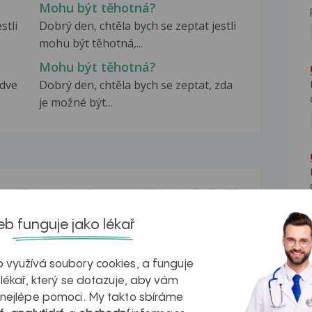
Mohu být těhotná?
stli
Dobrý den, chtěla bych se zeptat jestli
mohu být těhotná,...
Mohu být těhotná?
 dve
Dobrý den, chtěla bych se zeptat, zda
je možné být...
na zdravá játra?
Myasthenia gravis – vše, co...
b funguje jako lékař
 využívá soubory cookies, a funguje
 lékař, který se dotazuje, aby vám
kovatění
Inovativní
 nejlépe pomoci. My takto sbíráme