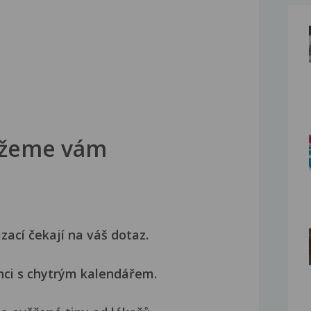
žeme vám
izací čekají na váš dotaz.
nci s chytrým kalendářem.