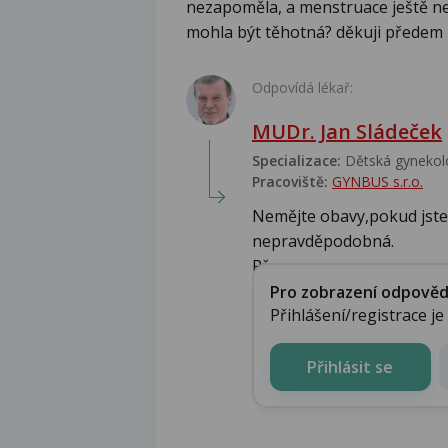
nezapoměla, a menstruace ještě nep
mohla být těhotná? děkuji předem 
Odpovídá lékař:
MUDr. Jan Sládeček
Specializace:
Dětská gynekolo
Pracoviště:
GYNBUS s.r.o.
Nemějte obavy,pokud jste 
nepravděpodobná.
Př...
Pro zobrazení odpovědi 
Přihlášení/registrace j
Přihlásit se