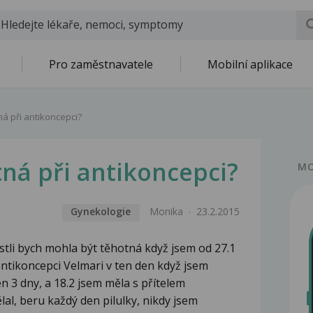
Pro zaměstnavatele
Mobilní aplikace
á při antikoncepci?
ná při antikoncepci?
MO
Gynekologie
Monika
23.2.2015
estli bych mohla být těhotná když jsem od 27.1
ntikoncepci Velmari v ten den když jsem
en 3 dny, a 18.2 jsem měla s přítelem
al, beru každý den pilulky, nikdy jsem