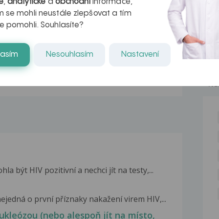
é
,
analytické
a
obchodní
informace,
r v datech a
léčba
 se mohli neustále zlepšovat a tím
azech
myastenie –
e pomohli. Souhlasíte?
naděje pro ty,
lasím
Nesouhlasím
Nastavení
kteří ji...
NE
 být HIV pozitivní a nechci jít na testy,...
ejedná o první příznaky nakažení virem HIV,...
leózou (nebo alespoň jít na místo,