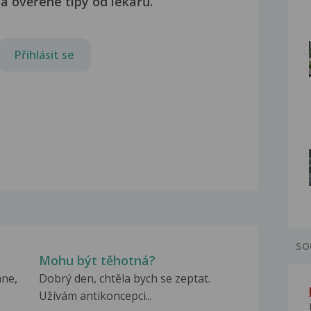
a ověřené tipy od lékařů.
Přihlásit se
SO
Mohu být těhotná?
ane,
Dobrý den, chtěla bych se zeptat.
Užívám antikoncepci...