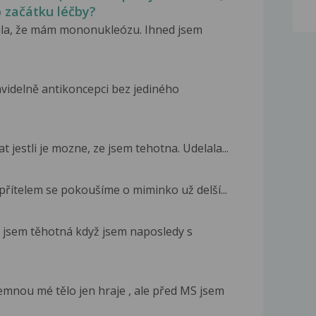
po začátku léčby?
stila, že mám mononukleózu. Ihned jsem
videlně antikoncepci bez jediného
 jestli je mozne, ze jsem tehotna. Udelala...
 přítelem se pokoušíme o miminko už delší...
 jsem těhotná když jsem naposledy s
mnou mé tělo jen hraje , ale před MS jsem