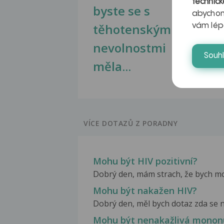
technick
byste se s
jate
abychom
těhotenskými
obr
vám lép
nevolnostmi
Souh
měla...
VÍCE DOTAZŮ Z PORADNY
Mohu být HIV pozitivní?
Dobrý den, mám strach, že bych mohla
Mohu být nakažen HIV?
Dobrý den, měl bych dotaz zda se n
Mohu být nenakažlivá mononuk