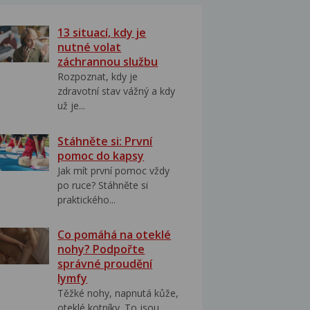
13 situací, kdy je
nutné volat
záchrannou službu
Rozpoznat, kdy je
zdravotní stav vážný a kdy
už je...
Stáhněte si: První
pomoc do kapsy
Jak mít první pomoc vždy
po ruce? Stáhněte si
praktického...
Co pomáhá na oteklé
nohy? Podpořte
správné proudění
lymfy
Těžké nohy, napnutá kůže,
oteklé kotníky. To jsou