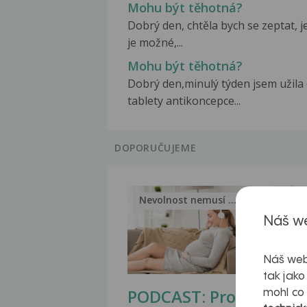
Mohu být těhotná?
Dobrý den, chtěla bych se zeptat, je
je možné,...
Mohu být těhotná?
Dobrý den,minulý týden jsem užila
tablety antikoncepce...
DOPORUČUJEME
Nevolnost nemusí být nutnou...
Jak 
Náš we
Náš web
tak jako
PODCAST: Proč
Ztu
mohl co