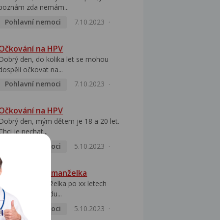
poznám zda nemám...
Pohlavní nemoci
7.10.2023
Očkování na HPV
Dobrý den, do kolika let se mohou
dospělí očkovat na...
Pohlavní nemoci
7.10.2023
Očkování na HPV
Dobrý den, mým dětem je 18 a 20 let.
Chci je nechat...
Pohlavní nemoci
5.10.2023
HPV pozitivní manželka
Dobrý den, manželka po xx letech
přivezla z Východu...
Pohlavní nemoci
5.10.2023