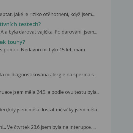
tat, jaké je riziko otěhotnění, když jsem...
tivních testech?
 a byla darovat vajíčka. Po darování, jsem...
cek touhy?
as pomoc. Nedavno mi bylo 15 let, mam
la mi diagnostikována alergie na sperma s...
ace jsem měla 24.9. a podle ovultestu byla...
den,kdy jsem měla dostat měsíčky jsem měla...
 Ve čtvrtek 23.6.jsem byla na interupce......