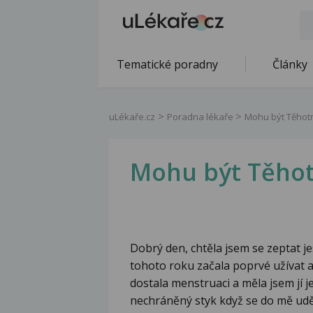
Tematické poradny
Články
uLékaře.cz
Poradna lékaře
Mohu být Těhotn
Mohu být Těhot
Dobrý den, chtěla jsem se zeptat j
tohoto roku začala poprvé užívat a
dostala menstruaci a měla jsem jí j
nechráněný styk když se do mě uděl