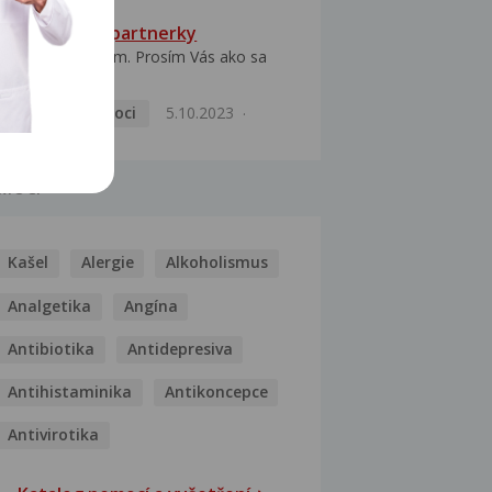
HPV typ 52 u partnerky
Dobrý deň prajem. Prosím Vás ako sa
dá vyliečiť vírus...
Pohlavní nemoci
5.10.2023
MOCI
Kašel
Alergie
Alkoholismus
Analgetika
Angína
Antibiotika
Antidepresiva
Antihistaminika
Antikoncepce
Antivirotika