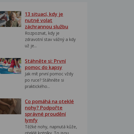
13 situací, kdy je
nutné volat
záchrannou službu
Rozpoznat, kdy je
zdravotní stav vážný a kdy
už je...
Stáhněte si: První
pomoc do kapsy
Jak mít první pomoc vždy
po ruce? Stáhněte si
praktického...
Co pomáhá na oteklé
nohy? Podpořte
správné proudění
lymfy
Těžké nohy, napnutá kůže,
oteklé kotníky. To jsou