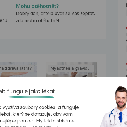
Mohu otěhotnět?
Dobrý den, chtěla bych se Vás zeptat,
beru
zda mohu otěhotnět,...
na zdravá játra?
Myasthenia gravis – vše, co...
b funguje jako lékař
kovatění
Inovativní
 využívá soubory cookies, a funguje
 lékař, který se dotazuje, aby vám
r v datech a
léčba
 nejlépe pomoci. My takto sbíráme