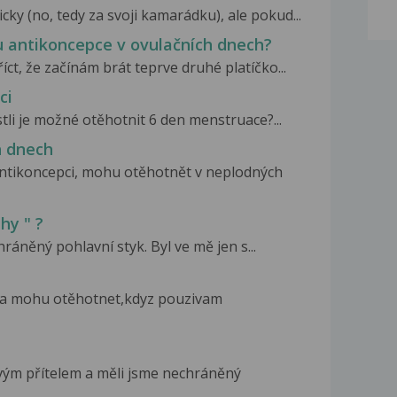
ky (no, tedy za svoji kamarádku), ale pokud...
u antikoncepce v ovulačních dnech?
íct, že začínám brát teprve druhé platíčko...
ci
tli je možné otěhotnit 6 den menstruace?...
h dnech
antikoncepci, mohu otěhotnět v neplodných
hy " ?
hráněný pohlavní styk. Byl ve mě jen s...
zda mohu otěhotnet,kdyz pouzivam
vým přítelem a měli jsme nechráněný