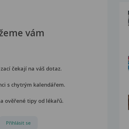
žeme vám
izací čekají na váš dotaz.
nci s chytrým kalendářem.
a ověřené tipy od lékařů.
Přihlásit se