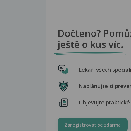
Dočteno? Pomů
ještě o kus víc.
Lékaři všech special
Naplánujte si preve
Objevujte praktické 
Zaregistrovat se zdarma