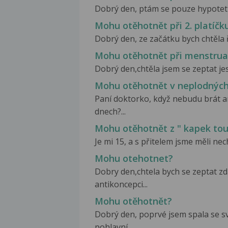
Dobrý den, ptám se pouze hypotetic
Mohu otěhotnět při 2. platíčk
Dobrý den, ze začátku bych chtěla ř
Mohu otěhotnět při menstrua
Dobrý den,chtěla jsem se zeptat jes
Mohu otěhotnět v neplodnýc
Paní doktorko, když nebudu brát 
dnech?...
Mohu otěhotnět z " kapek tou
Je mi 15, a s přitelem jsme měli nec
Mohu otehotnet?
Dobry den,chtela bych se zeptat 
antikoncepci...
Mohu otěhotnět?
Dobrý den, poprvé jsem spala se s
pohlavní...