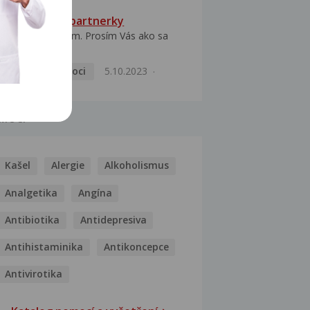
HPV typ 52 u partnerky
Dobrý deň prajem. Prosím Vás ako sa
dá vyliečiť vírus...
Pohlavní nemoci
5.10.2023
MOCI
Kašel
Alergie
Alkoholismus
Analgetika
Angína
Antibiotika
Antidepresiva
Antihistaminika
Antikoncepce
Antivirotika