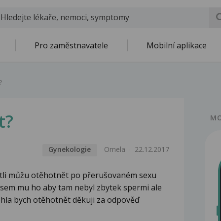
Pro zaměstnavatele
Mobilní aplikace
?
t?
MO
Gynekologie
Ornela
22.12.2017
stli můžu otěhotnět po přerušovaném sexu
a sem mu ho aby tam nebyl zbytek spermi ale
la bych otěhotnět děkuji za odpověď