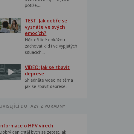
potíže,...
TEST: Jak dobře se
vyznáte ve svých
emocích?
Někteří lidé dokážou
zachovat klid i ve vypjatých
situacích....
VIDEO: Jak se zbavit
deprese
Shlédněte video na téma
jak se zbavit deprese..
UVISEJÍCÍ DOTAZY Z PORADNY
Informace o HPV virech
Dobrý den,chtěl bych se zeptat,jak