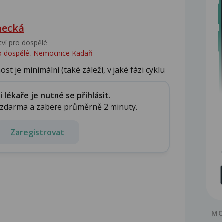
hecká
tví pro dospělé
pro dospělé, Nemocnice Kadaň
 je minimální (také záleží, v jaké fázi cyklu
lékaře je nutné se přihlásit.
e zdarma a zabere průměrně 2 minuty.
Zaregistrovat
MO