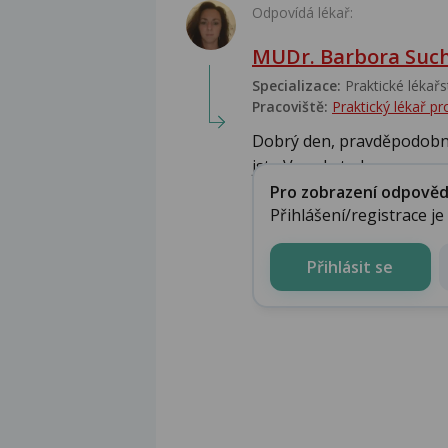
Odpovídá lékař:
MUDr. Barbora Suc
Specializace:
Praktické lékařs
Pracoviště:
Praktický lékař 
Dobrý den, pravděpodobnost
jste Vy...zda to b...
Pro zobrazení odpovědi 
Přihlášení/registrace j
Přihlásit se