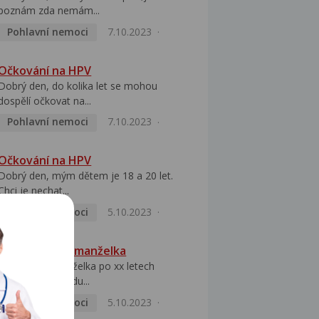
poznám zda nemám...
Pohlavní nemoci
7.10.2023
Očkování na HPV
Dobrý den, do kolika let se mohou
dospělí očkovat na...
Pohlavní nemoci
7.10.2023
Očkování na HPV
Dobrý den, mým dětem je 18 a 20 let.
Chci je nechat...
Pohlavní nemoci
5.10.2023
HPV pozitivní manželka
Dobrý den, manželka po xx letech
přivezla z Východu...
Pohlavní nemoci
5.10.2023