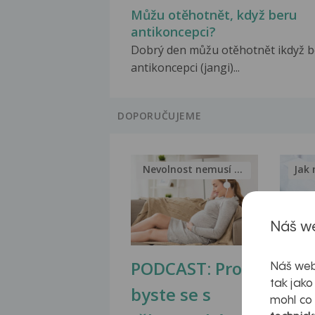
Můžu otěhotnět, když beru
antikoncepci?
Dobrý den můžu otěhotnět ikdyž 
antikoncepci (jangi)...
DOPORUČUJEME
Nevolnost nemusí být nutnou...
Jak 
Náš we
PODCAST: Proč
Ztu
Náš web
tak jako
byste se s
jate
mohl co