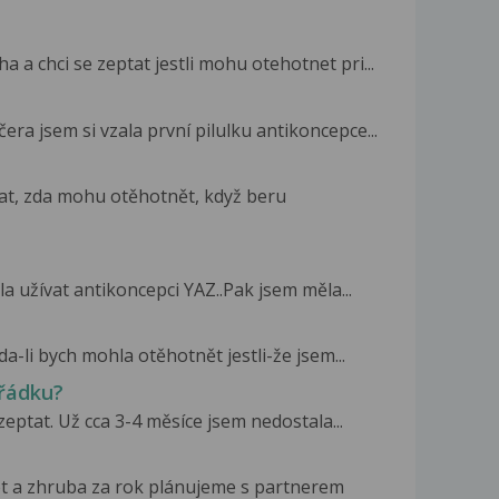
 a chci se zeptat jestli mohu otehotnet pri...
era jsem si vzala první pilulku antikoncepce...
tat, zda mohu otěhotnět, když beru
a užívat antikoncepci YAZ..Pak jsem měla...
a-li bych mohla otěhotnět jestli-že jsem...
řádku?
eptat. Už cca 3-4 měsíce jsem nedostala...
et a zhruba za rok plánujeme s partnerem