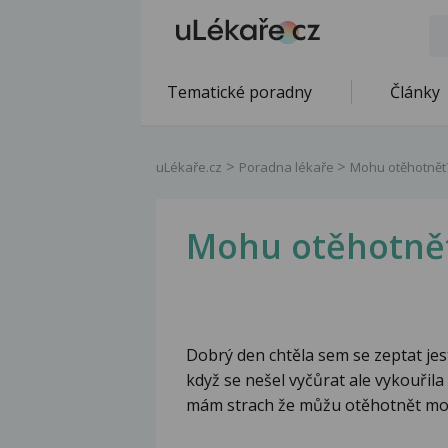
Tematické poradny
Články
uLékaře.cz
Poradna lékaře
Mohu otěhotnět
Mohu otěhotně
Dobrý den chtěla sem se zeptat je
když se nešel vyčůrat ale vykouřil
mám strach že můžu otěhotnět moh