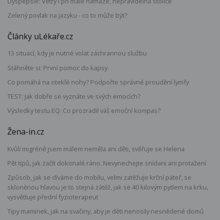
Dyspepsie: Větry i při malé námaze, nepravidelná stolice
Zelený povlak na jazyku - co to může být?
Články uLékaře.cz
13 situací, kdy je nutné volat záchrannou službu
Stáhněte si: První pomoc do kapsy
Co pomáhá na oteklé nohy? Podpořte správné proudění lymfy
TEST: Jak dobře se vyznáte ve svých emocích?
Výsledky testu EQ: Co prozradil váš emoční kompas?
Žena-in.cz
Kvůli migréně jsem málem neměla ani děti, svěřuje se Helena
Pět tipů, jak začít dokonalé ráno. Nevynechejte snídani ani protažení
Způsob, jak se díváme do mobilu, velmi zatěžuje krční páteř, se
skloněnou hlavou je to stejná zátěž, jak se 40 kilovým pytlem na krku,
vysvětluje přední fyzioterapeut
Tipy maminek, jak na svačiny, aby je děti nenosily nesnědené domů