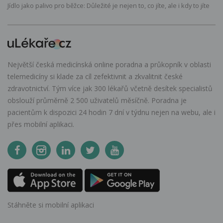
Jídlo jako palivo pro běžce: Důležité je nejen to, co jíte, ale i kdy to jíte
Největší česká medicínská online poradna a průkopník v oblasti
telemedicíny si klade za cíl zefektivnit a zkvalitnit české
zdravotnictví. Tým více jak 300 lékařů včetně desítek specialistů
obslouží průměrně 2 500 uživatelů měsíčně. Poradna je
pacientům k dispozici 24 hodin 7 dní v týdnu nejen na webu, ale i
přes mobilní aplikaci.
Stáhněte si mobilní aplikaci