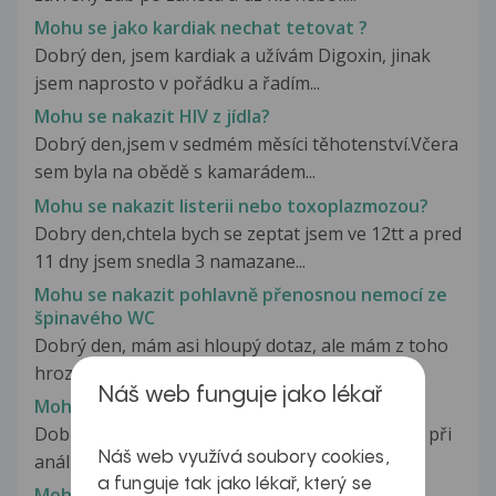
Mohu se jako kardiak nechat tetovat ?
Dobrý den, jsem kardiak a užívám Digoxin, jinak
jsem naprosto v pořádku a řadím...
Mohu se nakazit HIV z jídla?
Dobrý den,jsem v sedmém měsíci těhotenství.Včera
sem byla na obědě s kamarádem...
Mohu se nakazit listerii nebo toxoplazmozou?
Dobry den,chtela bych se zeptat jsem ve 12tt a pred
11 dny jsem snedla 3 namazane...
Mohu se nakazit pohlavně přenosnou nemocí ze
špinavého WC
Dobrý den, mám asi hloupý dotaz, ale mám z toho
hrozný výčitky svědomí. Včera...
Náš web funguje jako lékař
Mohu se nakazit při analnim styku
Dobry Den Mám prosím dotaz,muže se nakazit při
Náš web využívá soubory cookies,
análním styku bez kondomu v...
a funguje tak jako lékař, který se
Mohu se nakazit?