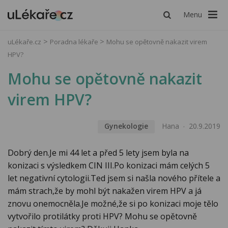
Menu
uLékaře.cz
Poradna lékaře
Mohu se opětovně nakazit virem
HPV?
Mohu se opětovně nakazit
virem HPV?
Gynekologie
Hana
20.9.2019
Dobrý den.Je mi 44 let a před 5 lety jsem byla na
konizaci s výsledkem CIN III.Po konizaci mám celých 5
let negativní cytologii.Ted jsem si našla nového přítele a
mám strach,že by mohl být nakažen virem HPV a já
znovu onemocněla.Je možné,že si po konizaci moje tělo
vytvořilo protilátky proti HPV? Mohu se opětovně