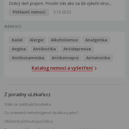
Dobrý deň prajem. Prosím Vás ako sa dá vyliečiť vírus...
Pohlavní nemoci
5.10.2023
NEMOCI
Kašel
Alergie
Alkoholismus
Analgetika
Angína
Antibiotika
Antidepresiva
Antihistaminika
Antikoncepce
Antivirotika
Katalog nemocí a vyšetření
Z poradny uLékaře.cz
Stále se zvětšující bradavka
Co znamená nehomogenní struktura jater?
Občasné píchnutí pod žebry