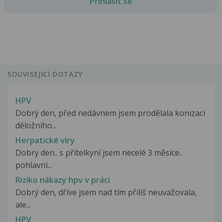
Přihlásit se
SOUVISEJÍCÍ DOTAZY
HPV
Dobrý den, před nedávnem jsem prodělala konizaci
děložního...
Herpatické viry
Dobry den.. s přítelkyní jsem necelé 3 měsíce..
pohlavní...
Riziko nákazy hpv v práci
Dobrý den, dříve jsem nad tím příliš neuvažovala,
ale...
HPV