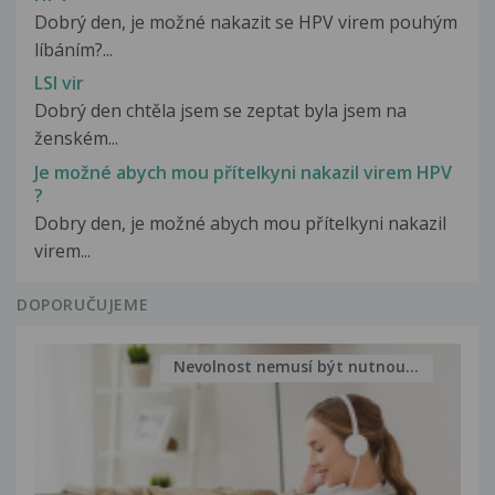
Dobrý den, je možné nakazit se HPV virem pouhým
líbáním?...
LSI vir
Dobrý den chtěla jsem se zeptat byla jsem na
ženském...
Je možné abych mou přítelkyni nakazil virem HPV
?
Dobry den, je možné abych mou přítelkyni nakazil
virem...
DOPORUČUJEME
Nevolnost nemusí být nutnou...