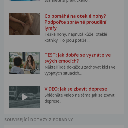
Stáhněte si praktického...
Co pomáhá na oteklé nohy?
Podpořte správné proudění
lymfy
Těžké nohy, napnutá kůže, oteklé
kotníky. To jsou potíže,...
TEST: Jak dobře se vyznáte ve
svých emocích?
Někteří lidé dokážou zachovat klid i ve
vypjatých situacích....
VIDEO: Jak se zbavit deprese
Shlédněte video na téma jak se zbavit
deprese..
SOUVISEJÍCÍ DOTAZY Z PORADNY