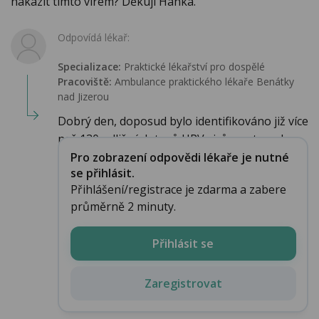
nakazit tímto virem? Děkuji Hanka.
Odpovídá lékař:
Specializace:
Praktické lékařství pro dospělé
Pracoviště:
Ambulance praktického lékaře Benátky
nad Jizerou
Dobrý den, doposud bylo identifikováno již více
než 130 odlišných typů HPV virů, proto nelz...
Pro zobrazení odpovědi lékaře je nutné
se přihlásit.
Přihlášení/registrace je zdarma a zabere
průměrně 2 minuty.
Přihlásit se
Zaregistrovat