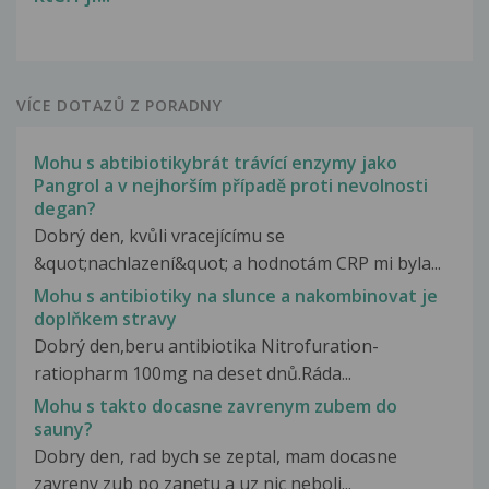
VÍCE DOTAZŮ Z PORADNY
Mohu s abtibiotikybrát trávící enzymy jako
Pangrol a v nejhorším případě proti nevolnosti
degan?
Dobrý den, kvůli vracejícímu se
&quot;nachlazení&quot; a hodnotám CRP mi byla...
Mohu s antibiotiky na slunce a nakombinovat je
doplňkem stravy
Dobrý den,beru antibiotika Nitrofuration-
ratiopharm 100mg na deset dnů.Ráda...
Mohu s takto docasne zavrenym zubem do
sauny?
Dobry den, rad bych se zeptal, mam docasne
zavreny zub po zanetu a uz nic neboli...