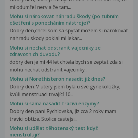
mi odumřel nerv a že tam...
Mohu si nárokovat náhradu škody (po zubním
ošetření s ponecháním nástroje)?
Dobry den,chcel som sa spytat.mozem si narokovat
nahradu skody pokial mi lekar...
Mohu si nechat odstranit vajecniky ze
zdravotnich duvodu?
dobry den je mi 44 let chtela bych se zeptat zda si
mohu nechat odstranit vajecniky...
Mohu si Norethisteron nasadit již dnes?
Dobrý den. V úterý jsem byla u své gynekoložky,
kvůli menstruaci trvající 10...
Mohu si sama nasadit tracivi enzymy?
Dobry den pani Rychlovska, jiz cca 2 roky mam
travici obtize. Stolice castejsi...
Mohu si udělat těhotenský test když
menstruluji?