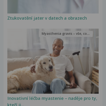
Ztukovatění jater v datech a obrazech
Myasthenia gravis – vše, co...
Inovativní léčba myastenie – naděje pro ty,
kteří ji...